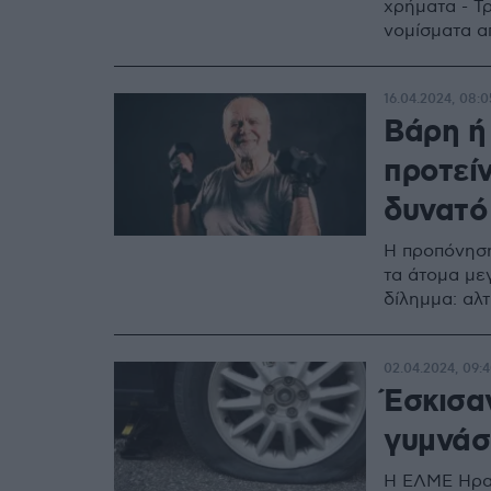
χρήματα - Τρ
νομίσματα α
16.04.2024, 08:0
Βάρη ή 
προτείν
δυνατό
Η προπόνηση
τα άτομα μεγ
δίλημμα: αλτ
02.04.2024, 09:
Έσκισα
γυμνάσ
Η ΕΛΜΕ Ηρακ