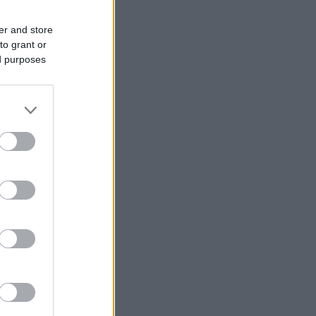
er and store
to grant or
ed purposes