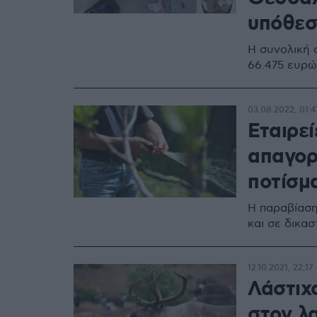
υπόθεσ
Η συνολική 
66.475 ευρώ
03.08.2022, 01:4
Εταιρε
απαγορ
ποτίσμ
Η παραβίαση
και σε δικασ
12.10.2021, 22:17
Λάστιχ
στον λ