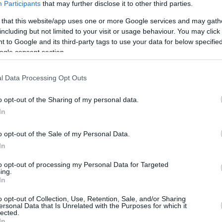
Participants
that may further disclose it to other third parties.
ε το μενού για τον γαμπρό στον Πατσίδερο του δήμου
δος στο Ηράκλειο
 that this website/app uses one or more Google services and may gath
including but not limited to your visit or usage behaviour. You may click 
 to Google and its third-party tags to use your data for below specifi
1
ogle consent section.
 στην Κρήτη πήγε να κάψει το
ου πρώην της και του έσκισε τα
l Data Processing Opt Outs
 - Εν τέλει τραυματίστηκε σε
o opt-out of the Sharing of my personal data.
In
ο
o opt-out of the Sale of my Personal Data.
αυματίστηκε σε τροχαίο που είχε λίγο μετά την
πρησμού, αλλά και φθοράς στο όχημα του πρώην της
In
to opt-out of processing my Personal Data for Targeted
ing.
2
In
σκήσεις με λάστιχο για δυνατό
o opt-out of Collection, Use, Retention, Sale, and/or Sharing
ersonal Data that Is Unrelated with the Purposes for which it
lected.
In