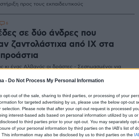
 στήριξη προς τους εκπαιδευτικούς
6
έδες σε δύο άνδρες που
αν ζαντολάστιχα από ΙΧ στα
 προάστια
ς κι ένας Αλβανός οι δράστες - Σεσημασμένοι για
ρήξεις και ληστείες
ma -
Do Not Process My Personal Information
46
to opt-out of the sale, sharing to third parties, or processing of your per
: Έδεσαν τον γαμπρό και τον
formation for targeted advertising by us, please use the below opt-out s
r selection. Please note that after your opt-out request is processed y
ν στη μέση του δρόμου σε
eing interest-based ads based on personal information utilized by us or
disclosed to third parties prior to your opt-out. You may separately opt-
του Ηρακλείου
losure of your personal information by third parties on the IAB’s list of
. This information may also be disclosed by us to third parties on the
IA
με το λάστιχο, σαπουνάδες μέχρι... ωμό αυγό στο