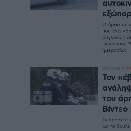
αυτοκι
εξώπορ
Ο δράστης α
που έχει λό
συγγνώμη απ
φυλάκισης 1
ημερησίως
17.05.2025, 14:23
Τον «έ
ανάληψ
του άρ
Βίντεο 
Οι δράστες 
ως το βουλκ