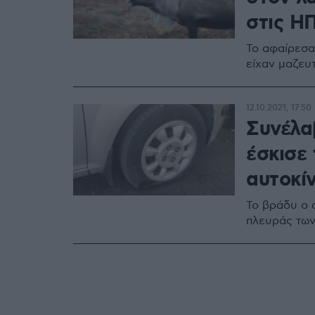
στις Η
Το αφαίρεσα
είχαν μαζευ
12.10.2021, 17:50
Συνέλα
έσκισε 
αυτοκί
Το βράδυ ο 
πλευράς των