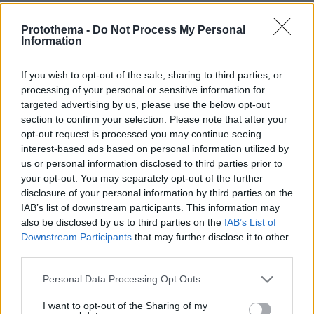
Protothema -
Do Not Process My Personal
Information
If you wish to opt-out of the sale, sharing to third parties, or
processing of your personal or sensitive information for
targeted advertising by us, please use the below opt-out
section to confirm your selection. Please note that after your
opt-out request is processed you may continue seeing
interest-based ads based on personal information utilized by
us or personal information disclosed to third parties prior to
your opt-out. You may separately opt-out of the further
disclosure of your personal information by third parties on the
Πιο συγκεκριμένα, την Τετάρτη 7 Σεπτεμβρίου
IAB’s list of downstream participants. This information may
στις 6:15 το πρωί, ο Σπύρος Χρυσικόπουλος
also be disclosed by us to third parties on the
IAB’s List of
ξεκίνησε από την Κόκκινη Παραλία, στην
Downstream Participants
that may further disclose it to other
Καλλιθέα της Ρόδου, με προορισμό το
third parties.
Καστελόριζο. Όταν εν τέλει κατόρθωσε να
Please note that this website/app uses one or more Google
Personal Data Processing Opt Outs
φτάσει στο απέναντι νησί, ο συνολικός χρόνος
services and may gather and store information including but
που παραμονής του στο νερό ήταν 64 ώρες και
not limited to your visit or usage behaviour. You may click to
I want to opt-out of the Sharing of my