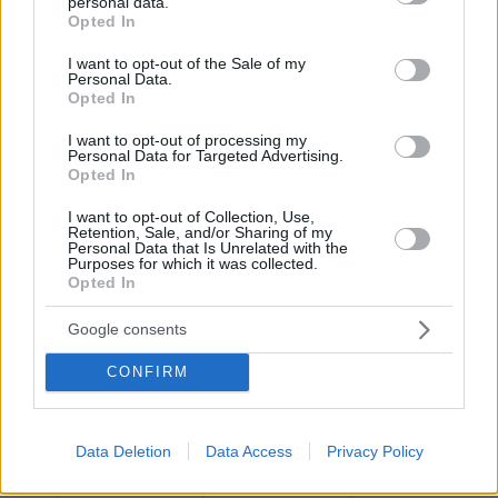
personal data.
grant or deny consent to Google and its third-party tags to
5 λεπτά. Αυτό σημαίνει πως για κάτι
Opted In
use your data for below specified purposes in below Google
περισσότερο από δυόμιση πλήρη 24ωρα, ο
consent section.
I want to opt-out of the Sale of my
Σπύρος κολυμπούσε στην ανοιχτή θάλασσα,
Personal Data.
χωρίς καμία στάση για ανάπαυση, χωρίς να
Opted In
έχει καμία απολύτως επαφή με το σκάφος
I want to opt-out of processing my
συνοδείας. Ακόμη και τα απολύτως απαραίτητα
Personal Data for Targeted Advertising.
Opted In
για την επιβίωσή του, την τροφή και το νερό, ο
Χρυσικόπουλος τα λάμβανε εξ αποστάσεως, με
I want to opt-out of Collection, Use,
Retention, Sale, and/or Sharing of my
τη χρήση ειδικού εξοπλισμού.
Personal Data that Is Unrelated with the
Purposes for which it was collected.
Opted In
Google consents
Βέβαια, στο σκάφος συνοδείας επέβαινε ο
CONFIRM
προσωπικός γιατρός του αθλητή, ο χειρουργός
ορθοπεδικός Χρήστος Βάσσος, ο οποίος
παρακολουθούσε διαρκώς την κατάστασή του.
Data Deletion
Data Access
Privacy Policy
Στο ίδιο σκάφος βρισκόταν επίσης κριτής, ο