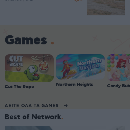
09.08.2026, 12:47
Games
Northern Heights
Candy Bub
Cut The Rope
ΔΕΙΤΕ ΟΛΑ ΤΑ GAMES
Best of Network