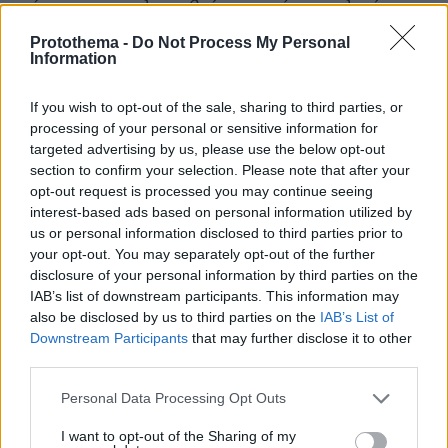
μέχρι να συμπληρωθεί το ποσό και τελικά η
πρώτη από εμάς χρεώθηκε το ποσό των 2.000€
Protothema -
Do Not Process My Personal
και ο δεύτερος από εμάς το ποσό των 3.400€.
Information
Κατόπιν μας αντάλλαξαν το αυτοκίνητο με ένα
If you wish to opt-out of the sale, sharing to third parties, or
άλλο μάρκας KIA, χρώματος άσπρου του
processing of your personal or sensitive information for
οποίου η ημερομηνία επιστροφής ήτανε στις
targeted advertising by us, please use the below opt-out
16/6/2022
»...
section to confirm your selection. Please note that after your
opt-out request is processed you may continue seeing
interest-based ads based on personal information utilized by
Οι Γάλλοι υποστηρίζουν, στο ίδιο κείμενο
us or personal information disclosed to third parties prior to
καταγγελίας, ότι αρχικά φοβήθηκαν να
your opt-out. You may separately opt-out of the further
αναφέρουν το συμβάν στην τοπική αστυνομία.
disclosure of your personal information by third parties on the
Αποφάσισαν να κινηθούν νομικά όταν
IAB’s list of downstream participants. This information may
also be disclosed by us to third parties on the
IAB’s List of
επικοινώνησαν με τους γονείς τους και εκείνοι
Downstream Participants
that may further disclose it to other
με τη σειρά τους μίλησαν με δικηγόρο και
third parties.
έδωσαν στους νεαρούς τη συμβουλή να
Please note that this website/app uses one or more Google
καταγγείλουν το περιστατικό σε αστυνομικό
Personal Data Processing Opt Outs
services and may gather and store information including but
τμήμα της Αθήνας. Η μήνυση κατατέθηκε
not limited to your visit or usage behaviour. You may click to
I want to opt-out of the Sharing of my