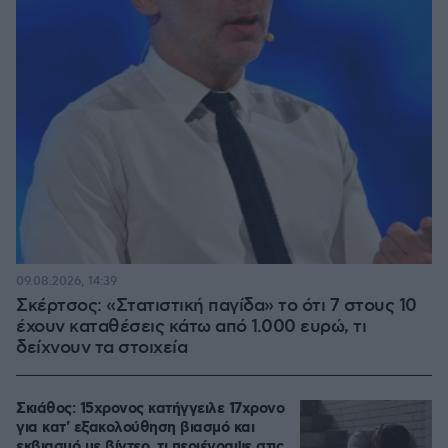
09.08.2026, 14:39
Σκέρτσος: «Στατιστική παγίδα» το ότι 7 στους 10
έχουν καταθέσεις κάτω από 1.000 ευρώ, τι
δείχνουν τα στοιχεία
Σκιάθος: 15χρονος κατήγγειλε 17χρονο
για κατ' εξακολούθηση βιασμό και
εκβιασμό με βίντεο, τι περιέγραψε στις