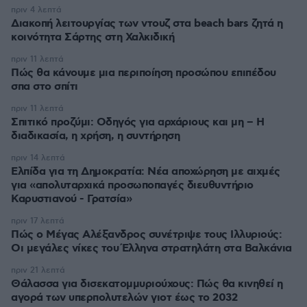
πριν 4 λεπτά
Διακοπή λειτουργίας των ντουζ στα beach bars ζητά η
κοινότητα Σάρτης στη Χαλκιδική
πριν 11 λεπτά
Πώς θα κάνουμε μια περιποίηση προσώπου επιπέδου
σπα στο σπίτι
πριν 11 λεπτά
Σπιτικό προζύμι: Οδηγός για αρχάριους και μη – Η
διαδικασία, η χρήση, η συντήρηση
πριν 14 λεπτά
Ελπίδα για τη Δημοκρατία: Νέα αποχώρηση με αιχμές
για «απολυταρχικά προσωποπαγές διευθυντήριο
Καρυστιανού - Γρατσία»
πριν 17 λεπτά
Πώς ο Μέγας Αλέξανδρος συνέτριψε τους Ιλλυριούς:
Οι μεγάλες νίκες του Έλληνα στρατηλάτη στα Βαλκάνια
πριν 21 λεπτά
Θάλασσα για δισεκατομμυριούχους: Πώς θα κινηθεί η
αγορά των υπερπολυτελών γιοτ έως το 2032