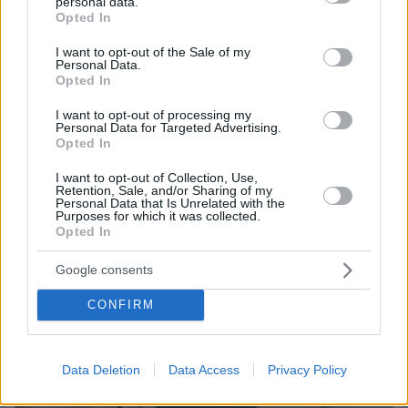
τελικά το περασμένο Σαββατοκύριακο στο Α.Τ
personal data.
grant or deny consent to Google and its third-party tags to
Opted In
Ακροπόλεως.
use your data for below specified purposes in below Google
consent section.
I want to opt-out of the Sale of my
Personal Data.
Δείτε βίντεο: «Δεν ήταν ο συμπλέκτης,
Opted In
έσπασαν όλο το κάρτερ» λέει για τους Γάλλους
I want to opt-out of processing my
ο υπεύθυνος των ενοικιαζόμενων ΙΧ στην
Personal Data for Targeted Advertising.
Σαντορίνη
Opted In
I want to opt-out of Collection, Use,
Retention, Sale, and/or Sharing of my
Personal Data that Is Unrelated with the
Purposes for which it was collected.
Opted In
Google consents
CONFIRM
Data Deletion
Data Access
Privacy Policy