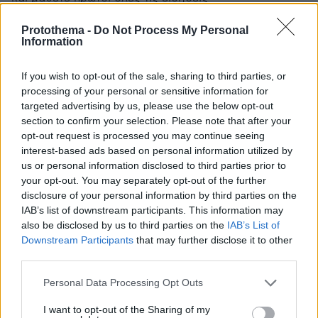
Ειδήσεις
Protothema -
Do Not Process My Personal
Δείτε όλες τις τελευταίες
από την Ελλάδα
Information
και τον Κόσμο, τη στιγμή που συμβαίνουν, στο
Protothema.gr
If you wish to opt-out of the sale, sharing to third parties, or
processing of your personal or sensitive information for
targeted advertising by us, please use the below opt-out
Thema Insights
section to confirm your selection. Please note that after your
opt-out request is processed you may continue seeing
interest-based ads based on personal information utilized by
us or personal information disclosed to third parties prior to
your opt-out. You may separately opt-out of the further
disclosure of your personal information by third parties on the
IAB’s list of downstream participants. This information may
also be disclosed by us to third parties on the
IAB’s List of
Downstream Participants
that may further disclose it to other
third parties.
Please note that this website/app uses one or more Google
Personal Data Processing Opt Outs
services and may gather and store information including but
not limited to your visit or usage behaviour. You may click to
I want to opt-out of the Sharing of my