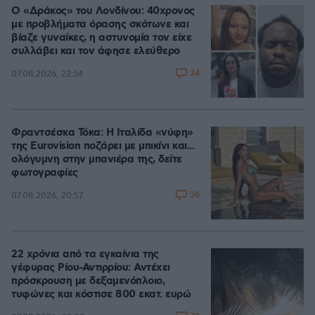
Ο «Δράκος» του Λονδίνου: 40χρονος
με προβλήματα όρασης σκότωνε και
βίαζε γυναίκες, η αστυνομία τον είχε
συλλάβει και τον άφησε ελεύθερο
34
07.08.2026, 22:54
Φραντσέσκα Τόκα: Η Ιταλίδα «νύφη»
της Eurovision ποζάρει με μπικίνι και...
ολόγυμνη στην μπανιέρα της, δείτε
φωτογραφίες
36
07.08.2026, 20:57
22 χρόνια από τα εγκαίνια της
γέφυρας Ρίου-Αντιρρίου: Αντέχει
πρόσκρουση με δεξαμενόπλοιο,
τυφώνες και κόστισε 800 εκατ. ευρώ