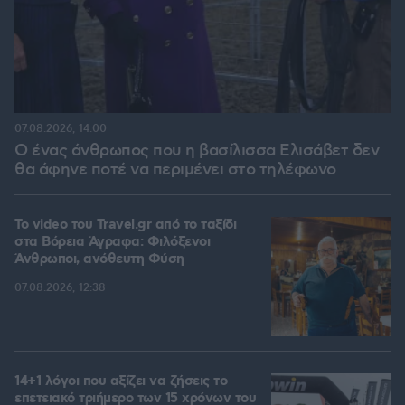
07.08.2026, 14:00
Ο ένας άνθρωπος που η βασίλισσα Ελισάβετ δεν
θα άφηνε ποτέ να περιμένει στο τηλέφωνο
To video του Travel.gr από το ταξίδι
στα Βόρεια Άγραφα: Φιλόξενοι
Άνθρωποι, ανόθευτη Φύση
07.08.2026, 12:38
14+1 λόγοι που αξίζει να ζήσεις το
επετειακό τριήμερο των 15 χρόνων του