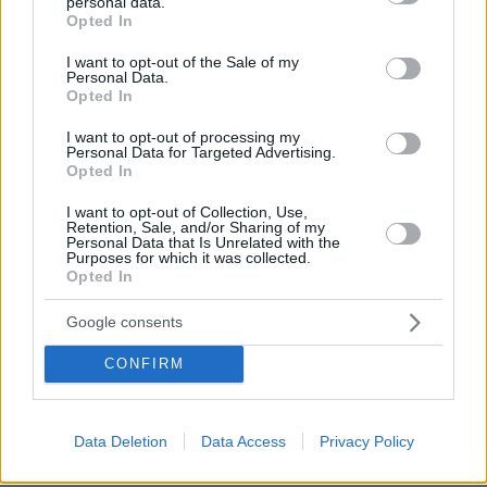
personal data.
grant or deny consent to Google and its third-party tags to
Opted In
use your data for below specified purposes in below Google
consent section.
I want to opt-out of the Sale of my
Personal Data.
Opted In
I want to opt-out of processing my
Personal Data for Targeted Advertising.
Opted In
27.07.2026, 06:00
Το μέλλον της τεχνολογίας
I want to opt-out of Collection, Use,
Retention, Sale, and/or Sharing of my
Personal Data that Is Unrelated with the
Purposes for which it was collected.
03.08.2026, 10:56
Opted In
Η Smart φοιτητική κατοικία στην καρδιά της Αθήνας
Google consents
26.07.2026, 09:54
Επαγγελματική Εκπαίδευση & Εξειδίκευση: Το Mοντέλο που
CONFIRM
σε Bάζει στην Aγορά Eργασίας
Data Deletion
Data Access
Privacy Policy
ΡΟΗ ΕΙΔΗΣΕΩΝ