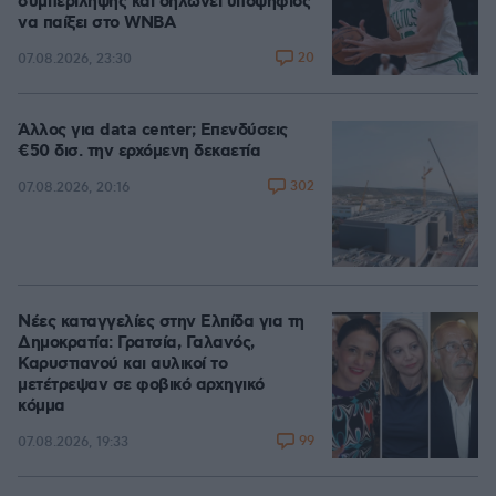
συμπερίληψης και δηλώνει υποψήφιος
να παίξει στο WNBA
20
07.08.2026, 23:30
Άλλος για data center; Επενδύσεις
€50 δισ. την ερχόμενη δεκαετία
302
07.08.2026, 20:16
Νέες καταγγελίες στην Ελπίδα για τη
Δημοκρατία: Γρατσία, Γαλανός,
Καρυστιανού και αυλικοί το
μετέτρεψαν σε φοβικό αρχηγικό
κόμμα
99
07.08.2026, 19:33