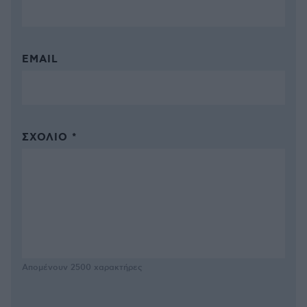
EMAIL
ΣΧΌΛΙΟ *
Απομένουν
2500
χαρακτήρες