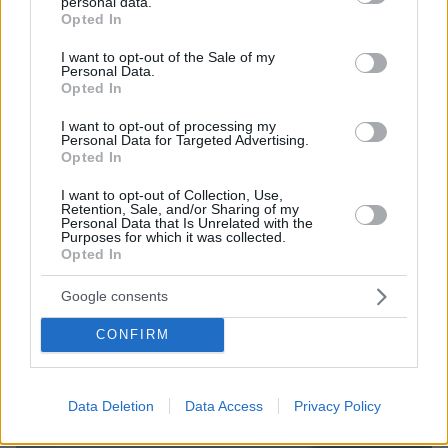
personal data.
Στη ΓΑΔΑ κρατείται η 46χρονη που κατηγορείται για την
grant or deny consent to Google and its third-party tags to
Opted In
επίθεση στη Marfin, δείτε βίντεο και φωτογραφίες
use your data for below specified purposes in below Google
consent section.
I want to opt-out of the Sale of my
06.08.2026, 23:16
Personal Data.
3 ταξιδιωτικές συνήθειες της Gen Z που θα
Opted In
διαμορφώσουν νέες τάσεις στον τουρισμό
I want to opt-out of processing my
Personal Data for Targeted Advertising.
ΔΕΙΤΕ ΟΛΕΣ ΤΙΣ ΕΙΔΗΣΕΙΣ
Opted In
I want to opt-out of Collection, Use,
Retention, Sale, and/or Sharing of my
Personal Data that Is Unrelated with the
Purposes for which it was collected.
ΤΑ ΠΙΟ ΔΗΜΟΦΙΛΗ
Opted In
Google consents
CONFIRM
Data Deletion
Data Access
Privacy Policy