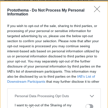
Χαλαρή έξοδος για τον Κυριάκο Μητσοτάκη και τη
σύζυγό του Μαρέβα στα Χανιά, φωτογραφίες
Protothema -
Do Not Process My Personal
πριν 28 λεπτά
Information
«Θα μπορούσε να συμβεί σύντομα»: Αισιόδοξος ξανά ο
Τραμπ για το τέλος του πολέμου με το Ιράν, «δεν
If you wish to opt-out of the sale, sharing to third parties, or
νομίζω ότι μπορούν ν' αντέξουν πολύ ακόμα»
processing of your personal or sensitive information for
πριν 39 λεπτά
targeted advertising by us, please use the below opt-out
Διακοπές στη Σίκινο
section to confirm your selection. Please note that after your
opt-out request is processed you may continue seeing
πριν 40 λεπτά
interest-based ads based on personal information utilized by
Ο Τραμπ θα απαγορεύσει τη χορήγηση υπηκοότητας στα
us or personal information disclosed to third parties prior to
παιδιά αλλοδαπών που πηγαίνουν στις ΗΠΑ για να
your opt-out. You may separately opt-out of the further
γεννήσουν
disclosure of your personal information by third parties on the
πριν μία ώρα
IAB’s list of downstream participants. This information may
Πώς θα βοηθήσετε τη γάτα σας να συνηθίσει το κλουβί
also be disclosed by us to third parties on the
IAB’s List of
της
Downstream Participants
that may further disclose it to other
third parties.
06.08.2026, 23:21
Κόπωση της Wall Street μετά τα ρεκόρ εν μέσω
Please note that this website/app uses one or more Google
αβεβαιότητας για το Ιράν, το πετρέλαιο και τη Fed
Personal Data Processing Opt Outs
services and may gather and store information including but
06.08.2026, 23:17
not limited to your visit or usage behaviour. You may click to
I want to opt-out of the Sharing of my