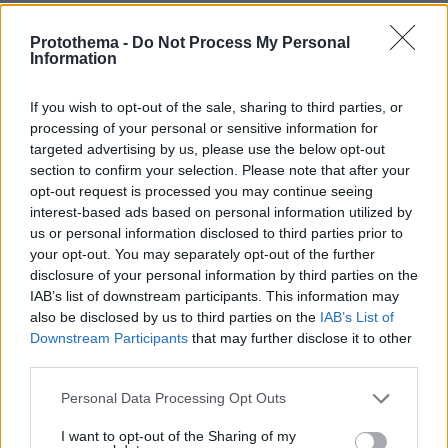
κόστους ανά τετραγωνικό μέτρο, αλλά και τον
χαρακτήρα της «γειτονιάς», πέραν φυσικά του
Protothema -
Do Not Process My Personal
Information
μεγάλου πλεονεκτήματος του μετρό που έχει
μειώσει τον χρόνο πρόσβασης προς το κέντρο
If you wish to opt-out of the sale, sharing to third parties, or
της Αθήνας.
processing of your personal or sensitive information for
targeted advertising by us, please use the below opt-out
Η γνωστή εταιρεία παροχής κτηματομεσιτικών
section to confirm your selection. Please note that after your
opt-out request is processed you may continue seeing
Engel & Völkers
υπηρεσιών
καταγράφει στην
interest-based ads based on personal information utilized by
τελευταία της ανάλυση τους διαφορετικούς
us or personal information disclosed to third parties prior to
τύπους αγοραστών αυτή τη στιγμή σε όλη την
your opt-out. You may separately opt-out of the further
Αθήνα: τα νέα ζευγάρια και όσοι αναζητούν
disclosure of your personal information by third parties on the
IAB’s list of downstream participants. This information may
πρώτη κατοικία στρέφονται, όπως
also be disclosed by us to third parties on the
IAB’s List of
προαναφέρθηκε, στα πιο προσιτά δυτικά
Downstream Participants
that may further disclose it to other
προάστια, τα βόρεια προάστια προτιμώνται από
third parties.
τα υψηλότερα εισοδήματα και τις οικογένειες,
Please note that this website/app uses one or more Google
Personal Data Processing Opt Outs
ενώ στα ανατολικά προάστια στρέφονται
services and may gather and store information including but
επίσης οικογένειες που αναζητούν μεγαλύτερο
not limited to your visit or usage behaviour. You may click to
I want to opt-out of the Sharing of my