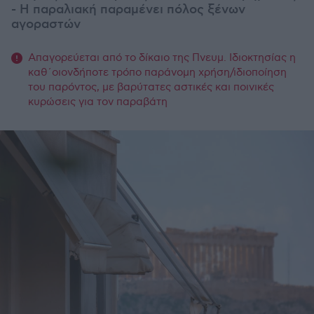
- Η παραλιακή παραμένει πόλος ξένων
αγοραστών
Απαγορεύεται από το δίκαιο της Πνευμ. Ιδιοκτησίας η
καθ΄οιονδήποτε τρόπο παράνομη χρήση/ιδιοποίηση
του παρόντος, με βαρύτατες αστικές και ποινικές
κυρώσεις για τον παραβάτη