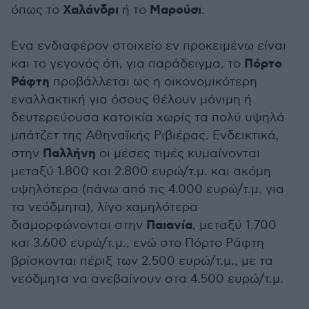
Χαλάνδρι
Μαρούσι
όπως το
ή το
.
Ενα ενδιαφέρον στοιχείο εν προκειμένω είναι
Πόρτο
και το γεγονός ότι, για παράδειγμα, το
Ράφτη
προβάλλεται ως η οικονομικότερη
εναλλακτική για όσους θέλουν μόνιμη ή
δευτερεύουσα κατοικία χωρίς τα πολύ υψηλά
μπάτζετ της Αθηναϊκής Ριβιέρας. Ενδεικτικά,
Παλλήνη
στην
οι μέσες τιμές κυμαίνονται
μεταξύ 1.800 και 2.800 ευρώ/τ.μ. και ακόμη
υψηλότερα (πάνω από τις 4.000 ευρώ/τ.μ. για
τα νεόδμητα), λίγο χαμηλότερα
Παιανία
διαμορφώνονται στην
, μεταξύ 1.700
και 3.600 ευρώ/τ.μ., ενώ στο Πόρτο Ράφτη
βρίσκονται πέριξ των 2.500 ευρώ/τ.μ., με τα
νεόδμητα να ανεβαίνουν στα 4.500 ευρώ/τ.μ.