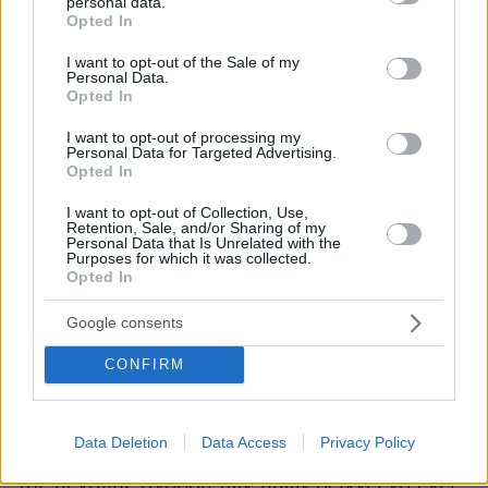
personal data.
σπίτι σε καλύτερες τιμές. Η Αθηναϊκή Ριβιέρα
grant or deny consent to Google and its third-party tags to
Opted In
use your data for below specified purposes in below Google
είναι η πιο έντονα διεθνοποιημένη ζώνη σε όλη
consent section.
I want to opt-out of the Sale of my
την Αττική, ενώ το κέντρο της Αθήνας η πιο
Personal Data.
«επενδυτική».
Opted In
I want to opt-out of processing my
Personal Data for Targeted Advertising.
Opted In
I want to opt-out of Collection, Use,
Retention, Sale, and/or Sharing of my
Personal Data that Is Unrelated with the
Purposes for which it was collected.
Opted In
Google consents
CONFIRM
Data Deletion
Data Access
Privacy Policy
Σε αυτή τη συγκυρία, η αγορά λόγω ακριβώς
της μεγάλης ανόδου των τιμών δείχνει να έχει