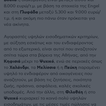
Βούλα
8.000 ευρώ/τ.μ. με βάση τα στοιχεία της Engel
Γλυφάδα
και στη
μεταξύ 5.300 και 9.000 ευρώ/
τ.μ. ή και ακόμη πιο πάνω όταν πρόκειται για
νέα ακίνητα.
Αγοραστές υψηλών εισοδηματικών κριτηρίων,
με αύξηση εσχάτως και του ενδιαφέροντος
από το εξωτερικό, είναι αυτοί που αναζητούν
σπίτια τώρα στα βόρεια της Αθήνας, από την
Κηφισιά
Ψυχικό
μέχρι το
, ενώ σε περιοχές όπως
Χαλάνδρι
Μελίσσια
Πεύκη
το
, τα
ή η
παραμένει
υψηλό το ενδιαφέρον από οικογένειες που
αναζητούν, με βάση τις ζητήσεις, ποιότητα
ζωής, πράσινο, ασφάλεια, καλές σχολικές
Φιλοθέη
υποδομές. Από την άλλη, στη
ή στο
Ψυχικό
κυριαρχεί το κοινό πολύ υψηλών
εισοδημάτων, με τις μέσες τιμές πώλησης να