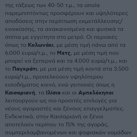
της τάξεως των 40-50 τ.μ., τα οποία
παρεμπιπτόντως προσφέρουν και υψηλότερες
αποδόσεις στην περίπτωση εκμετάλλευσης/
ενοικίασης, τα ανακαινισμένα και φυσικά τα
σπίτια με εγγύτητα στο μετρό. Οι περιοχές
Κολωνάκι
όπως το
, με μέση τιμή πάνω από τα
Μετς
6.000 ευρώ/τ.μ., το
, με μέση τιμή που
μπορεί να ξεπερνά και τα 4.000 ευρώ/τ.μ., και
Παγκράτι
το
, με μια μέση τιμή κοντά στα 3.500
ευρώ/τ.μ., προσελκύουν υψηλότερου
εισοδήματος κοινό, ενώ γειτονιές όπως η
Καισαριανή
Ιλίσια
Αμπελόκηποι
, τα
και οι
λειτουργούν ως πιο προσιτές επιλογές για
νέους αγοραστές και ξένους επαγγελματίες.
Ενδεικτικά, στην Καισαριανή οι ξένοι
αποτελούν περίπου το 15% της αγοράς,
συμπεριλαμβανομένων και ψηφιακών νομάδων