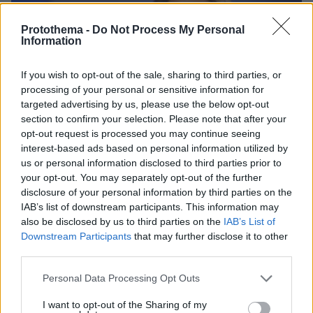
Protothema -
Do Not Process My Personal
Information
If you wish to opt-out of the sale, sharing to third parties, or
processing of your personal or sensitive information for
targeted advertising by us, please use the below opt-out
section to confirm your selection. Please note that after your
opt-out request is processed you may continue seeing
interest-based ads based on personal information utilized by
us or personal information disclosed to third parties prior to
your opt-out. You may separately opt-out of the further
disclosure of your personal information by third parties on the
IAB’s list of downstream participants. This information may
also be disclosed by us to third parties on the
IAB’s List of
Downstream Participants
that may further disclose it to other
third parties.
23.04.2026, 09:52
Δόμνα Μιχαηλίδου: Είμαστε κοντά σε εθνική στρατηγική για
Please note that this website/app uses one or more Google
Personal Data Processing Opt Outs
το στεγαστικό με πακέτο 43 μέτρων ύψους 7 δισ. ευρώ
services and may gather and store information including but
not limited to your visit or usage behaviour. You may click to
I want to opt-out of the Sharing of my