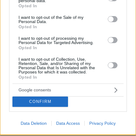
personal data.
grant or deny consent to Google and its third-party tags to
Opted In
use your data for below specified purposes in below Google
ΡΟΗ ΕΙΔΗΣΕΩΝ
consent section.
I want to opt-out of the Sale of my
Personal Data.
Opted In
Ειδήσεις
Δημοφιλή
Σχολιασμένα
I want to opt-out of processing my
πριν 16 λεπτά
Personal Data for Targeted Advertising.
Τουλάχιστον 11 τραυματίες σε επιθέσεις των Χούθι στη
Opted In
νότια Σαουδική Αραβία
I want to opt-out of Collection, Use,
πριν 41 λεπτά
Retention, Sale, and/or Sharing of my
Personal Data that Is Unrelated with the
Γκολ ο Παυλίδης στη εξάρα της Μπενφίκα στη Χαρτς και
Purposes for which it was collected.
μια ανάσα από τα play-offs του Europa League, δείτε τα
Opted In
γκολ
Google consents
07.08.2026, 01:44
Νεκρός σε πισίνα 24χρονος που κατηγορήθηκε ότι
CONFIRM
εξαπάτησε πρώην αστέρες του NFL
07.08.2026, 01:21
Συναγερμός στη Σαουδική Αραβία μετά από
Data Deletion
Data Access
Privacy Policy
πληροφορίες για επικείμενες επιθέσεις από ιρακινές
οργανώσεις και Χούθι