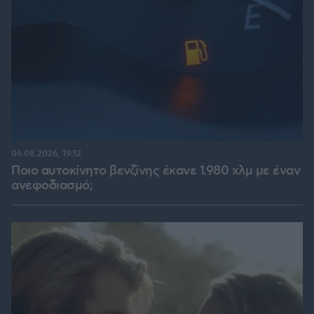
06.08.2026, 19:12
Ποιο αυτοκίνητο βενζίνης έκανε 1.980 χλμ με έναν
ανεφοδιασμό;