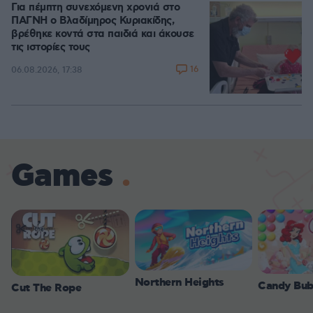
Για πέμπτη συνεχόμενη χρονιά στο
ΠΑΓΝΗ ο Βλαδίμηρος Κυριακίδης,
βρέθηκε κοντά στα παιδιά και άκουσε
τις ιστορίες τους
16
06.08.2026, 17:38
Games
Northern Heights
Candy Bub
Cut The Rope