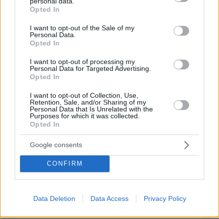
personal data.
grant or deny consent to Google and its third-party tags to
ΣΧΟΛΙΑ
Opted In
use your data for below specified purposes in below Google
consent section.
ΠΡΟΣΘΗΚΗ ΣΧΟΛΙΟΥ
I want to opt-out of the Sale of my
Personal Data.
Opted In
ΠΡΟΣΘΗΚΗ ΣΧΟΛΙΟΥ
I want to opt-out of processing my
Personal Data for Targeted Advertising.
Opted In
ΌΝΟΜΑ *
I want to opt-out of Collection, Use,
Retention, Sale, and/or Sharing of my
Personal Data that Is Unrelated with the
Purposes for which it was collected.
Opted In
EMAIL
Google consents
CONFIRM
ΣΧΌΛΙΟ *
Data Deletion
Data Access
Privacy Policy