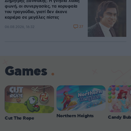
Δημήτρης Ξανθάκης: Η γνήσια λαϊκή
φωνή, οι συνεργασίες, τα κορυφαία
του τραγούδια, γιατί δεν έκανε
καριέρα σε μεγάλες πίστες
27
06.08.2026, 16:32
Games
Northern Heights
Candy Bub
Cut The Rope