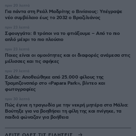
πριν 20 λεπτά
Για πάντα στη Ρεάλ Μαδρίτης ο Βινίσιους: Yπέγραψε
νέο συμβόλαιο έως το 2032 ο Βραζιλιάνος
πριν 23 λεπτά
Σφουγγάτο: 8 τρόποι να το φτιάξουμε – Από το πιο
απλό μέχρι το πιο πλούσιο
πριν 23 λεπτά
Ποιες είναι οι ομοιότητες και οι διαφορές ανάμεσα στις
μέλισσες και τις σφήκες
πριν 29 λεπτά
Σαλάχ: Αποθεώθηκε από 25.000 φίλους της
Τραμπζονσπόρ στο «Papara Park», βίντεο και
φωτογραφίες
πριν 30 λεπτά
Πώς έγινε η τραγωδία με την νεκρή μητέρα στα Μάλια:
Βούτηξε για να βοηθήσει τη φίλη της και πνίγηκε, τα
παιδιά φώναζαν για βοήθεια
ΔΕΙΤΕ ΟΛΕΣ ΤΙΣ ΕΙΔΗΣΕΙΣ