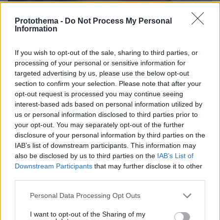
Protothema -
Do Not Process My Personal
Information
If you wish to opt-out of the sale, sharing to third parties, or
processing of your personal or sensitive information for
targeted advertising by us, please use the below opt-out
section to confirm your selection. Please note that after your
opt-out request is processed you may continue seeing
interest-based ads based on personal information utilized by
us or personal information disclosed to third parties prior to
your opt-out. You may separately opt-out of the further
disclosure of your personal information by third parties on the
IAB’s list of downstream participants. This information may
also be disclosed by us to third parties on the
IAB’s List of
Downstream Participants
that may further disclose it to other
12.05.2025, 08:36
third parties.
Ξεκινούν οι αιτήσεις των επιχειρήσεων για επιδότηση της
Please note that this website/app uses one or more Google
κατανάλωσης ρεύματος - Οι τρεις κατηγορίες και το ύψος
Personal Data Processing Opt Outs
της ενίσχυσης
services and may gather and store information including but
not limited to your visit or usage behaviour. You may click to
I want to opt-out of the Sharing of my