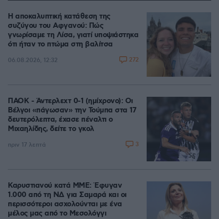
Η αποκαλυπτική κατάθεση της
συζύγου του Αφγανού: Πώς
γνωρίσαμε τη Λίσα, γιατί υποψιάστηκα
ότι ήταν το πτώμα στη βαλίτσα
272
06.08.2026, 12:32
ΠΑΟΚ - Άντερλεχτ 0-1 (ημίχρονο): Οι
Βέλγοι «πάγωσαν» την Τούμπα στα 17
δευτερόλεπτα, έχασε πέναλτι ο
Μιχαηλίδης, δείτε το γκολ
3
πριν 17 λεπτά
Καρυστιανού κατά ΜΜΕ: Έφυγαν
1.000 από τη ΝΔ για Σαμαρά και οι
περισσότεροι ασχολούνται με ένα
μέλος μας από το Μεσολόγγι