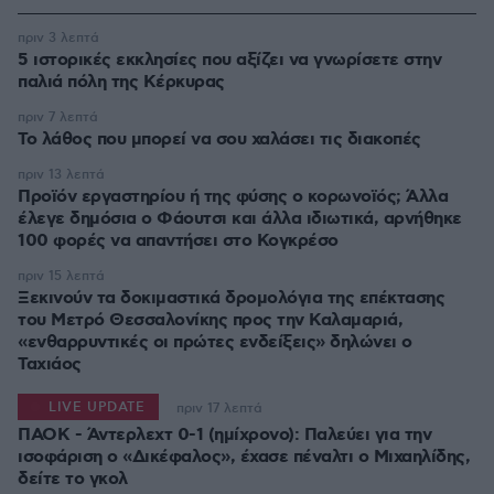
πριν 3 λεπτά
5 ιστορικές εκκλησίες που αξίζει να γνωρίσετε στην
παλιά πόλη της Κέρκυρας
πριν 7 λεπτά
Το λάθος που μπορεί να σου χαλάσει τις διακοπές
πριν 13 λεπτά
Προϊόν εργαστηρίου ή της φύσης ο κορωνοϊός; Άλλα
έλεγε δημόσια ο Φάουτσι και άλλα ιδιωτικά, αρνήθηκε
100 φορές να απαντήσει στο Κογκρέσο
πριν 15 λεπτά
Ξεκινούν τα δοκιμαστικά δρομολόγια της επέκτασης
του Μετρό Θεσσαλονίκης προς την Καλαμαριά,
«ενθαρρυντικές οι πρώτες ενδείξεις» δηλώνει ο
Ταχιάος
LIVE UPDATE
πριν 17 λεπτά
ΠΑΟΚ - Άντερλεχτ 0-1 (ημίχρονο): Παλεύει για την
ισοφάριση ο «Δικέφαλος», έχασε πέναλτι ο Μιχαηλίδης,