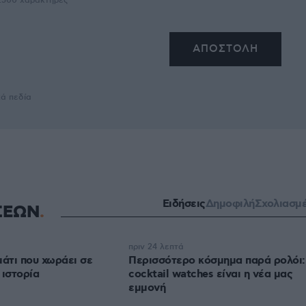
2500
χαρακτήρες
κά πεδία
Ειδήσεις
Δημοφιλή
Σχολιασμ
ΣΕΩΝ
πριν 24 λεπτά
μάτι που χωράει σε
Περισσότερο κόσμημα παρά ρολόι:
 ιστορία
cocktail watches είναι η νέα μας
εμμονή