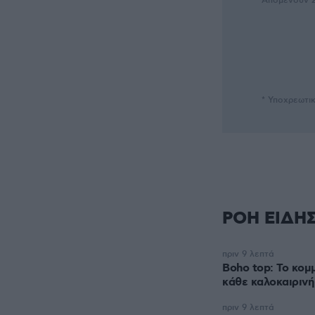
Απομένουν
* Υποχρεωτι
ΡΟΗ ΕΙΔΗ
πριν 9 λεπτά
Boho top: Το κομ
κάθε καλοκαιρινή
πριν 9 λεπτά