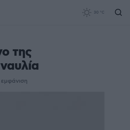
30
°C
νο της
υναυλία
 εμφάνιση