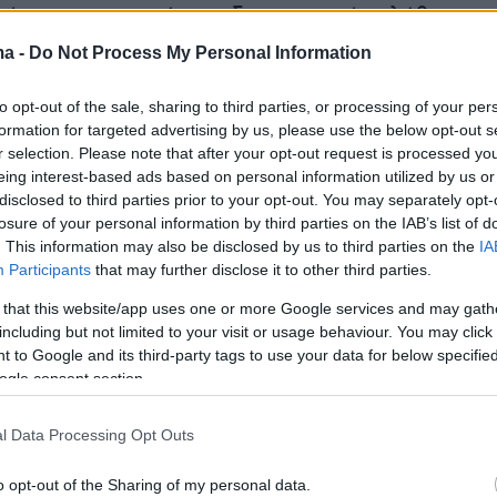
ρίσει στην παγκόσμια δισκογραφία πλήθος
ουδιών τα οποία έχουν γίνει διεθνείς επιτυχίε
ma -
Do Not Process My Personal Information
και τα «Jet’aime», "La Différence" «Je suis
gio» και «I will love again».
to opt-out of the sale, sharing to third parties, or processing of your per
formation for targeted advertising by us, please use the below opt-out s
r selection. Please note that after your opt-out request is processed y
λά ακόμη τραγούδια, σε νέες ενορχηστρώσεις,
eing interest-based ads based on personal information utilized by us or
ι στις συναυλίες που θα δώσει κατά τη διάρκε
disclosed to third parties prior to your opt-out. You may separately opt-
losure of your personal information by third parties on the IAB’s list of
δείας της με τίτλο « Voices» στο πλαίσιο της
. This information may also be disclosed by us to third parties on the
IA
ισκεφθεί και στην Αθήνα.
Participants
that may further disclose it to other third parties.
 that this website/app uses one or more Google services and may gath
κή της γλώσσα είναι τα γαλλικά έχει ερμηνεύσ
including but not limited to your visit or usage behaviour. You may click 
 σε πολλές άλλες γλώσσες όπως τα
 to Google and its third-party tags to use your data for below specifi
ogle consent section.
νικά, ιταλικά, φλαμανδικά, γερμανικά, ελληνικά,
l Data Processing Opt Outs
ερα
o opt-out of the Sharing of my personal data.