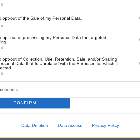
ο βιντεοκλίπ της Αστερομάτας με την Κλαυδία
In
sion
o opt-out of the Sale of my Personal Data.
In
ε η νέα κυβέρνηση - Όλα τα ονόματα
to opt-out of processing my Personal Data for Targeted
ing.
In
ητα η διαθήκη του Τζιν Χάκμαν: Σε ποιον
ριουσία των 80 εκατ. δολαρίων
o opt-out of Collection, Use, Retention, Sale, and/or Sharing
ersonal Data that Is Unrelated with the Purposes for which it
lected.
In
protothema.gr στο Google News
ο
και μάθετε πρώτοι όλες
consents
Ειδήσεις
ελευταίες
από την Ελλάδα και τον Κόσμο, τη στιγ
CONFIRM
Protothema.gr
 στο
Data Deletion
Data Access
Privacy Policy
Α
ΠΡΟΣΘΗΚΗ ΣΧΟΛΙΟΥ