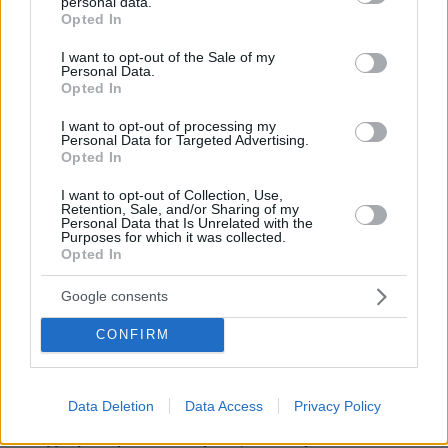
personal data.
grant or deny consent to Google and its third-party tags to
Opted In
use your data for below specified purposes in below Google
consent section.
I want to opt-out of the Sale of my
Personal Data.
Opted In
I want to opt-out of processing my
Personal Data for Targeted Advertising.
Opted In
I want to opt-out of Collection, Use,
Retention, Sale, and/or Sharing of my
Personal Data that Is Unrelated with the
Purposes for which it was collected.
Opted In
27.07.2026, 06:00
Google consents
Το μέλλον της τεχνολογίας
CONFIRM
03.08.2026, 10:56
Η Smart φοιτητική κατοικία στην καρδιά της Αθήνας
Data Deletion
Data Access
Privacy Policy
26.07.2026, 09:54
Επαγγελματική Εκπαίδευση & Εξειδίκευση: Το Mοντέλο που