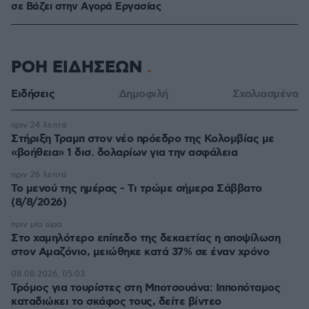
σε Bάζει στην Aγορά Eργασίας
ΡΟΗ ΕΙΔΗΣΕΩΝ
Ειδήσεις
Δημοφιλή
Σχολιασμένα
πριν 24 λεπτά
Στήριξη Τραμπ στον νέο πρόεδρο της Κολομβίας με
«βοήθεια» 1 δισ. δολαρίων για την ασφάλεια
πριν 26 λεπτά
Το μενού της ημέρας - Τι τρώμε σήμερα Σάββατο
(8/8/2026)
πριν μία ώρα
Στο χαμηλότερο επίπεδο της δεκαετίας η αποψίλωση
στον Αμαζόνιο, μειώθηκε κατά 37% σε έναν χρόνο
08.08.2026, 05:03
Τρόμος για τουρίστες στη Μποτσουάνα: Ιπποπόταμος
καταδιώκει το σκάφος τους, δείτε βίντεο