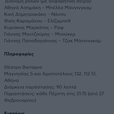
Διανομή ρόλων (με αλφαβητική σειρά):
Αθηνά Ασημάκη – Μπέλλα Μάννινγκαμ
Κική Δημητρακάκη – Νάνσυ
Φαίη Καραμάνου – Ελίζαμπεθ
Κυριάκος Μαρκάτος – Ραφ
Γιάννης Μουτζούρης – Μπούκερ
Γιάννης Παπαδογιάννης – Τζακ Μάννινγκαμ
Πληροφορίες
Θέατρο Βικτώρια
Μαγνησίας 5 και Αριστοτέλους 132, 112 51,
Αθήνα
Διάρκεια παράστασης: 90 λεπτά
Παραστάσεις: κάθε Πέμπτη στις 21:15 (από 27
Φεβρουαρίου)
Εισιτήρια