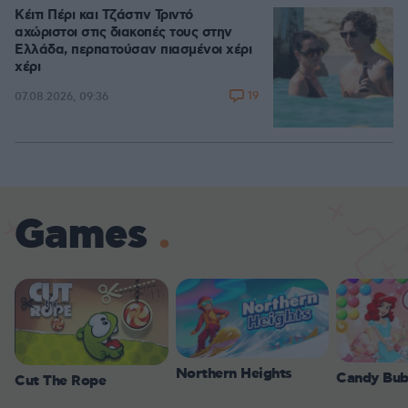
Κέιτι Πέρι και Τζάστιν Τριντό
αχώριστοι στις διακοπές τους στην
Ελλάδα, περπατούσαν πιασμένοι χέρι
χέρι
19
07.08.2026, 09:36
Games
Northern Heights
Candy Bub
Cut The Rope