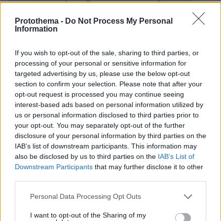
τον Πέτρο Φιλιππίδη για απόπειρα βιασμού
Protothema -
Do Not Process My Personal
Information
protothema.gr στο Google News
Ακολουθήστε το
και μάθετε πρώτοι όλες τις ειδήσεις
If you wish to opt-out of the sale, sharing to third parties, or
processing of your personal or sensitive information for
Ειδήσεις
Δείτε όλες τις τελευταίες
από την Ελλάδα
targeted advertising by us, please use the below opt-out
section to confirm your selection. Please note that after your
και τον Κόσμο, τη στιγμή που συμβαίνουν, στο
opt-out request is processed you may continue seeing
Protothema.gr
interest-based ads based on personal information utilized by
us or personal information disclosed to third parties prior to
your opt-out. You may separately opt-out of the further
Thema Insights
disclosure of your personal information by third parties on the
IAB’s list of downstream participants. This information may
also be disclosed by us to third parties on the
IAB’s List of
Downstream Participants
that may further disclose it to other
third parties.
Please note that this website/app uses one or more Google
Personal Data Processing Opt Outs
services and may gather and store information including but
not limited to your visit or usage behaviour. You may click to
I want to opt-out of the Sharing of my