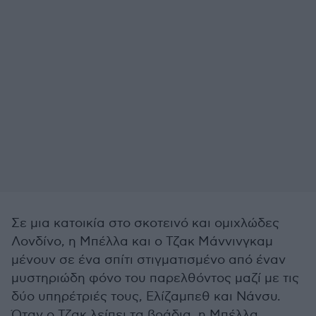
Σε μια κατοικία στο σκοτεινό και ομιχλώδες
Λονδίνο, η Μπέλλα και ο Τζακ Μάννινγκαμ
μένουν σε ένα σπίτι στιγματισμένο από έναν
μυστηριώδη φόνο του παρελθόντος μαζί με τις
δύο υπηρέτριές τους, Ελίζαμπεθ και Νάνσυ.
Όταν ο Τζακ λείπει τα βράδια, η Μπέλλα