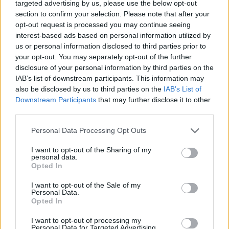
targeted advertising by us, please use the below opt-out
section to confirm your selection. Please note that after your
opt-out request is processed you may continue seeing
interest-based ads based on personal information utilized by
us or personal information disclosed to third parties prior to
your opt-out. You may separately opt-out of the further
disclosure of your personal information by third parties on the
IAB’s list of downstream participants. This information may
also be disclosed by us to third parties on the
IAB’s List of
Downstream Participants
that may further disclose it to other
third parties.
Please note that this website/app uses one or more Google
Personal Data Processing Opt Outs
services and may gather and store information including but
not limited to your visit or usage behaviour. You may click to
I want to opt-out of the Sharing of my
15.04.2025, 17:06
personal data.
grant or deny consent to Google and its third-party tags to
Η Αμαλία Μουτούση πρωταγωνιστεί στην παράσταση «Η
Opted In
use your data for below specified purposes in below Google
γυναίκα και ο ακροβάτης»
consent section.
I want to opt-out of the Sale of my
Πού και πότε θα γίνει η πρεμιέρα
Personal Data.
Opted In
I want to opt-out of processing my
Personal Data for Targeted Advertising.