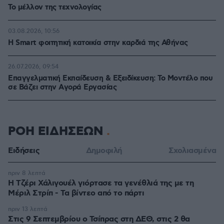
Το μέλλον της τεχνολογίας
03.08.2026, 10:56
Η Smart φοιτητική κατοικία στην καρδιά της Αθήνας
26.07.2026, 09:54
Επαγγελματική Εκπαίδευση & Εξειδίκευση: Το Mοντέλο που
σε Bάζει στην Aγορά Eργασίας
ΡΟΗ ΕΙΔΗΣΕΩΝ
Ειδήσεις
Δημοφιλή
Σχολιασμένα
πριν 8 λεπτά
H Τζέρι Χάλιγουέλ γιόρτασε τα γενέθλιά της με τη
Μέριλ Στρίπ - Τα βίντεο από το πάρτι
πριν 13 λεπτά
Στις 9 Σεπτεμβρίου ο Τσίπρας στη ΔΕΘ, στις 2 θα