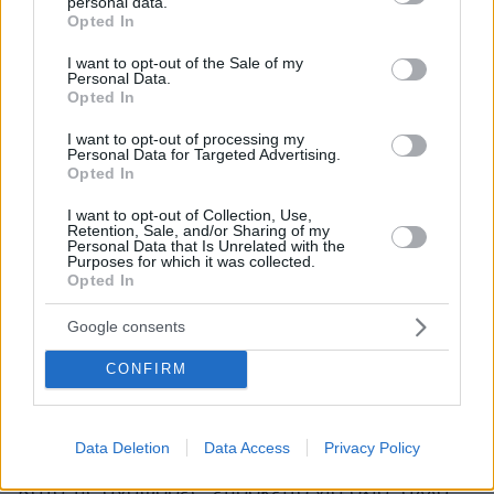
personal data.
grant or deny consent to Google and its third-party tags to
Opted In
Το 2009, μία ομάδα Ελλήνων αρχαιολόγων μετά
use your data for below specified purposes in below Google
consent section.
από πολυετείς υποβρύχιες έρευνες στα
I want to opt-out of the Sale of my
Personal Data.
ανοιχτά της Αλεξάνδρειας ανακάλυψαν έναν
Opted In
γιγαντιαίο πυλώνα από γρανίτη. Πιθανολογείται
I want to opt-out of processing my
ότι αυτός προερχόταν από την είσοδο στο
Personal Data for Targeted Advertising.
Opted In
μαυσωλείο. Εκεί από όπου μπήκε με τη θέλησή
της η Κλεοπάτρα, έπειτα από ακρόαση που είχε
I want to opt-out of Collection, Use,
Retention, Sale, and/or Sharing of my
με τον Οκταβιανό. Κατά τη διάρκειά της
Personal Data that Is Unrelated with the
συνειδητοποίησε ότι μετά την ήττα της δεν είχε
Purposes for which it was collected.
Opted In
ελπίδες για επιεική μεταχείριση.
Συνειδητοποίησε ότι θα κατέληγε στη Ρώμη ως
Google consents
λάφυρο στον θρίαμβο του αυτοκράτορα,
CONFIRM
αλυσοδεμένη και περιφερόμενη. Του ζήτησε
λίγο χρόνο να προετοιμαστεί. Τότε με τις πιο
έμπιστες υπηρέτριές της, ζήτησε να
Data Deletion
Data Access
Privacy Policy
δηλητηριαστεί με το δάγκωμα ενός φιδιού.
Κατά τις αναφορές, επρόκειτο για οχιά, αλλά