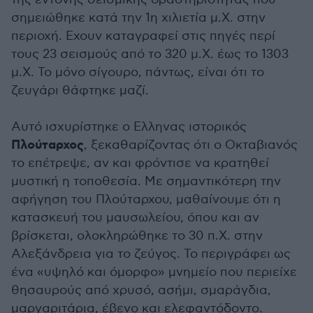
σημειώθηκε κατά την 1η χιλιετία μ.Χ. στην
περιοχή. Εχουν καταγραφεί στις πηγές περί
τους 23 σεισμούς από το 320 μ.Χ. έως το 1303
μ.Χ. Το μόνο σίγουρο, πάντως, είναι ότι το
ζευγάρι θάφτηκε μαζί.
Αυτό ισχυρίστηκε ο Ελληνας ιστορικός
Πλούταρχος
, ξεκαθαρίζοντας ότι ο Οκταβιανός
το επέτρεψε, αν και φρόντισε να κρατηθεί
μυστική η τοποθεσία. Με σημαντικότερη την
αφήγηση του Πλούταρχου, μαθαίνουμε ότι η
κατασκευή του μαυσωλείου, όπου και αν
βρίσκεται, ολοκληρώθηκε το 30 π.Χ. στην
Αλεξάνδρεια για το ζεύγος. Το περιγράφει ως
ένα «υψηλό και όμορφο» μνημείο που περιείχε
θησαυρούς από χρυσό, ασήμι, σμαράγδια,
μαργαριτάρια, έβενο και ελεφαντόδοντο.