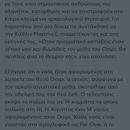
με τους «πιο σημαντικούς ανθρώπους του
πλανήτη», κατόρθωσε και να επιστραφούν στο
Κάιρο κλεμμένοι αρχαιολογικοί θησαυροί. Για
παραπάνω από μία δεκαετία συντάχθηκε με
την Κάθλιν Μαρτίνεζ, συμμετέχοντας και στις
έρευνές της.
«Οταν πραγματικά κοιτάξεις έναν
τέτοιο ναό και θυμηθείς τον μύθο του Οσιρι, θα
πειστείς από τη θεωρία της»
, είχε σχολιάσει.
Εξήγησε ότι ο ναός ήταν αφιερωμένος στη
λατρεία του θεού Οσιρι, ο οποίος, σύμφωνα με
τον αρχαίο αιγυπτιακό μύθο, σκοτώθηκε από
τον αδελφό του, τον θεό Σεθ. Ο τελευταίος
έκοψε το πτώμα του σε 14 κομμάτια τα οποία
άπλωσε στη Γη. Η Αίγυπτος έχει 14 ναούς
αφιερωμένους στον Οσιρι. Κάθε ναός είναι
γνωστός στα ιερογλυφικά ως Per Oser, ή το