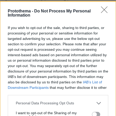
Οταν πια ετοιμοθάνατος εξέφρασε την
επιθυμία να αφήσει την τελευταία του πνοή
Protothema -
Do Not Process My Personal
Information
πλάι στη σύντροφό του,
«τον ανέβασαν
αλυσοδεμένο»
στον πάνω όροφο ενός
If you wish to opt-out of the sale, sharing to third parties, or
μαυσωλείου που είχε χτιστεί μετά από εντολή
processing of your personal or sensitive information for
της και μέσα στο οποίο είχε βρει καταφύγιο η
targeted advertising by us, please use the below opt-out
ίδια και οι δύο πιο έμπιστες ακόλουθές της.
section to confirm your selection. Please note that after your
Οταν κάποιος έμπαινε εκεί, δεν μπορούσε να
opt-out request is processed you may continue seeing
interest-based ads based on personal information utilized by
βγει ξανά. Εξ ου και χρειάστηκαν πολλοί
us or personal information disclosed to third parties prior to
άνδρες για να τοποθετήσουν το σώμα του
your opt-out. You may separately opt-out of the further
Αντώνιου σε μία πρόχειρη κατασκευή και να
disclosure of your personal information by third parties on the
τον σηκώσουν μέχρι το μοναδικό παράθυρο.
IAB’s list of downstream participants. This information may
also be disclosed by us to third parties on the
IAB’s List of
Ηταν ο μόνος τρόπος να εισέλθει κανείς σε
Downstream Participants
that may further disclose it to other
αυτό το περίτεχνο κτίσμα. «Οταν ο μηχανισμός
third parties.
της θύρας του μαυσωλείου έκλεινε, δεν
Please note that this website/app uses one or more Google
μπορούσε να ξανανοίξει», έγραψε ο
Personal Data Processing Opt Outs
services and may gather and store information including but
Πλούταρχος.
not limited to your visit or usage behaviour. You may click to
I want to opt-out of the Sharing of my