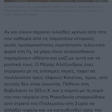
Η επικεφαλής της ανασκαφής Κάθλιν Μαρτίνεζ ισχυρίζεται ότι η
Κλεοπάτρα και ο Μάρκος Αντώνιος βρίσκονται στην περιοχή του
ναού Taposiris Magna
Αν και έχουν περάσει χιλιάδες χρόνια από τότε
που καθεμία από τις παραπάνω ιστορικές
αυτές προσωπικότητες περπάτησαν τελευταία
φορά στη Γη, τα μέρη όπου αναπαύθηκαν
παραμένουν αθέατα και μαζί με αυτά και τα
μυστικά τους. Ο Μέγας Αλέξανδρος έχει,
σύμφωνα με τις επίσημες πηγές, ταφεί σε
τουλάχιστον τρεις τάφους! Κανένας, όμως, από
αυτούς δεν είναι γνωστός. Πέθανε στη
Βαβυλώνα το 323 π.Χ. και η πομπή με τη σορό
του που πήγαινε στη Μακεδονία υποχρεώθηκε
από στρατό του Πτολεμαίου στη Συρία να
αλλάξει πορεία και να κατευθυνθεί προς την