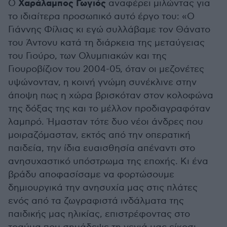
Χαράλαμπος Γωγιός
Ο
αναφέρει μιλώντας για
το ιδιαίτερα προσωπικό αυτό έργο του: «Ο
Γιάννης Φίλιας κι εγώ συλλάβαμε τον Θάνατο
του Άντονυ κατά τη διάρκεια της μεταύγειας
του Γιούρο, των Ολυμπιακών και της
Γιουροβίζιον του 2004-05, όταν οι μεζονέτες
υψώνονταν, η κοινή γνώμη συνέκλινε στην
άποψη πως η χώρα βρισκόταν στον κολοφώνα
της δόξας της και το μέλλον προδιαγραφόταν
λαμπρό. Ήμασταν τότε δυο νέοι άνδρες που
μοιραζόμασταν, εκτός από την οπερατική
παιδεία, την ίδια ευαισθησία απέναντι στο
ανησυχαστικό υπόστρωμα της εποχής. Κι ένα
βράδυ αποφασίσαμε να φορτώσουμε
δημιουργικά την ανησυχία μας στις πλάτες
ενός από τα ζωγραφιστά ινδάλματα της
παιδικής μας ηλικίας, επιστρέφοντας στο