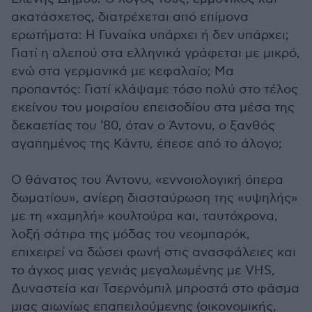
ακατάσχετος, διατρέχεται από επίμονα
ερωτήματα: Η Γυναίκα υπάρχει ή δεν υπάρχει;
Γιατί η αλεπού στα ελληνικά γράφεται με μικρό,
ενώ στα γερμανικά με κεφαλαίο; Μα
προπαντός: Γιατί κλάψαμε τόσο πολύ στο τέλος
εκείνου του μοιραίου επεισοδίου στα μέσα της
δεκαετίας του ’80, όταν ο Άντονυ, ο ξανθός
αγαπημένος της Κάντυ, έπεσε από το άλογο;
Ο θάνατος του Άντονυ, «εννοιολογική όπερα
δωματίου», ανίερη διασταύρωση της «υψηλής»
με τη «χαμηλή» κουλτούρα και, ταυτόχρονα,
λοξή σάτιρα της μόδας του νεομπαρόκ,
επιχειρεί να δώσει φωνή στις ανασφάλειες και
το άγχος μιας γενιάς μεγαλωμένης με VHS,
Δυναστεία και Τσερνόμπιλ μπροστά στο φάσμα
μιας αιωνίως επαπειλούμενης (οικονομικής,