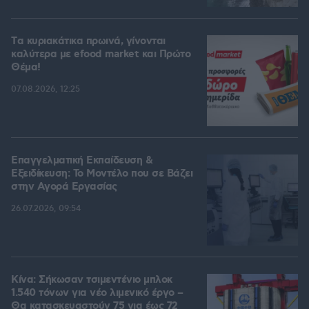
Tα κυριακάτικα πρωινά, γίνονται
καλύτερα με efood market και Πρώτο
Θέμα!
07.08.2026, 12:25
Επαγγελματική Εκπαίδευση &
Εξειδίκευση: Το Mοντέλο που σε Bάζει
στην Aγορά Eργασίας
26.07.2026, 09:54
Κίνα: Σήκωσαν τσιμεντένιο μπλοκ
1.540 τόνων για νέο λιμενικό έργο –
Θα κατασκευαστούν 75 για έως 72