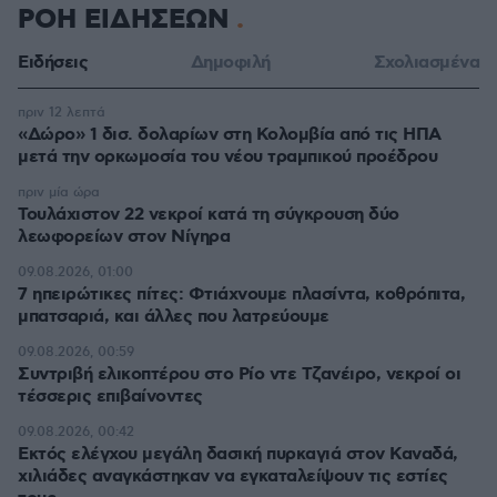
ΡΟΗ ΕΙΔΗΣΕΩΝ
Ειδήσεις
Δημοφιλή
Σχολιασμένα
πριν 12 λεπτά
«Δώρο» 1 δισ. δολαρίων στη Κολομβία από τις ΗΠΑ
μετά την ορκωμοσία του νέου τραμπικού προέδρου
πριν μία ώρα
Τουλάχιστον 22 νεκροί κατά τη σύγκρουση δύο
λεωφορείων στον Νίγηρα
09.08.2026, 01:00
7 ηπειρώτικες πίτες: Φτιάχνουμε πλασίντα, κοθρόπιτα,
μπατσαριά, και άλλες που λατρεύουμε
09.08.2026, 00:59
Συντριβή ελικοπτέρου στο Ρίο ντε Τζανέιρο, νεκροί οι
τέσσερις επιβαίνοντες
09.08.2026, 00:42
Εκτός ελέγχου μεγάλη δασική πυρκαγιά στον Καναδά,
χιλιάδες αναγκάστηκαν να εγκαταλείψουν τις εστίες