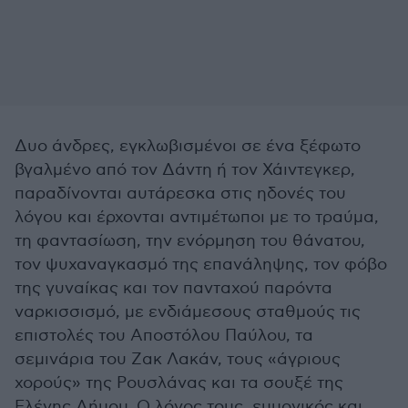
Δυο άνδρες, εγκλωβισμένοι σε ένα ξέφωτο
βγαλμένο από τον Δάντη ή τον Χάιντεγκερ,
παραδίνονται αυτάρεσκα στις ηδονές του
λόγου και έρχονται αντιμέτωποι με το τραύμα,
τη φαντασίωση, την ενόρμηση του θάνατου,
τον ψυχαναγκασμό της επανάληψης, τον φόβο
της γυναίκας και τον πανταχού παρόντα
ναρκισσισμό, με ενδιάμεσους σταθμούς τις
επιστολές του Αποστόλου Παύλου, τα
σεμινάρια του Ζακ Λακάν, τους «άγριους
χορούς» της Ρουσλάνας και τα σουξέ της
Ελένης Δήμου. Ο λόγος τους, εμμονικός και