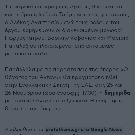
Το σκηνικό υπογράφει η Άρτεμις Φλέσσα, τα
κοστούμια η Ιωάννα Τσάμη και τους φωτισμούς
ο Αλέκος Αναστασίου ενώ τους ρόλους του
έργου ερμηνεύουν οι διακεκριμένοι μονωδοί
Γιώργος Ιατρού, Βασίλης Καβάγιας και Μαρισία
Παπαλεξίου πλαισιωμένοι από επταμελές
μουσικό σύνολο.
Παράλληλα με τις παραστάσεις της όπερας «Ο
θάνατος του Άντονυ» θα πραγματοποιηθεί
στην Εναλλακτική Σκηνή της ΕΛΣ, στις 25 και
διημερίδα
26 Νοεμβρίου (ώρα έναρξης: 17.30), η
με τίτλο «Ο Άντονυ στο ξέφωτο: Η ενόρμηση
θανάτου της όπερας» .
protothema.gr στο Google News
Ακολουθήστε το