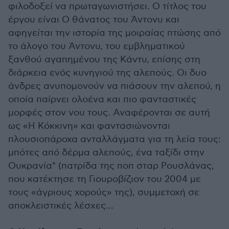
φιλοδοξεί να πρωταγωνιστήσει. Ο τίτλος του
έργου είναι Ο θάνατος του Άντονυ και
αφηγείται την ιστορία της μοιραίας πτώσης από
το άλογο του Άντονυ, του εμβληματικού
ξανθού αγαπημένου της Κάντυ, επίσης στη
διάρκεια ενός κυνηγιού της αλεπούς. Οι δυο
άνδρες ανυπομονούν να πιάσουν την αλεπού, η
οποία παίρνει ολοένα και πιο φανταστικές
μορφές στον νου τους. Αναφέρονται σε αυτή
ως «Η Κόκκινη» και φαντασιώνονται
πλουσιοπάροχα ανταλλάγματα για τη λεία τους:
μπότες από δέρμα αλεπούς, ένα ταξίδι στην
Ουκρανία* (πατρίδα της ποπ σταρ Ρουσλάνας,
που κατέκτησε τη Γιουροβίζιον του 2004 με
τους «άγριους χορούς» της), συμμετοχή σε
αποκλειστικές λέσχες…