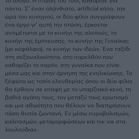
το άλογο. Η πτώση του τους καθόρισε για
πάντα. Σ’ έναν ολάνθιστο, artificial κήπο, την
ώρα του κυνηγιού, οι δύο φίλοι συγγράφουν
ένα έργο γι’ αυτή την πτώση, έρχονται
αντιμέτωποι με το κυνήγι της αλεπούς, το
κυνήγι της έμπνευσης, το κυνήγι της Γυναίκας
(με κεφάλαιο), το κυνήγι των ιδεών. Ένα ταξίδι
στη σεξουαλικότητα, στο παρελθόν που
καθορίζει το παρόν, στη γυναίκα που είναι
μέσα μας και στην άρνηση της ενηλικίωσης. Το
ξέφωτο ως τοπίο ελευθερίας όπου οι δύο φίλοι
θα έρθουν σε επαφή με το υπαρξιακό κενό, τη
βαθιά αγάπη τους, τον μεταξύ τους ερωτισμό
και μια αθωότητα που θέλουν να διατηρήσουν
πάση θυσία ζωντανή. Εν μέσω πυροβολισμών,
καλπασμών, μεταμορφώσεων και πικ νικ στα
λουλούδια».