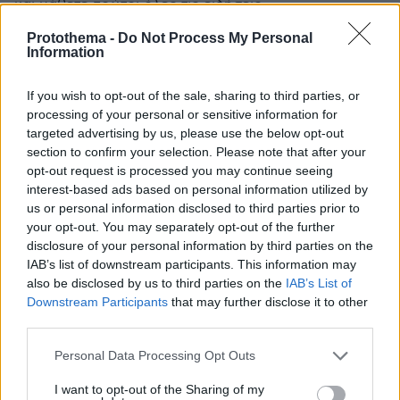
και μάθετε πρώτοι όλες τις ειδήσεις
Protothema -
Do Not Process My Personal
Ειδήσεις
Δείτε όλες τις τελευταίες
από την Ελλάδα
Information
και τον Κόσμο, τη στιγμή που συμβαίνουν, στο
Protothema.gr
If you wish to opt-out of the sale, sharing to third parties, or
processing of your personal or sensitive information for
targeted advertising by us, please use the below opt-out
Thema Insights
section to confirm your selection. Please note that after your
opt-out request is processed you may continue seeing
interest-based ads based on personal information utilized by
us or personal information disclosed to third parties prior to
your opt-out. You may separately opt-out of the further
disclosure of your personal information by third parties on the
IAB’s list of downstream participants. This information may
also be disclosed by us to third parties on the
IAB’s List of
Downstream Participants
that may further disclose it to other
third parties.
Please note that this website/app uses one or more Google
Personal Data Processing Opt Outs
services and may gather and store information including but
not limited to your visit or usage behaviour. You may click to
I want to opt-out of the Sharing of my