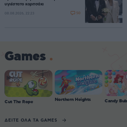
υγιέστατο κοριτσάκι
50
08.08.2026, 22:23
Games
Northern Heights
Candy Bub
Cut The Rope
ΔΕΙΤΕ ΟΛΑ ΤΑ GAMES