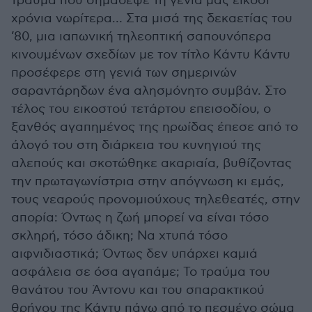
τραύμα που σημάδεψε τη γενιά μας είκοσι
χρόνια νωρίτερα… Στα μισά της δεκαετίας του
’80, μια ιαπωνική τηλεοπτική σαπουνόπερα
κινουμένων σχεδίων με τον τίτλο Κάντυ Κάντυ
προσέφερε στη γενιά των σημερινών
σαραντάρηδων ένα αλησμόνητο συμβάν. Στο
τέλος του εικοστού τετάρτου επεισοδίου, ο
ξανθός αγαπημένος της ηρωίδας έπεσε από το
άλογό του στη διάρκεια του κυνηγιού της
αλεπούς και σκοτώθηκε ακαριαία, βυθίζοντας
την πρωταγωνίστρια στην απόγνωση κι εμάς,
τους νεαρούς προνομιούχους τηλεθεατές, στην
απορία: Όντως η ζωή μπορεί να είναι τόσο
σκληρή, τόσο άδικη; Να χτυπά τόσο
αιφνιδιαστικά; Όντως δεν υπάρχει καμιά
ασφάλεια σε όσα αγαπάμε; Το τραύμα του
θανάτου του Άντονυ και του σπαρακτικού
θρήνου της Κάντυ πάνω από το πεσμένο σώμα