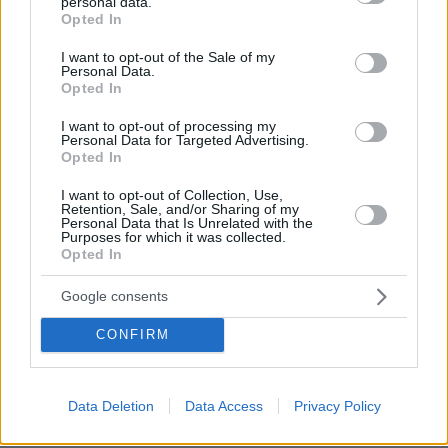
personal data.
grant or deny consent to Google and its third-party tags to
Opted In
use your data for below specified purposes in below Google
consent section.
I want to opt-out of the Sale of my
Personal Data.
Opted In
I want to opt-out of processing my
Personal Data for Targeted Advertising.
Opted In
03.08.2026, 11:06
I want to opt-out of Collection, Use,
Κάτι αλλάζει στον χάρτη της πανεπιστημιακής εκπαίδευσης
Retention, Sale, and/or Sharing of my
στην Ελλάδα
Personal Data that Is Unrelated with the
Purposes for which it was collected.
Opted In
30.07.2026, 15:25
Εθνική Τράπεζα: Η κορυφαία επιλογή για τη χρηματοδότηση
Google consents
μεγάλων έργων
CONFIRM
29.07.2026, 09:39
Διασκεδάζουμε υπεύθυνα, επιστρέφουμε με ασφάλεια
Data Deletion
Data Access
Privacy Policy