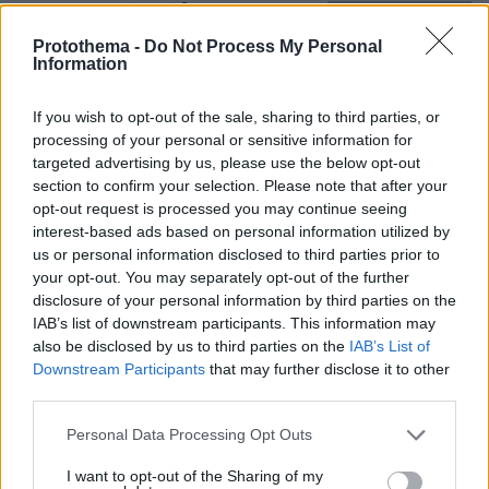
Η αποκαλυπτική κατάθεση της
συζύγου του Αφγανού: Πώς
Protothema -
Do Not Process My Personal
γνωρίσαμε τη Λίσα, γιατί υποψιάστηκα
Information
ότι ήταν το πτώμα στη βαλίτσα
273
06.08.2026, 12:32
If you wish to opt-out of the sale, sharing to third parties, or
processing of your personal or sensitive information for
targeted advertising by us, please use the below opt-out
section to confirm your selection. Please note that after your
ΠΑΟΚ - Άντερλεχτ 0-1 (Β' ημίχρονο):
opt-out request is processed you may continue seeing
Παλεύει για την ισοφάριση ο
interest-based ads based on personal information utilized by
«Δικέφαλος», έχασε πέναλτι ο
us or personal information disclosed to third parties prior to
Μιχαηλίδης, δείτε το γκολ
your opt-out. You may separately opt-out of the further
6
πριν 2 λεπτά
disclosure of your personal information by third parties on the
IAB’s list of downstream participants. This information may
also be disclosed by us to third parties on the
IAB’s List of
Downstream Participants
that may further disclose it to other
Καρυστιανού κατά ΜΜΕ: Έφυγαν
third parties.
1.000 από τη ΝΔ για Σαμαρά και οι
περισσότεροι ασχολούνται με ένα
Please note that this website/app uses one or more Google
Personal Data Processing Opt Outs
μέλος μας από το Μεσολόγγι
services and may gather and store information including but
not limited to your visit or usage behaviour. You may click to
I want to opt-out of the Sharing of my
131
06.08.2026, 17:49