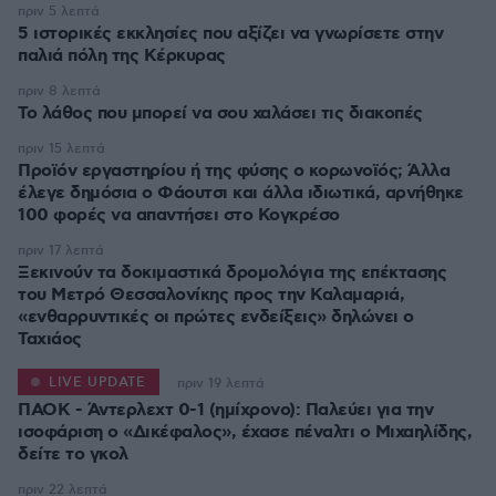
πριν 5 λεπτά
5 ιστορικές εκκλησίες που αξίζει να γνωρίσετε στην
παλιά πόλη της Κέρκυρας
πριν 8 λεπτά
Το λάθος που μπορεί να σου χαλάσει τις διακοπές
πριν 15 λεπτά
Προϊόν εργαστηρίου ή της φύσης ο κορωνοϊός; Άλλα
έλεγε δημόσια ο Φάουτσι και άλλα ιδιωτικά, αρνήθηκε
100 φορές να απαντήσει στο Κογκρέσο
πριν 17 λεπτά
Ξεκινούν τα δοκιμαστικά δρομολόγια της επέκτασης
του Μετρό Θεσσαλονίκης προς την Καλαμαριά,
«ενθαρρυντικές οι πρώτες ενδείξεις» δηλώνει ο
Ταχιάος
LIVE UPDATE
πριν 19 λεπτά
ΠΑΟΚ - Άντερλεχτ 0-1 (ημίχρονο): Παλεύει για την
ισοφάριση ο «Δικέφαλος», έχασε πέναλτι ο Μιχαηλίδης,
πριν 22 λεπτά