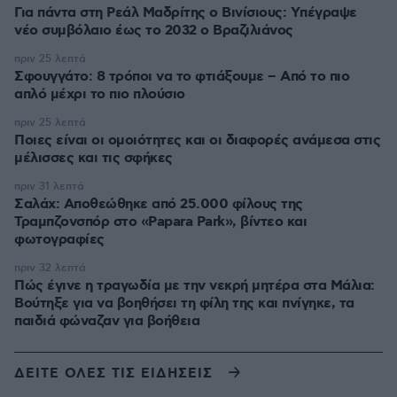
Για πάντα στη Ρεάλ Μαδρίτης ο Βινίσιους: Yπέγραψε
νέο συμβόλαιο έως το 2032 ο Βραζιλιάνος
πριν 25 λεπτά
Σφουγγάτο: 8 τρόποι να το φτιάξουμε – Από το πιο
απλό μέχρι το πιο πλούσιο
πριν 25 λεπτά
Ποιες είναι οι ομοιότητες και οι διαφορές ανάμεσα στις
μέλισσες και τις σφήκες
πριν 31 λεπτά
Σαλάχ: Αποθεώθηκε από 25.000 φίλους της
Τραμπζονσπόρ στο «Papara Park», βίντεο και
φωτογραφίες
πριν 32 λεπτά
Πώς έγινε η τραγωδία με την νεκρή μητέρα στα Μάλια:
Βούτηξε για να βοηθήσει τη φίλη της και πνίγηκε, τα
παιδιά φώναζαν για βοήθεια
ΔΕΙΤΕ ΟΛΕΣ ΤΙΣ ΕΙΔΗΣΕΙΣ