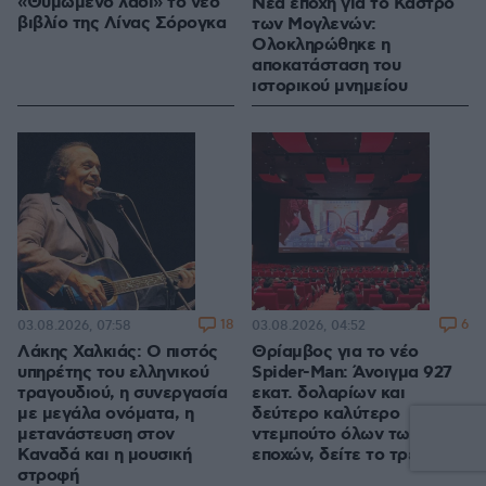
«Θυμωμένο λάδι» το νέο
Νέα εποχή για το Κάστρο
βιβλίο της Λίνας Σόρογκα
των Μογλενών:
Ολοκληρώθηκε η
αποκατάσταση του
ιστορικού μνημείου
18
6
03.08.2026, 07:58
03.08.2026, 04:52
Λάκης Χαλκιάς: Ο πιστός
Θρίαμβος για το νέο
υπηρέτης του ελληνικού
Spider-Man: Άνοιγμα 927
τραγουδιού, η συνεργασία
εκατ. δολαρίων και
με μεγάλα ονόματα, η
δεύτερο καλύτερο
μετανάστευση στον
ντεμπούτο όλων των
Καναδά και η μουσική
εποχών, δείτε το τρέιλερ
στροφή