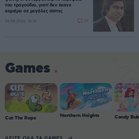
του τραγούδια, γιατί δεν έκανε
καριέρα σε μεγάλες πίστες
29
06.08.2026, 16:32
Games
Northern Heights
Candy Bub
Cut The Rope
ΔΕΙΤΕ ΟΛΑ ΤΑ GAMES