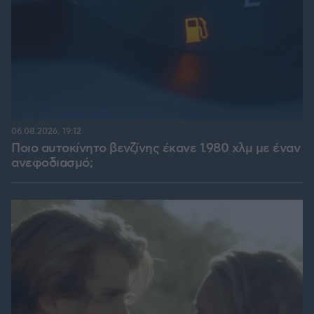
06.08.2026, 19:12
Ποιο αυτοκίνητο βενζίνης έκανε 1.980 χλμ με έναν
ανεφοδιασμό;