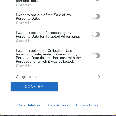
personal data.
grant or deny consent to Google and its third-party tags to
Opted In
use your data for below specified purposes in below Google
consent section.
I want to opt-out of the Sale of my
Personal Data.
«Χυδαίο τραμπουκισμό από τους
Opted In
διάφορους "φιλόζωους"» καταγγέλλει
ο ερευνητής του ΑΠΘ μετά τον
I want to opt-out of processing my
θάνατο του κουταβιού που ζούσε με
Personal Data for Targeted Advertising.
αγέλη λύκων
Opted In
17
06.08.2026, 20:30
I want to opt-out of Collection, Use,
Retention, Sale, and/or Sharing of my
Personal Data that Is Unrelated with the
Purposes for which it was collected.
Νεαρή γυναίκα με ακατέργαστη
Opted In
ομορφιά από την Αιθιοπία έγινε viral,
δείτε την εντυπωσιακή μεταμόρφωσή
Google consents
της από μακιγιέρ
CONFIRM
341
06.08.2026, 09:18
Data Deletion
Data Access
Privacy Policy
Δημήτρης Ξανθάκης: Η γνήσια λαϊκή
φωνή, οι συνεργασίες, τα κορυφαία