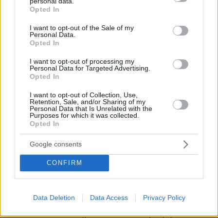
personal data.
grant or deny consent to Google and its third-party tags to
Opted In
προδιαγράφουν ή υπονοούν μια καινούρια
use your data for below specified purposes in below Google
αντίληψη του χώρου. Μια ομιλία του Ζήση
consent section.
I want to opt-out of the Sale of my
Personal Data.
Κοτιωνή, Καθηγητή στο τμήμα Αρχιτεκτόνων
Opted In
του Πανεπιστημίου Θεσσαλίας.
I want to opt-out of processing my
https://www.onassis.org/el/whats-
Personal Data for Targeted Advertising.
on/travelling-experience-and-recording
Opted In
I want to opt-out of Collection, Use,
Αρχείο Καβάφη | «Συμεών», ΕΠΤΑ ΠΟΙΗΜΑΤΑ,
Retention, Sale, and/or Sharing of my
Personal Data that Is Unrelated with the
ΕΠΤΑ ΜΑΘΗΜΑΤΑ (2017)
Purposes for which it was collected.
Opted In
Διάρκεια: 44 λεπτά
Google consents
Επτά συναντήσεις με αφορμή επτά καβαφικά
ποιήματα. Στις συναντήσεις, η ανάλυση του
CONFIRM
ποιήματος ακολουθείται από μια εφ’ όλης της
ύλης συζήτηση για την καβαφική ποίηση. Σε
Data Deletion
Data Access
Privacy Policy
μία από αυτές τις επτά συναντήσεις-μαθήματα
αναλύεται το ποίημα του Κ. Π. Καβάφη «Ο