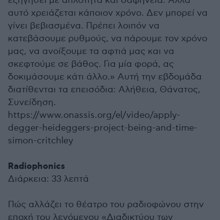
εξηγηθεί με απλότητα και σαφήνεια. Αλλά
αυτό χρειάζεται κάποιον χρόνο. Δεν μπορεί να
γίνει βεβιασμένα. Πρέπει λοιπόν να
κατεβάσουμε ρυθμούς, να πάρουμε τον χρόνο
μας, να ανοίξουμε τα αφτιά μας και να
σκεφτούμε σε βάθος. Για μία φορά, ας
δοκιμάσουμε κάτι άλλο.» Αυτή την εβδομάδα
διατίθενται τα επεισόδια: Αλήθεια, Θάνατος,
Συνείδηση.
https://www.onassis.org/el/video/apply-
degger-heideggers-project-being-and-time-
simon-critchley
Radiophonics
Διάρκεια: 33 λεπτά
Πώς αλλάζει το θέατρο του ραδιοφώνου στην
εποχή του λεγόμενου «Διαδικτύου των