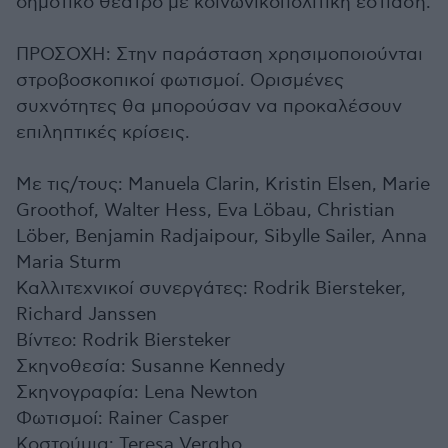
δημοτικό θέατρο με κοινωνικοπολιτική εστίαση.
ΠΡΟΣΟΧΗ: Στην παράσταση χρησιμοποιούνται
στροβοσκοπικοί φωτισμοί. Ορισμένες
συχνότητες θα μπορούσαν να προκαλέσουν
επιληπτικές κρίσεις.
Με τις/τους: Manuela Clarin, Kristin Elsen, Marie
Groothof, Walter Hess, Eva Löbau, Christian
Löber, Benjamin Radjaipour, Sibylle Sailer, Anna
Maria Sturm
Καλλιτεχνικοί συνεργάτες: Rodrik Biersteker,
Richard Janssen
Βίντεο: Rodrik Biersteker
Σκηνοθεσία: Susanne Kennedy
Σκηνογραφία: Lena Newton
Φωτισμοί: Rainer Casper
Κοστούμια: Teresa Vergho