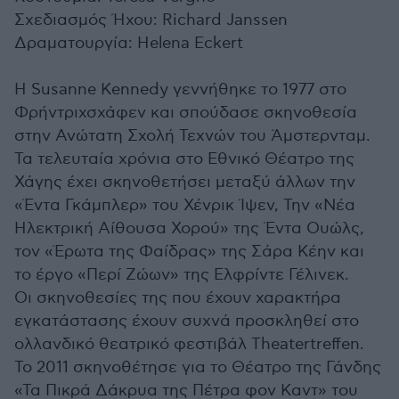
Σχεδιασμός Ήχου: Richard Janssen
Δραματουργία: Helena Eckert
Η Susanne Kennedy γεννήθηκε το 1977 στο
Φρήντριχσχάφεν και σπούδασε σκηνοθεσία
στην Ανώτατη Σχολή Τεχνών του Άμστερνταμ.
Τα τελευταία χρόνια στο Εθνικό Θέατρο της
Χάγης έχει σκηνοθετήσει μεταξύ άλλων την
«Έντα Γκάμπλερ» του Χένρικ Ίψεν, Την «Νέα
Ηλεκτρική Αίθουσα Χορού» της Έντα Ουώλς,
τον «Έρωτα της Φαίδρας» της Σάρα Κέην και
το έργο «Περί Ζώων» της Ελφρίντε Γέλινεκ.
Οι σκηνοθεσίες της που έχουν χαρακτήρα
εγκατάστασης έχουν συχνά προσκληθεί στο
ολλανδικό θεατρικό φεστιβάλ Theatertreffen.
Το 2011 σκηνοθέτησε για το Θέατρο της Γάνδης
«Τα Πικρά Δάκρυα της Πέτρα φον Καντ» του