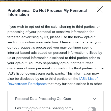
εμπειρία και καταγραφή (2017)
Διάρκεια: 100 λεπτά
Protothema -
Do Not Process My Personal
Information
Τα περιηγητικά βιβλία αποτελούν εξαιρετικά
σημαντικό μέρος της συλλογής της Ωνασείου
If you wish to opt-out of the sale, sharing to third parties, or
processing of your personal or sensitive information for
Βιβλιοθήκης. Με ποιον τρόπο τα περιηγητικά
targeted advertising by us, please use the below opt-out
βιβλία συγκροτούν τεκμήριο, όχι μόνο της
section to confirm your selection. Please note that after your
αστικής και εθνικής μνήμης και ταυτότητας,
opt-out request is processed you may continue seeing
αλλά και μιας εξελισσόμενης αισθητικής
interest-based ads based on personal information utilized by
us or personal information disclosed to third parties prior to
αντίληψης του χώρου;
your opt-out. You may separately opt-out of the further
Η ομιλία, σε μια αναστοχαστική επισκόπηση
disclosure of your personal information by third parties on the
των βιβλίων του συγγραφέα, επικεντρώνεται
IAB’s list of downstream participants. This information may
στη σχέση του σύγχρονου υποκειμένου με το
also be disclosed by us to third parties on the
IAB’s List of
Downstream Participants
that may further disclose it to other
(ελληνικό) τοπίο και την υπαίθρια ζωή και
third parties.
συζητά σχετικές περιηγητικές πρακτικές και
«τοπιακές επιτελέσεις». Το ερώτημα που
Please note that this website/app uses one or more Google
Personal Data Processing Opt Outs
services and may gather and store information including but
τίθεται είναι πώς οι περιηγητικές αφηγήσεις
not limited to your visit or usage behaviour. You may click to
I want to opt-out of the Sharing of my
και η έκθεση στην εξωτερικότητα