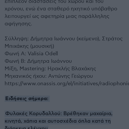
επιπλέον διαστάσεις του χώρου και του
χρόνου, ενώ ένα σταθερό ηχητικό υπόβαθρο
λειτουργεί ως αφετηρία μιας παράλληλης
αφήγησης.
Σύλληψη: Δήμητρα Ιωάννου (κείμενο), Στράτος
Μπιχάκης (μουσική)
Φωνή Α: Valisia Odell
Φωνή Β: Δήμητρα Ιωάννου
Μίξη, Mastering: Ηρακλής Βλαχάκης
Μηχανικός ήχου: Αντώνης Γεώργου
https://www.onassis.org/el/initiatives/radiophoni
Ειδήσεις σήμερα:
Φυλακές Κορυδαλλού: Βρέθηκαν μαχαίρια,
κινητά, χάπια και αυτοσχέδια όπλα κατά τη
διάρκεια ελέγχου