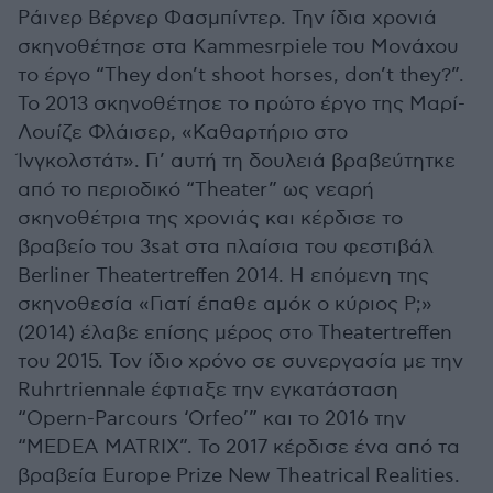
Ράινερ Βέρνερ Φασμπίντερ. Την ίδια χρονιά
σκηνοθέτησε στα Kammesrpiele του Μονάχου
το έργο “They don’t shoot horses, don’t they?”.
Το 2013 σκηνοθέτησε το πρώτο έργο της Μαρί-
Λουίζε Φλάισερ, «Καθαρτήριο στο
Ίνγκολστάτ». Γι’ αυτή τη δουλειά βραβεύτητκε
από το περιοδικό “Theater” ως νεαρή
σκηνοθέτρια της χρονιάς και κέρδισε το
βραβείο του 3sat στα πλαίσια του φεστιβάλ
Berliner Theatertreffen 2014. Η επόμενη της
σκηνοθεσία «Γιατί έπαθε αμόκ ο κύριος Ρ;»
(2014) έλαβε επίσης μέρος στο Theatertreffen
του 2015. Τον ίδιο χρόνο σε συνεργασία με την
Ruhrtriennale έφτιαξε την εγκατάσταση
“Opern-Parcours ‘Orfeo’” και το 2016 την
“MEDEA MATRIX”. Το 2017 κέρδισε ένα από τα
βραβεία Europe Prize New Theatrical Realities.