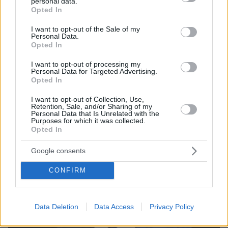
personal data.
grant or deny consent to Google and its third-party tags to
Opted In
use your data for below specified purposes in below Google
consent section.
I want to opt-out of the Sale of my
Personal Data.
Opted In
05.08.2026, 19:53
Ζευγάρι Βρετανών με 3 παιδιά πούλησαν τα πάντα
I want to opt-out of processing my
Personal Data for Targeted Advertising.
για να αγοράσουν σπίτι στην Αιγιάλεια,
Opted In
καταστράφηκε από την πυρκαγιά λίγο πριν
μετακομίσουν, φωτογραφίες
I want to opt-out of Collection, Use,
Retention, Sale, and/or Sharing of my
Personal Data that Is Unrelated with the
Purposes for which it was collected.
Opted In
Google consents
CONFIRM
Data Deletion
Data Access
Privacy Policy