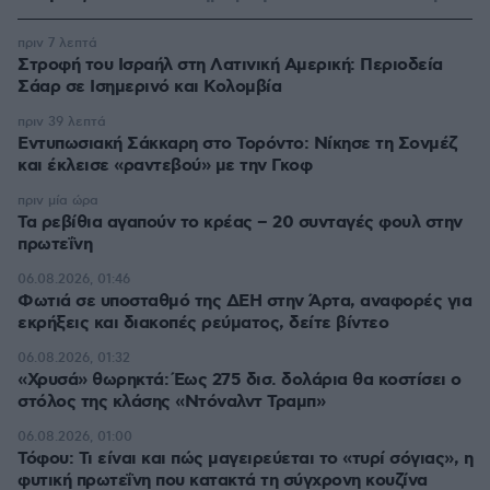
πριν 7 λεπτά
Στροφή του Ισραήλ στη Λατινική Αμερική: Περιοδεία
Σάαρ σε Ισημερινό και Κολομβία
πριν 39 λεπτά
Εντυπωσιακή Σάκκαρη στο Τορόντο: Νίκησε τη Σονμέζ
και έκλεισε «ραντεβού» με την Γκοφ
πριν μία ώρα
Τα ρεβίθια αγαπούν το κρέας – 20 συνταγές φουλ στην
πρωτεΐνη
06.08.2026, 01:46
Φωτιά σε υποσταθμό της ΔΕΗ στην Άρτα, αναφορές για
εκρήξεις και διακοπές ρεύματος, δείτε βίντεο
06.08.2026, 01:32
«Χρυσά» θωρηκτά: Έως 275 δισ. δολάρια θα κοστίσει ο
στόλος της κλάσης «Ντόναλντ Τραμπ»
06.08.2026, 01:00
Τόφου: Τι είναι και πώς μαγειρεύεται το «τυρί σόγιας», η
φυτική πρωτεΐνη που κατακτά τη σύγχρονη κουζίνα