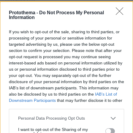
Η εξομολόγηση της συζύγου του Κώστα Σόμμερ:
Ανησυχώ μήπως ξεχάσει πόσο πολύ τον
Protothema -
Do Not Process My Personal
Information
χρειαζόμαστε και πόσο τον αγαπάμε
If you wish to opt-out of the sale, sharing to third parties, or
processing of your personal or sensitive information for
targeted advertising by us, please use the below opt-out
section to confirm your selection. Please note that after your
opt-out request is processed you may continue seeing
interest-based ads based on personal information utilized by
us or personal information disclosed to third parties prior to
your opt-out. You may separately opt-out of the further
disclosure of your personal information by third parties on the
IAB’s list of downstream participants. This information may
also be disclosed by us to third parties on the
IAB’s List of
Downstream Participants
that may further disclose it to other
third parties.
Please note that this website/app uses one or more Google
Personal Data Processing Opt Outs
services and may gather and store information including but
not limited to your visit or usage behaviour. You may click to
I want to opt-out of the Sharing of my