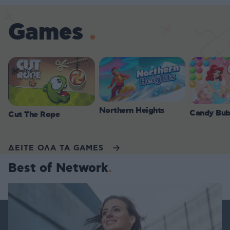
Games
Northern Heights
Candy Bub
Cut The Rope
ΔΕΙΤΕ ΟΛΑ ΤΑ GAMES
Best of Network