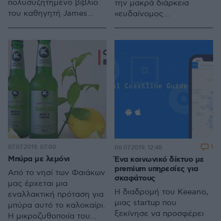
πολυσυζητημένο βιβλίο
την μακρά διάρκεια
του καθηγητή James
«ευδαίνομος
Davidson που θεωρείται
σταθερότητας» στον
ότι φέρνει μαζί του μια
ισχυρό δικομματισμό και
«ριζοσπαστική
στις πολιτικές
επανεκτίμηση της
προσωπικότητες όπως ο
ομοερωτικής φιλίας στην
Κωνσταντίνος
αρχαία Ελλάδα».
Καραμανλής, ο Ανδρέας
Παπανδρέου, ο
Κωνσταντίνος
Μητσοτάκης, ο Κώστας
Σημίτης.
07.07.2019, 07:00
1
06.07.2019, 12:48
Μπύρα με λεμόνι
Ένα κοινωνικό δίκτυο με
premium υπηρεσίες για
Από το νησί των Φαιάκων
σκαφάτους
μας έρχεται μια
Η διαδρομή του Keeano,
εναλλακτική πρόταση για
μιας startup που
μπύρα αυτό το καλοκαίρι.
ξεκίνησε να προσφέρει
Η μικροζυθοποιία του