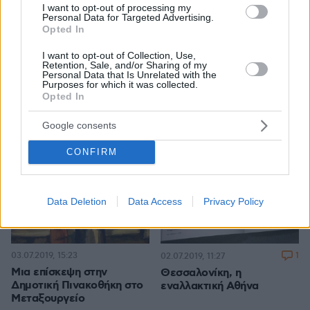
I want to opt-out of processing my
Personal Data for Targeted Advertising.
Opted In
1
03.07.2019, 18:07
04.07.2019, 10:07
Σε 20 τετραγωνικά και
I want to opt-out of Collection, Use,
Τα λουκάνικα από τον
Retention, Sale, and/or Sharing of my
κάτι...
Πύργο
Personal Data that Is Unrelated with the
Purposes for which it was collected.
Opted In
Google consents
CONFIRM
Data Deletion
Data Access
Privacy Policy
03.07.2019, 15:23
1
02.07.2019, 11:27
Μια επίσκεψη στην
Θεσσαλονίκη, η
Δημοτική Πινακοθήκη στο
εναλλακτική Αθήνα
Μεταξουργείο