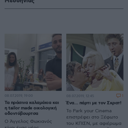
Μεσσηνίας
08.07.2019, 19:00
1
08.07.2019, 12:45
Τα πράσινα καλαμάκια και
Ένα… πάρτι με τον Σκρατ!
η tailor made οικολογική
Το Park your Cinema
οδοντόβουρτσα
επιστρέφει στο Ξέφωτο
Ο Άγγελος Φωκιανός
του ΚΠΙΣΝ, με αφιέρωμα
είναι ένας νέος