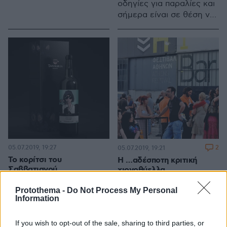
οδηγίες για παραλίες και
νησιού από το
σήμερα είναι σε θέση να
παραγωγικό της ξεκίνημα
παρέχει ολοένα και
το 2009 καταφέρνει να
περισσότερο
διευρύνει σταθερά την
εξειδικευμένες
γκάμα των γευστικών
υπηρεσίες και προϊόντα
προτάσεων της.
στους ιδιοκτήτες σκαφών
για λιμανάκια και
αγκυροβόλια σε
ολόκληρη την
ακτογραμμή της
Μεσογείου και της
Καραϊβικής.
05.07.2019, 19:27
2
05.07.2019, 19:21
Το κορίτσι του
Η …αδέσποτη κριτική
Σαββατιανού
χιονοθύελλα
Protothema -
Do Not Process My Personal
Information
If you wish to opt-out of the sale, sharing to third parties, or