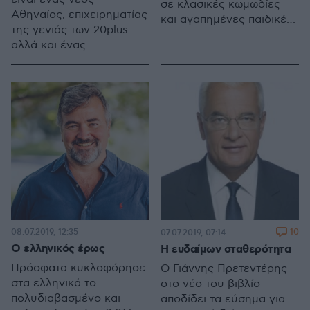
σε κλασικές κωμωδίες
Αθηναίος, επιχειρηματίας
και αγαπημένες παιδικές
της γενιάς των 20plus
ταινίες
αλλά και ένας
επιχειρηματίας της «μιας
ιδέας» -αρκεί εκείνη να
βρει ανταπόκριση και να
«δέσει» το ακροατήριο
και πάνω σε αυτό να
«χτίσει» την επιτυχία της.
08.07.2019, 12:35
10
07.07.2019, 07:14
Ο ελληνικός έρως
Η ευδαίμων σταθερότητα
Πρόσφατα κυκλοφόρησε
Ο Γιάννης Πρετεντέρης
στα ελληνικά το
στο νέο του βιβλίο
πολυδιαβασμένο και
αποδίδει τα εύσημα για