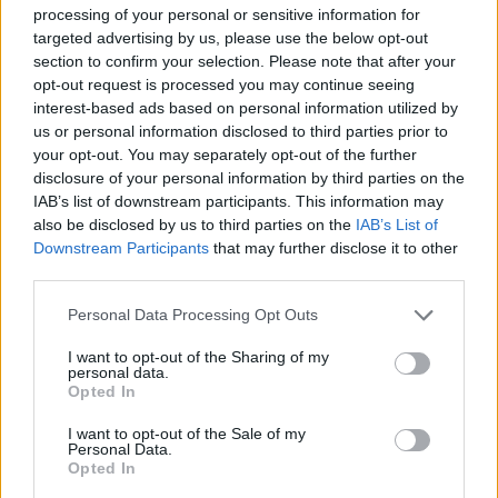
processing of your personal or sensitive information for
targeted advertising by us, please use the below opt-out
section to confirm your selection. Please note that after your
opt-out request is processed you may continue seeing
interest-based ads based on personal information utilized by
us or personal information disclosed to third parties prior to
your opt-out. You may separately opt-out of the further
7
1
05.07.2019, 11:57
04.07.2019, 10:34
disclosure of your personal information by third parties on the
Από το πυργάκι του Ρουφ
Μια λίστα ελαιόλαδων στο
IAB’s list of downstream participants. This information may
της Αμαλίας μέχρι τη
τραπέζι σου!
also be disclosed by us to third parties on the
IAB’s List of
σημερινή λεωφόρο
Downstream Participants
that may further disclose it to other
Πέτρου Ράλλη…
third parties.
Please note that this website/app uses one or more Google
Personal Data Processing Opt Outs
services and may gather and store information including but
not limited to your visit or usage behaviour. You may click to
I want to opt-out of the Sharing of my
personal data.
grant or deny consent to Google and its third-party tags to
Opted In
use your data for below specified purposes in below Google
consent section.
I want to opt-out of the Sale of my
Personal Data.
Opted In