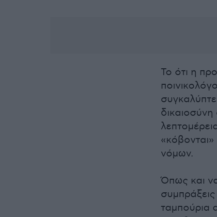
Το ότι η πρ
ποινικολόγο
συγκαλύπτει
δικαιοσύνη 
λεπτομέρεια
«κόβονται»
νόμων.
Όπως και να
συμπράξεις
ταμπούρια α