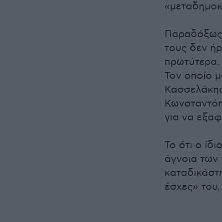
«μεταδημοκ
Παραδόξως 
τους δεν ή
πρωτύτερα. 
Τον οποίο 
Κασσελάκης.
Κωνσταντόπ
για να εξαφ
Το ότι ο ίδ
άγνοια των 
καταδικάστ
έσχες» του,