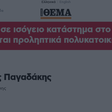
Ελληνικά
English
δα
σε ισόγειο κατάστημα στ
αι προληπτικά πολυκατοικ
ς Παγαδάκης
σης