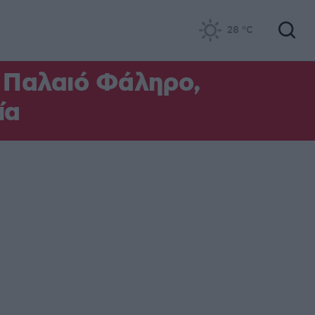
28
°C
ο Παλαιό Φάληρο,
ία