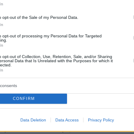
In
. Κομματικών σχημάτων χωρίς οργανώσεις
εγμένα όργανα, εσωτερικούς μηχανισμούς
o opt-out of the Sale of my Personal Data.
In
to opt-out of processing my Personal Data for Targeted
ing.
In
ως «αφεντικά» τους δεν γίνονται αποδέκτες
o opt-out of Collection, Use, Retention, Sale, and/or Sharing
ersonal Data that Is Unrelated with the Purposes for which it
ομματικής κριτικής για τις δημόσιες κινήσεις
lected.
λογοδοτούν για τις αποφάσεις τους σε
In
ά τους κάνουν ότι γουστάρουν και ότι τους
consents
αφανώς και αυθαίρετα.
CONFIRM
 διαχειρίζονται τους πολιτικούς
ς τους σαν ένα τεράστιο καθρέφτη. Ο οποίος
Data Deletion
Data Access
Privacy Policy
λώς για να αντανακλά την εγωπάθεια των
ς. Αν δεν αντικατοπτρίζει τον