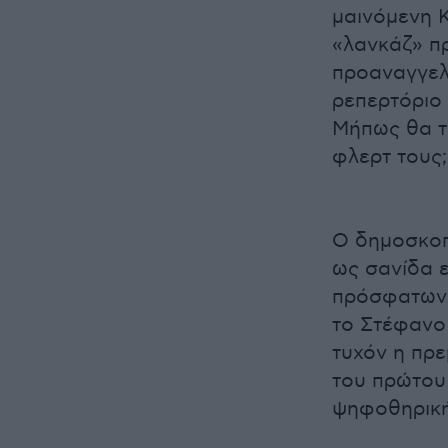
μαινόμενη 
«λανκάζ» π
προαναγγελ
ρεπερτόριο σ
Μήπως θα το
φλερτ τους;
Ο δημοσκοπ
ως σανίδα 
πρόσφατων 
το Στέφανο 
τυχόν η πρε
του πρώτου
ψηφοθηρική