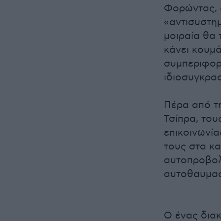
Φορώντας, 
«αντισυστημ
μοιραία θα
κάνει κουμά
συμπεριφορά
ιδιοσυγκρασ
Πέρα από τ
Τσίπρα, του
επικοινωνία
τους στα κα
αυτοπροβολ
αυτοθαυμασ
Ο ένας δια