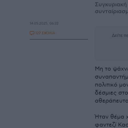
Συγκυριακή
συνταίριασ
14.05.2025, 06:32
127 ΣΧΟΛΙΑ
Δείτε 
Μη το ψάχν
συναπαντήμ
πολιτικό μο
δέσμιες στο
αθεράπευτα
Ήταν θέμα 
φαντεζί Κασ