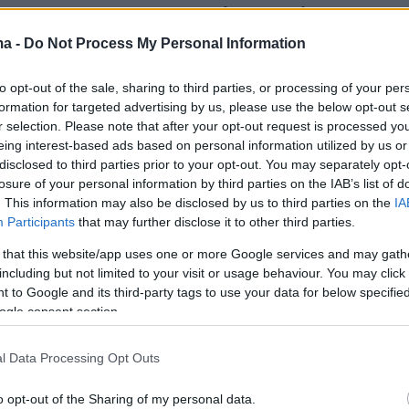
ό σκηνικό με φανταχτερή λάιφστάιλ
. Γκλαμουράτοι γάμοι, ξέγνοιαστο
ma -
Do Not Process My Personal Information
, χλιδάτα σπίτια, λουσάτα εξοχικά,
to opt-out of the sale, sharing to third parties, or processing of your per
ικα χουβαρνταλίκια από προσοδοφόρες, τάχα,
formation for targeted advertising by us, please use the below opt-out s
 εξωτερικό.
r selection. Please note that after your opt-out request is processed y
eing interest-based ads based on personal information utilized by us or
disclosed to third parties prior to your opt-out. You may separately opt-
τέχνησε το καινούργιο ίματζ της με
losure of your personal information by third parties on the IAB’s list of
χαμόγελα, «γλυκούλες, καρδούλες και
. This information may also be disclosed by us to third parties on the
IA
. Προκειμένου να απαλύνει αισθητικά την
Participants
that may further disclose it to other third parties.
σταση της κατά τη προϋπηρεσία της ως πρώην
 that this website/app uses one or more Google services and may gath
ης Βουλής.
including but not limited to your visit or usage behaviour. You may click 
 to Google and its third-party tags to use your data for below specifi
ogle consent section.
 σχεδόν οι δυο σαπουνόπερες θα
αν. Ο κυρίαρχος, ωστόσο, κόμπος που
l Data Processing Opt Outs
 δένει τις πρωταγωνιστικές περσόνες τους
γούνται «μονοπρόσωπων» πολιτικών
o opt-out of the Sharing of my personal data.