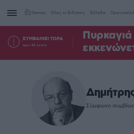
Games
Όλες οι Ειδήσεις
Ελλάδα
Πρωτοσέλι
Πυρκαγιά 
ΣΥΜΒΑΙΝΕΙ ΤΩΡΑ
εκκενώνετ
πριν 44 λεπτά
Δημήτρη
Σύμφωνο συμβίω