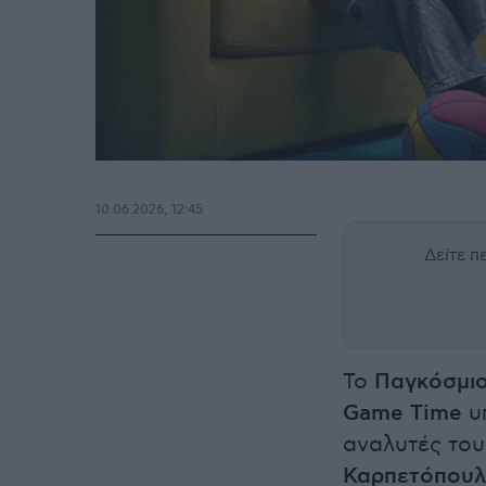
10.06.2026, 12:45
Δείτε 
Το
Παγκόσμιο
Game Time
υπ
αναλυτές του
Καρπετόπου