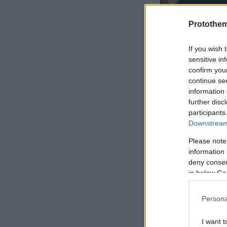
Protothe
If you wish 
sensitive in
confirm you
continue se
information 
further disc
participants
Downstream 
Please note
information 
deny consent
Αναλύει τα
6 
in below Go
παρουσιάζει 
Παγκοσμίων 
Persona
πάγκο.
I want t