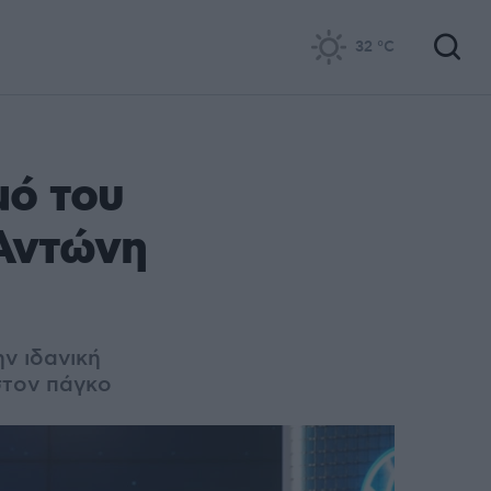
32
°C
μό του
Αντώνη
ν ιδανική
στον πάγκο