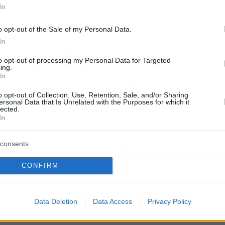
In
αγώνα που έχει χαραχτεί ανεξίτηλα στη μνήμη
o opt-out of the Sale of my Personal Data.
ι τον
Μαρτσέλο Λίπι
ως τον πιο χαρισματικό
In
 έχει γνωρίσει και τονίζει ότι ο
Γιώργος
to opt-out of processing my Personal Data for Targeted
ήταν ο ποδοσφαιριστής για τον οποίο άλλαξε
ing.
In
ον γνώρισε εκτός γηπέδων.
o opt-out of Collection, Use, Retention, Sale, and/or Sharing
ersonal Data that Is Unrelated with the Purposes for which it
την ομάδα που θα ήθελε να διοικήσει
lected.
In
 χιούμορ τη διάθεσή του για... ανατροπές στο
οσφαιρικό σκηνικό. Τέλος, αποδέχεται το
consents
ς
Χριστίνας Βραχάλη
και δοκιμάζει τις γνώσεις
αιχνίδι με αληθινές και…AI ποδοσφαιρικές
CONFIRM
Data Deletion
Data Access
Privacy Policy
επεισόδιο: