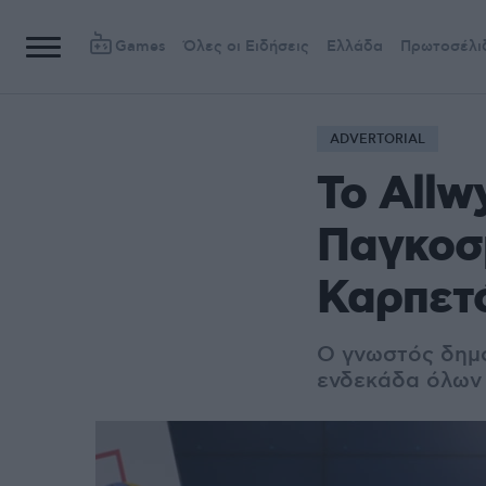
Games
Όλες οι Ειδήσεις
Ελλάδα
Πρωτοσέλι
ADVERTORIAL
Το Allw
Παγκοσ
Καρπετ
Ο γνωστός δημοσ
ενδεκάδα όλων