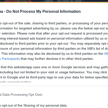
ma -
Do Not Process My Personal Information
to opt-out of the sale, sharing to third parties, or processing of your per
formation for targeted advertising by us, please use the below opt-out s
r selection. Please note that after your opt-out request is processed y
eing interest-based ads based on personal information utilized by us or
disclosed to third parties prior to your opt-out. You may separately opt-
losure of your personal information by third parties on the IAB’s list of
. This information may also be disclosed by us to third parties on the
IA
Participants
that may further disclose it to other third parties.
 that this website/app uses one or more Google services and may gath
including but not limited to your visit or usage behaviour. You may click 
 to Google and its third-party tags to use your data for below specifi
πρώτα παιχνίδια
της διοργάνωσης και
ogle consent section.
τη δική του «ιδανική ενδεκάδα» όλων των
Κυπέλλων με τον
Φραντς Μπεκενμπάουερ
στο
l Data Processing Opt Outs
o opt-out of the Sharing of my personal data.