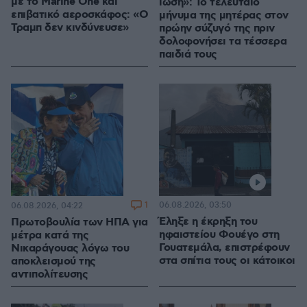
με το Marine One και
ίωση»: Το τελευταίο
επιβατικό αεροσκάφος: «Ο
μήνυμα της μητέρας στον
Τραμπ δεν κινδύνευσε»
πρώην σύζυγό της πριν
δολοφονήσει τα τέσσερα
παιδιά τους
1
06.08.2026, 03:50
06.08.2026, 04:22
Έληξε η έκρηξη του
Πρωτοβουλία των ΗΠΑ για
ηφαιστείου Φουέγο στη
μέτρα κατά της
Γουατεμάλα, επιστρέφουν
Νικαράγουας λόγω του
στα σπίτια τους οι κάτοικοι
αποκλεισμού της
αντιπολίτευσης