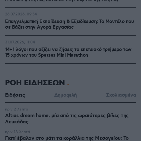
26.07.2026, 09:54
Επαγγελματική Εκπαίδευση & Εξειδίκευση: Το Mοντέλο που
σε Bάζει στην Aγορά Eργασίας
31.07.2026, 11:04
14+1 λόγοι που αξίζει να ζήσεις το επετειακό τριήμερο των
15 χρόνων του Spetses Mini Marathon
ΡΟΗ ΕΙΔΗΣΕΩΝ
Ειδήσεις
Δημοφιλή
Σχολιασμένα
πριν 2 λεπτά
Altius dream home, μία από τις ωραιότερες βίλες της
Λευκάδας
πριν 18 λεπτά
Γιατί έβαλαν στο μάτι τα κοράλλια της Μεσογείου: Το