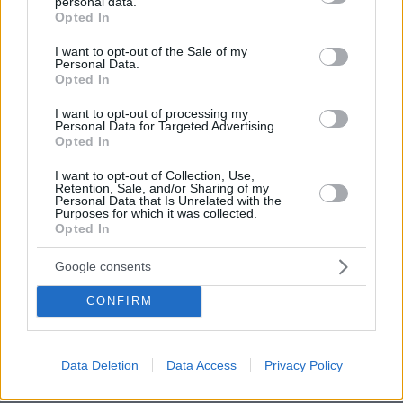
personal data.
grant or deny consent to Google and its third-party tags to
προκαλεί βρίζοντας γυναίκες, πέφτει
Opted In
use your data for below specified purposes in below Google
ξερός από γροθιά
consent section.
I want to opt-out of the Sale of my
56
05.08.2026, 21:28
Personal Data.
Opted In
Loaded
:
100.00%
I want to opt-out of processing my
Personal Data for Targeted Advertising.
Εν ψυχρώ δολοφονία ζευγαριού σε
Opted In
μπαρ στην Κολομβία: Η γυναίκα
προσπάθησε να προστατεύσει τον
I want to opt-out of Collection, Use,
άνδρα της, ήταν γονείς 6χρονου
Retention, Sale, and/or Sharing of my
Personal Data that Is Unrelated with the
κοριτσιού, δείτε βίντεο
Purposes for which it was collected.
Opted In
1
06.08.2026, 06:25
Google consents
Αμπντούλ Ελ Σαγέντ: Ο
CONFIRM
μουσουλμάνος γιατρός από το
Μίσιγκαν που κέρδισε το χρίσμα των
Δημοκρατικών, κόντρα στο ισχυρό
ισραηλινό λόμπι
Data Deletion
Data Access
Privacy Policy
186
05.08.2026, 19:24