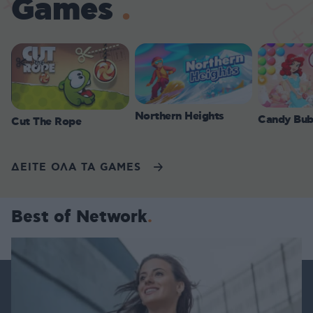
Games
Northern Heights
Candy Bub
Cut The Rope
ΔΕΙΤΕ ΟΛΑ ΤΑ GAMES
Best of Network