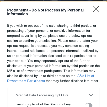
Protothema -
Do Not Process My Personal
Information
If you wish to opt-out of the sale, sharing to third parties, or
processing of your personal or sensitive information for
05.08.2026, 21:43
targeted advertising by us, please use the below opt-out
Σερ Ντέμης Χασάμπης: Ποιος είναι ο Έλληνας
section to confirm your selection. Please note that after your
νέος «εγκέφαλος» του τμήματος AI της Google
opt-out request is processed you may continue seeing
interest-based ads based on personal information utilized by
us or personal information disclosed to third parties prior to
Ζευγάρι Βρετανών με 3 παιδιά
your opt-out. You may separately opt-out of the further
πούλησαν τα πάντα για να
disclosure of your personal information by third parties on the
αγοράσουν σπίτι στην Αιγιάλεια,
IAB’s list of downstream participants. This information may
καταστράφηκε από την πυρκαγιά λίγο
also be disclosed by us to third parties on the
IAB’s List of
πριν μετακομίσουν, φωτογραφίες
Downstream Participants
that may further disclose it to other
third parties.
138
05.08.2026, 19:53
Please note that this website/app uses one or more Google
Personal Data Processing Opt Outs
services and may gather and store information including but
Δείτε βίντεο: Υποψήφιος
not limited to your visit or usage behaviour. You may click to
I want to opt-out of the Sharing of my
Δημοκρατικός σε παραλία της Χαβάης