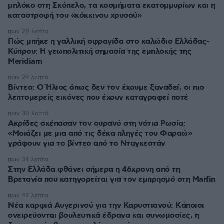
μπλόκο στη Σκόπελο, τα κοσμήματα εκατομμυρίων και η
καταστροφή του «κόκκινου χρυσού»
πριν 20 λεπτά
Πώς μπήκε η γαλλική σφραγίδα στο καλώδιο Ελλάδας-
Κύπρου: Η γεωπολιτική σημασία της εμπλοκής της
Meridiam
πριν 29 λεπτά
Βίντεο: Ο Ήλιος όπως δεν τον έχουμε ξαναδεί, οι πιο
λεπτομερείς εικόνες που έχουν καταγραφεί ποτέ
πριν 30 λεπτά
Ακρίδες σκέπασαν τον ουρανό στη νότια Ρωσία:
«Μοιάζει με μια από τις δέκα πληγές του Φαραώ»
γράφουν για το βίντεο από το Νταγκεστάν
πριν 34 λεπτά
Στην Ελλάδα φθάνει σήμερα η 46χρονη από τη
Βρετανία που κατηγορείται για τον εμπρησμό στη Marfin
πριν 42 λεπτά
Νέα καρφιά Αυγερινού για την Καρυστιανού: Kάποιοι
ονειρεύονται βουλευτικά έδρανα και συνωμοσίες, η