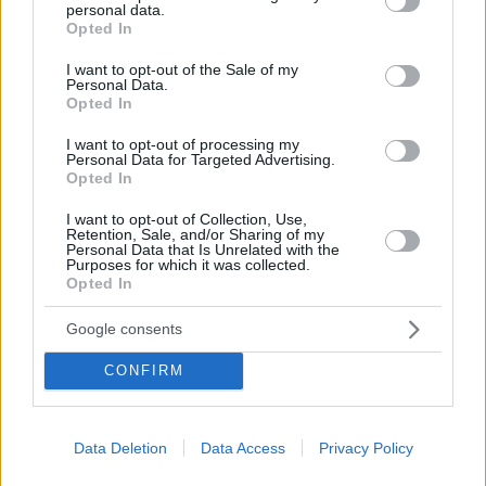
Ο Τζοβάνι Τρία διαβεβαίωσε ότι η Ιταλία θα πετύχει
personal data.
grant or deny consent to Google and its third-party tags to
τον στόχο για το έλλειμμα - «Δεν θα χρειαστούν
Opted In
use your data for below specified purposes in below Google
διορθωτικά μέτρα»
consent section.
I want to opt-out of the Sale of my
Personal Data.
Opted In
I want to opt-out of processing my
Personal Data for Targeted Advertising.
Opted In
I want to opt-out of Collection, Use,
Retention, Sale, and/or Sharing of my
Personal Data that Is Unrelated with the
Purposes for which it was collected.
Opted In
Google consents
CONFIRM
Data Deletion
Data Access
Privacy Policy