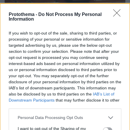
Protothema -
Do Not Process My Personal
Information
If you wish to opt-out of the sale, sharing to third parties, or
processing of your personal or sensitive information for
targeted advertising by us, please use the below opt-out
section to confirm your selection. Please note that after your
opt-out request is processed you may continue seeing
interest-based ads based on personal information utilized by
us or personal information disclosed to third parties prior to
your opt-out. You may separately opt-out of the further
disclosure of your personal information by third parties on the
IAB’s list of downstream participants. This information may
also be disclosed by us to third parties on the
IAB’s List of
Downstream Participants
that may further disclose it to other
third parties.
23.01.2019, 18:29
Νταβός: «Η Ρώμη θα πετύχει τον στόχο για το
Please note that this website/app uses one or more Google
Personal Data Processing Opt Outs
έλλειμμα» διαβεβαιώνει ο Ιταλός ΥΠΟΙΚ
services and may gather and store information including but
not limited to your visit or usage behaviour. You may click to
I want to opt-out of the Sharing of my