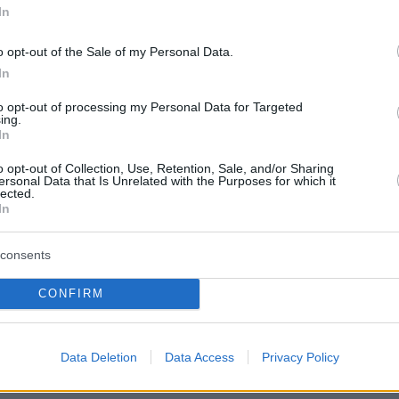
In
γός του Ισραήλ δεν ήταν παρών στην αίθουσ
o opt-out of the Sale of my Personal Data.
ου.
In
to opt-out of processing my Personal Data for Targeted
ην απόφασή τους να προχωρήσουν σε
ing.
In
 εισαγγελείς επικαλέστηκαν το καθαρό ποινικό
άρας Νετανιάχου, τη δημόσια ταπείνωση που
o opt-out of Collection, Use, Retention, Sale, and/or Sharing
ersonal Data that Is Unrelated with the Purposes for which it
οτέλεσμα αυτής της υπόθεσης και το χρονικό
lected.
In
 έχει μεσολαβήσει –σχεδόν εννέα χρόνια– απ
του αδικήματος.
consents
CONFIRM
πάλληλος που κατηγορήθηκε μαζί με τη Σάρα
ιμωρήθηκε επίσης με πρόστιμο 10.000 σέκελ.
Data Deletion
Data Access
Privacy Policy