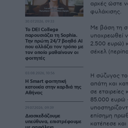
αρχές ώστε να
φυλάκισης.
30.07.2026, 09:33
Με βάση τη σ
Το DEI College
υποχρεωθεί ν
παρουσιάζει τη Sophia.
Την πρώτη 24/7 βοηθό AI
2.500 ευρώ) 
που αλλάζει τον τρόπο με
σέκελ (περίπο
τον οποίο μαθαίνουν οι
φοιτητές
03.08.2026, 10:56
Η σύζυγος το
Η Smart φοιτητική
απάτη και κα
κατοικία στην καρδιά της
σε εταιρείες
Αθήνας
85.000 ευρώ
υποστηρίζοντ
29.07.2026, 09:39
επίσημη πρωθ
Διασκεδάζουμε
υπεύθυνα, επιστρέφουμε
κατέπεσε και
με ασφάλεια