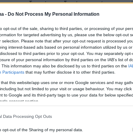
 της κακοδιαχείρισης δημόσιου χρήματος απ
ο για δικό της όφελος.
ma -
Do Not Process My Personal Information
ρα Νετανιάχου αντιμετώπισε με πλατύ
to opt-out of the sale, sharing to third parties, or processing of your per
formation for targeted advertising by us, please use the below opt-out s
 κάμερες και τους δημοσιογράφους που την
r selection. Please note that after your opt-out request is processed y
 δικαστήριο πριν να ξεκινήσει η διαδικασία.
eing interest-based ads based on personal information utilized by us or
disclosed to third parties prior to your opt-out. You may separately opt-
losure of your personal information by third parties on the IAB’s list of
τε τι παραδέχεστε;" την ρώτησε ο δικαστής κα
. This information may also be disclosed by us to third parties on the
IA
ησε λακωνικά "Μάλιστα".
Participants
that may further disclose it to other third parties.
 that this website/app uses one or more Google services and may gath
including but not limited to your visit or usage behaviour. You may click 
 YNet ανάρτησε τη φωτογραφία ενός
 to Google and its third-party tags to use your data for below specifi
ogle consent section.
που, όπως υποστηρίζει, της έστειλε κατά τη
 διαδικασίας ο σύζυγός της, ο
Μπενιαμίν
l Data Processing Opt Outs
 Το σημείωμα αυτό γράφει: "Θα το ξεπεράσουμ
ίσαι δυνατή".
o opt-out of the Sharing of my personal data.