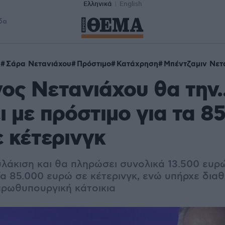
Ελληνικά
English
δα
λ
Σάρα Νετανιάχου
Πρόστιμο
Κατάχρηση
Μπέντζαμιν Νετ
ος Νετανιάχου θα την..
ι με πρόστιμο για τα 8
 κέτερινγκ
άκιση και θα πληρώσει συνολικά 13.500 ευρώ 
ία 85.000 ευρώ σε κέτερινγκ, ενώ υπήρχε δια
πρωθυπουργική κάτοικια