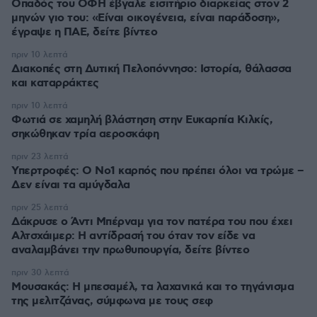
Οπαδός του ΟΦΗ έβγαλε εισιτήριο διαρκείας στον 2
μηνών γιο του: «Είναι οικογένεια, είναι παράδοση»,
έγραψε η ΠΑΕ, δείτε βίντεο
πριν 10 λεπτά
Διακοπές στη Δυτική Πελοπόννησο: Ιστορία, θάλασσα
και καταρράκτες
πριν 10 λεπτά
Φωτιά σε χαμηλή βλάστηση στην Ευκαρπία Κιλκίς,
σηκώθηκαν τρία αεροσκάφη
πριν 23 λεπτά
Υπερτροφές: Ο Νο1 καρπός που πρέπει όλοι να τρώμε –
Δεν είναι τα αμύγδαλα
πριν 25 λεπτά
Δάκρυσε ο Άντι Μπέρναμ για τον πατέρα του που έχει
Αλτσχάιμερ: Η αντίδρασή του όταν τον είδε να
αναλαμβάνει την πρωθυπουργία, δείτε βίντεο
πριν 30 λεπτά
Μουσακάς: Η μπεσαμέλ, τα λαχανικά και το τηγάνισμα
της μελιτζάνας, σύμφωνα με τους σεφ