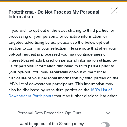
Βίντεο: Μεθυσμένη σκότωσε νύφη
λίγες ώρες μετά τον γάμο της και στο
Protothema -
Do Not Process My Personal
Information
τμήμα ζητούσε κλαίγοντας τον πατέρα
της
If you wish to opt-out of the sale, sharing to third parties, or
116
08.08.2026, 09:25
processing of your personal or sensitive information for
targeted advertising by us, please use the below opt-out
section to confirm your selection. Please note that after your
opt-out request is processed you may continue seeing
Καρέ-καρέ η ανάλυση του τροχαίου
interest-based ads based on personal information utilized by
στις Σέρρες με νεκρούς μητέρα και
γιο: Τι λέει πραγματογνώμονας στο
us or personal information disclosed to third parties prior to
protothema
your opt-out. You may separately opt-out of the further
disclosure of your personal information by third parties on the
205
08.08.2026, 08:36
IAB’s list of downstream participants. This information may
also be disclosed by us to third parties on the
IAB’s List of
Downstream Participants
that may further disclose it to other
third parties.
Please note that this website/app uses one or more Google
Personal Data Processing Opt Outs
services and may gather and store information including but
Games
not limited to your visit or usage behaviour. You may click to
I want to opt-out of the Sharing of my