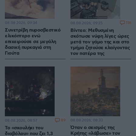
08.08.2026, 09:34
116
08.08.2026, 09:25
Συνετρίβη πυροσβεστικό
Βίντεο: Μεθυσμένη
ελικόπτερο ενώ
σκότωσε νύφη λίγες ώρες
επιχειρούσε σε μεγάλη
μετά τον γάμο της και στο
δασική πυρκαγιά στη
τμήμα ζητούσε κλαίγοντας
Γιούτα
τον πατέρα της
89
08.08.2026, 08:33
08.08.2026, 08:57
Όταν ο σεισμός της
Το «σκουλήκι του
Κρήτης «λάβωσε» τον
διαβόλου» που ζει 1,3