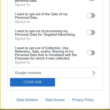
personal data.
grant or deny consent to Google and its third-party tags to
Opted In
use your data for below specified purposes in below Google
consent section.
I want to opt-out of the Sale of my
Personal Data.
Opted In
I want to opt-out of processing my
Northern Heights
Personal Data for Targeted Advertising.
Candy Bub
Cut The Rope
Opted In
I want to opt-out of Collection, Use,
Retention, Sale, and/or Sharing of my
ΔΕΙΤΕ ΟΛΑ ΤΑ GAMES
Personal Data that Is Unrelated with the
Purposes for which it was collected.
Opted In
Best of Network
Google consents
CONFIRM
Data Deletion
Data Access
Privacy Policy