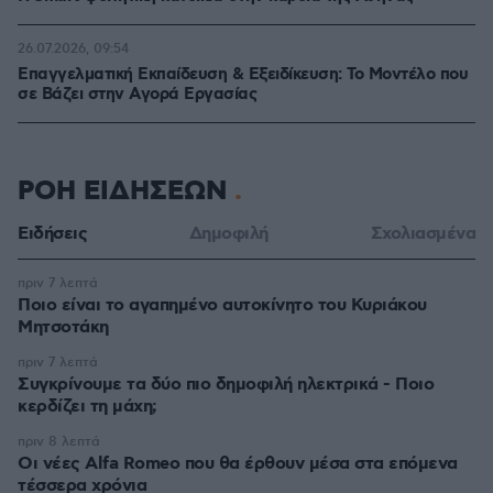
26.07.2026, 09:54
Επαγγελματική Εκπαίδευση & Εξειδίκευση: Το Mοντέλο που
σε Bάζει στην Aγορά Eργασίας
ΡΟΗ ΕΙΔΗΣΕΩΝ
Ειδήσεις
Δημοφιλή
Σχολιασμένα
πριν 7 λεπτά
Ποιο είναι το αγαπημένο αυτοκίνητο του Κυριάκου
Μητσοτάκη
πριν 7 λεπτά
Συγκρίνουμε τα δύο πιο δημοφιλή ηλεκτρικά - Ποιο
κερδίζει τη μάχη;
πριν 8 λεπτά
Οι νέες Alfa Romeo που θα έρθουν μέσα στα επόμενα
τέσσερα χρόνια