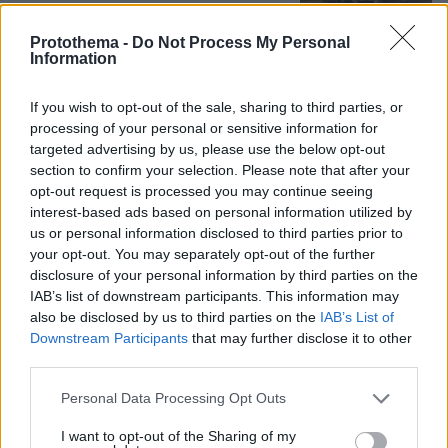
Protothema -
Do Not Process My Personal
Information
Η Ιουλία Καλλιμάνη θύμωσε με θεατή
If you wish to opt-out of the sale, sharing to third parties, or
που της πέταξε λουλούδια στην
Ηγουμενίτσα: Του τα επέστρεψε στο
processing of your personal or sensitive information for
κεφάλι και είπε «εσένα σ' αρέσει
targeted advertising by us, please use the below opt-out
αυτό...», δείτε βίντεο
section to confirm your selection. Please note that after your
opt-out request is processed you may continue seeing
99
07.08.2026, 06:39
interest-based ads based on personal information utilized by
us or personal information disclosed to third parties prior to
your opt-out. You may separately opt-out of the further
disclosure of your personal information by third parties on the
IAB’s list of downstream participants. This information may
Games
also be disclosed by us to third parties on the
IAB’s List of
Downstream Participants
that may further disclose it to other
third parties.
Please note that this website/app uses one or more Google
Personal Data Processing Opt Outs
services and may gather and store information including but
not limited to your visit or usage behaviour. You may click to
I want to opt-out of the Sharing of my