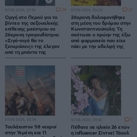
74
21
07.08.2026, 07:16
07.08.2026, 06:23
Οργή στο Περού για το
26χρονη δολοφονήθηκε
βίντεο της σεξουαλικής
στη μέση του δρόμου στην
επίθεσης μαέστρου σε
Κωνσταντινούπολη: Τη
26χρονη τραγουδίστρια:
σκότωσε ο πρώην της έξω
«Σιγά-σιγά θα το
από φαρμακείο που είχε
ξεπεράσεις» της έλεγαν
πάει με την αδελφή της
από τη μπάντα της
07.08.2026, 05:56
1
07.08.2026, 05:42
Τουλάχιστον 58 νεκροί
Πέθανε σε ηλικία 26 ετών
στην Υεμένη και 11
η influencer Σίντνεϊ Τάουλ