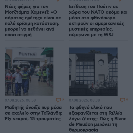
Νέες φήμες για τον
Επίθεση του Πούτιν σε
Μοτζτάμπα Χαμενεΐ: «Ο
χώρα του ΝΑΤΟ ακόμα και
αόρατος ηγέτης» είναι σε
μέσα στο φθινόπωρο
πολύ κρίσιμη κατάσταση,
εκτιμούν οι αμερικανικές
μπορεί να πεθάνει ανά
μυστικές υπηρεσίες,
πάσα στιγμή
σύμφωνα με τη WSJ
2
5
07.08.2026, 08:58
07.08.2026, 08:38
Μαθητής άνοιξε πυρ μέσα
Το φθηνό υλικό που
σε σχολείο στην Ταϊλάνδη:
εξαφανίζεται στη Γαλλία
Έξι νεκροί, 15 τραυματίες
λόγω ζέστης: Πώς η Blanc
de Meudon μειώνει τη
θερμοκρασία