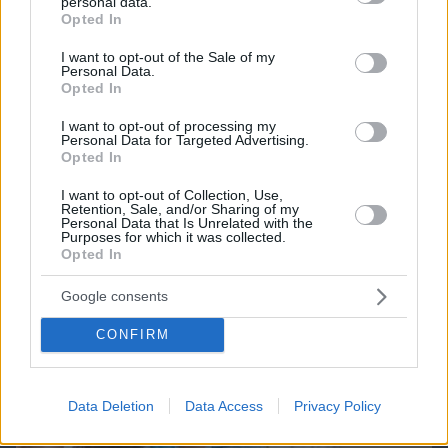
personal data.
grant or deny consent to Google and its third-party tags to
Opted In
use your data for below specified purposes in below Google
Northern Heights
Candy Bub
Cut The Rope
consent section.
I want to opt-out of the Sale of my
Personal Data.
Opted In
ΔΕΙΤΕ ΟΛΑ ΤΑ GAMES
I want to opt-out of processing my
Personal Data for Targeted Advertising.
Opted In
Best of Network
I want to opt-out of Collection, Use,
Retention, Sale, and/or Sharing of my
Personal Data that Is Unrelated with the
Purposes for which it was collected.
Opted In
Google consents
CONFIRM
Data Deletion
Data Access
Privacy Policy