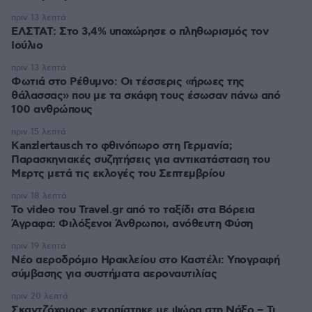
πριν 13 λεπτά
ΕΛΣΤΑΤ: Στο 3,4% υποχώρησε ο πληθωρισμός τον
Ιούλιο
πριν 13 λεπτά
Φωτιά στο Ρέθυμνο: Οι τέσσερις «ήρωες της
θάλασσας» που με τα σκάφη τους έσωσαν πάνω από
100 ανθρώπους
πριν 15 λεπτά
Kanzlertausch το φθινόπωρο στη Γερμανία;
Παρασκηνιακές συζητήσεις για αντικατάσταση του
Μερτς μετά τις εκλογές του Σεπτεμβρίου
πριν 18 λεπτά
To video του Travel.gr από το ταξίδι στα Βόρεια
Άγραφα: Φιλόξενοι Άνθρωποι, ανόθευτη Φύση
πριν 19 λεπτά
Νέο αεροδρόμιο Ηρακλείου στο Καστέλι: Υπογραφή
σύμβασης για συστήματα αεροναυτιλίας
πριν 20 λεπτά
Σκαντζόχοιρος εντοπίστηκε με ψώρα στη Νάξο – Τι