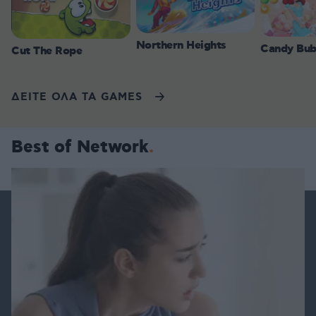
Northern Heights
Candy Bub
Cut The Rope
ΔΕΙΤΕ ΟΛΑ ΤΑ GAMES
Best of Network