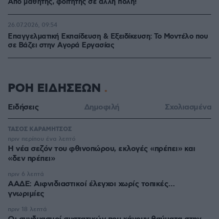
Από μαθητής, φοιτητής σε άλλη πόλη!
26.07.2026, 09:54
Επαγγελματική Εκπαίδευση & Εξειδίκευση: Το Mοντέλο που
σε Bάζει στην Aγορά Eργασίας
ΡΟΗ ΕΙΔΗΣΕΩΝ
Ειδήσεις
Δημοφιλή
Σχολιασμένα
ΤΑΣΟΣ ΚΑΡΑΜΗΤΣΟΣ
πριν περίπου ένα λεπτό
Η νέα σεζόν του φθινοπώρου, εκλογές «πρέπει» και
«δεν πρέπει»
πριν 6 λεπτά
ΑΑΔΕ: Αιφνιδιαστικοί έλεγχοι χωρίς τοπικές…
γνωριμίες
πριν 18 λεπτά