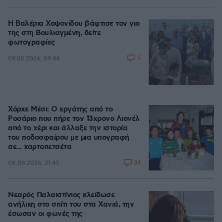
Η Βαλέρια Χοψονίδου βάφτισε τον γιο
της στη Βουλιαγμένη, δείτε
φωτογραφίες
5
09.08.2026, 09:44
Χόρχε Μέσι: Ο εργάτης από το
Ροσάριο που πήρε τον 13χρονο Λιονέλ
από το χέρι και άλλαξε την ιστορία
του ποδοσφαίρου με μια υπογραφή
σε... χαρτοπετσέτα
34
08.08.2026, 21:43
Νεαρός Παλαιστίνιος κλείδωσε
ανήλικη στο σπίτι του στα Χανιά, την
έσωσαν οι φωνές της