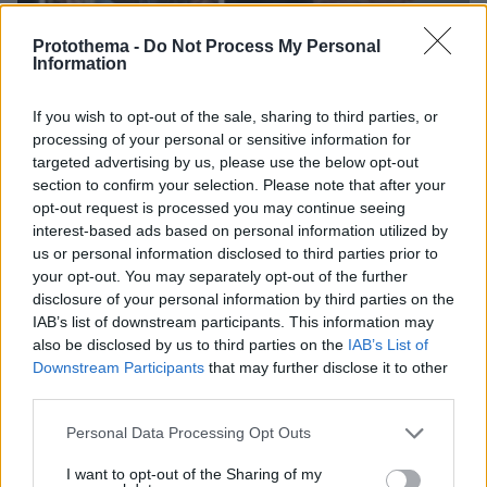
Protothema -
Do Not Process My Personal
Information
If you wish to opt-out of the sale, sharing to third parties, or
processing of your personal or sensitive information for
targeted advertising by us, please use the below opt-out
section to confirm your selection. Please note that after your
opt-out request is processed you may continue seeing
interest-based ads based on personal information utilized by
us or personal information disclosed to third parties prior to
your opt-out. You may separately opt-out of the further
09.08.2026, 08:33
disclosure of your personal information by third parties on the
Το σπίτι του τρόμου στο Άινταχο: Η νύχτα που
IAB’s list of downstream participants. This information may
τέσσερις φοιτητές δολοφονήθηκαν μέσα σε λίγα
also be disclosed by us to third parties on the
IAB’s List of
λεπτά
Downstream Participants
that may further disclose it to other
third parties.
Please note that this website/app uses one or more Google
Personal Data Processing Opt Outs
services and may gather and store information including but
not limited to your visit or usage behaviour. You may click to
I want to opt-out of the Sharing of my