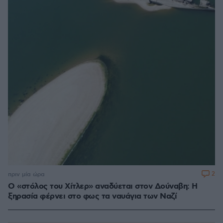
2
πριν μία ώρα
Ο «στόλος του Χίτλερ» αναδύεται στον Δούναβη: Η
ξηρασία φέρνει στο φως τα ναυάγια των Ναζί