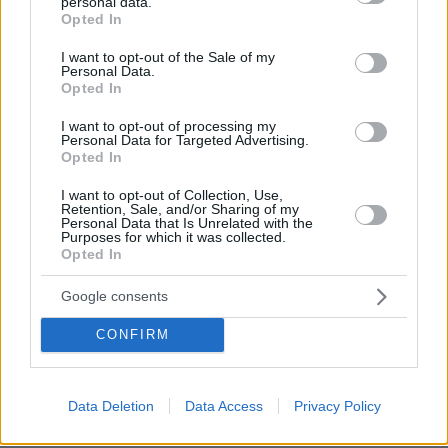
personal data.
grant or deny consent to Google and its third-party tags to
Opted In
use your data for below specified purposes in below Google
consent section.
I want to opt-out of the Sale of my
Personal Data.
Opted In
I want to opt-out of processing my
Personal Data for Targeted Advertising.
Opted In
I want to opt-out of Collection, Use,
Retention, Sale, and/or Sharing of my
Personal Data that Is Unrelated with the
Purposes for which it was collected.
Opted In
Google consents
CONFIRM
09.08.2026, 09:28
Χωρίς ναυαγοσώστη ήταν το beach bar στην Πάρο
Data Deletion
Data Access
Privacy Policy
όταν πνίγηκε ο 4χρονος, έρευνα για την άδεια της
πισίνας: Το χρονικό της τραγωδίας