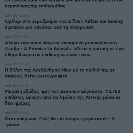
Οι συνδυασμοί συστατικών που κάνουν θαύματα στην
περιποίηση της επιδερμίδας
πριν 20 λεπτά
Θρίλερ στο αεροδρόμιο του Σίδνεϊ: Airbus και Boeing
έφτασαν μια «ανάσα» από τη σύγκρουση
πριν 23 λεπτά
Άλογα χορεύουν πάνω σε σπασμένα μπουκάλια στη
Λέσβο - A Promise to Animals: «Όταν η κριτική σε ένα
έθιμο θεωρείται επίθεση σε έναν τόπο»
πριν 25 λεπτά
Η βόλτα της Αλεξάνδρας Νίκα με τα παιδιά της με
σκάφος, δείτε φωτογραφίες
πριν 27 λεπτά
Μεγάλη έξοδος πριν τον Δεκαπενταύγουστο: 113.782
επιβάτες έφυγαν από τα λιμάνια της Αττικής μέσα σε
δύο ημέρες
πριν 29 λεπτά
Οστεοπόρωση: Πώς θα «χτίσουμε» γερά οστά – 5
τρόποι