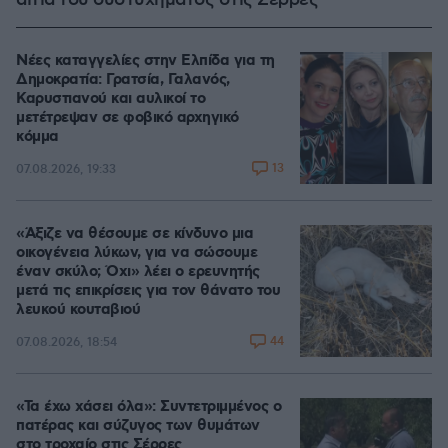
αίτια του δυστυχήματος στις Σέρρες
Νέες καταγγελίες στην Ελπίδα για τη
Δημοκρατία: Γρατσία, Γαλανός,
Καρυστιανού και αυλικοί το
μετέτρεψαν σε φοβικό αρχηγικό
κόμμα
13
07.08.2026, 19:33
«Άξιζε να θέσουμε σε κίνδυνο μια
οικογένεια λύκων, για να σώσουμε
έναν σκύλο; Όχι» λέει ο ερευνητής
μετά τις επικρίσεις για τον θάνατο του
λευκού κουταβιού
44
07.08.2026, 18:54
«Τα έχω χάσει όλα»: Συντετριμμένος ο
πατέρας και σύζυγος των θυμάτων
στο τροχαίο στις Σέρρες