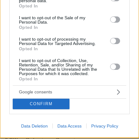
personal data.
grant or deny consent to Google and its third-party tags to
Opted In
* Υποχρεωτικά πεδία
use your data for below specified purposes in below Google
consent section.
I want to opt-out of the Sale of my
Personal Data.
Opted In
ΡΟΗ ΕΙΔΗΣΕΩΝ
I want to opt-out of processing my
Personal Data for Targeted Advertising.
Ειδήσεις
Δημοφιλή
Σχολιασμένα
Opted In
I want to opt-out of Collection, Use,
πριν 7 λεπτά
Retention, Sale, and/or Sharing of my
Είμαστε πιο ευτυχισμένοι όταν κάνουμε περισσότερο
Personal Data that Is Unrelated with the
σεξ; Ένας ειδικός εξηγεί αυτή την αμφίδρομη σχέση
Purposes for which it was collected.
Opted In
πριν 8 λεπτά
Σε δημοπρασία η μπάλα από το «χέρι του Θεού», το
Google consents
περίφημο γκολ του Μαραντόνα
CONFIRM
πριν 9 λεπτά
Kicker: «Μετά τον Καρέτσα η Ντόρτμουντ έχει στα
ραντάρ της και τον Κωνσταντέλια»
Data Deletion
Data Access
Privacy Policy
πριν 10 λεπτά
ΔΕΗ: Νέα συμφωνία για απόκτηση έργων ΑΠΕ άνω των