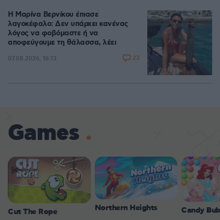
Η Μαρίνα Βερνίκου έπιασε
λαγοκέφαλο: Δεν υπάρχει κανένας
λόγος να φοβόμαστε ή να
αποφεύγουμε τη θάλασσα, λέει
23
07.08.2026, 18:13
Games
Northern Heights
Candy Bub
Cut The Rope