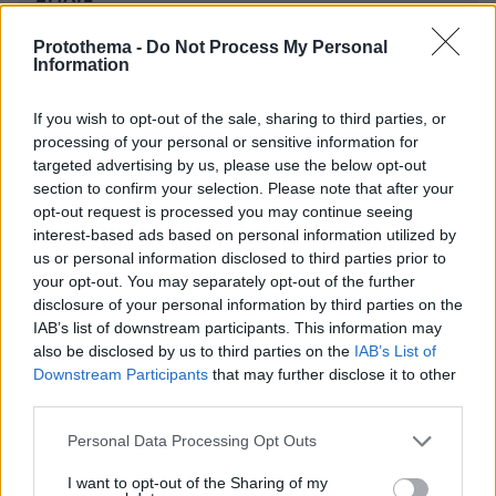
Protothema -
Do Not Process My Personal
Information
If you wish to opt-out of the sale, sharing to third parties, or
ΣΧΌΛΙΟ *
processing of your personal or sensitive information for
targeted advertising by us, please use the below opt-out
section to confirm your selection. Please note that after your
opt-out request is processed you may continue seeing
interest-based ads based on personal information utilized by
us or personal information disclosed to third parties prior to
your opt-out. You may separately opt-out of the further
disclosure of your personal information by third parties on the
IAB’s list of downstream participants. This information may
Απομένουν
2500
χαρακτήρες
also be disclosed by us to third parties on the
IAB’s List of
Downstream Participants
that may further disclose it to other
third parties.
Please note that this website/app uses one or more Google
Personal Data Processing Opt Outs
services and may gather and store information including but
not limited to your visit or usage behaviour. You may click to
I want to opt-out of the Sharing of my