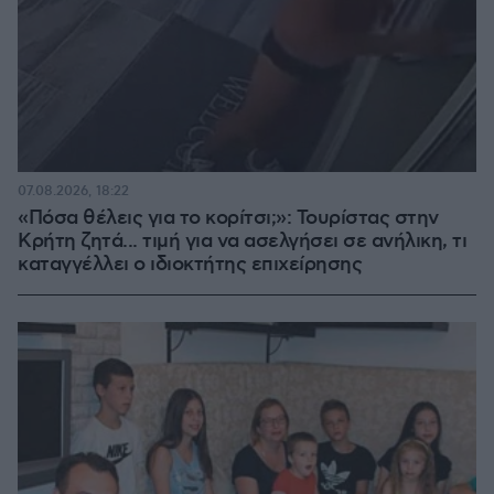
07.08.2026, 18:22
«Πόσα θέλεις για το κορίτσι;»: Τουρίστας στην
Κρήτη ζητά... τιμή για να ασελγήσει σε ανήλικη, τι
καταγγέλλει ο ιδιοκτήτης επιχείρησης