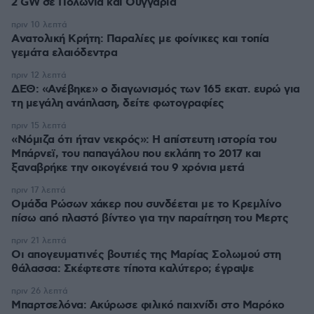
2 GW σε Πολωνία και Ουγγαρία
πριν 10 λεπτά
Aνατολική Κρήτη: Παραλίες με φοίνικες και τοπία
γεμάτα ελαιόδεντρα
πριν 12 λεπτά
ΔΕΘ: «Ανέβηκε» ο διαγωνισμός των 165 εκατ. ευρώ για
τη μεγάλη ανάπλαση, δείτε φωτογραφίες
πριν 15 λεπτά
«Νόμιζα ότι ήταν νεκρός»: Η απίστευτη ιστορία του
Μπάρνεϊ, του παπαγάλου που εκλάπη το 2017 και
ξαναβρήκε την οικογένειά του 9 χρόνια μετά
πριν 17 λεπτά
Ομάδα Ρώσων χάκερ που συνδέεται με το Κρεμλίνο
πίσω από πλαστό βίντεο για την παραίτηση του Μερτς
πριν 21 λεπτά
Οι απογευματινές βουτιές της Μαρίας Σολωμού στη
θάλασσα: Σκέφτεστε τίποτα καλύτερο; έγραψε
πριν 26 λεπτά
Μπαρτσελόνα: Ακύρωσε φιλικό παιχνίδι στο Μαρόκο