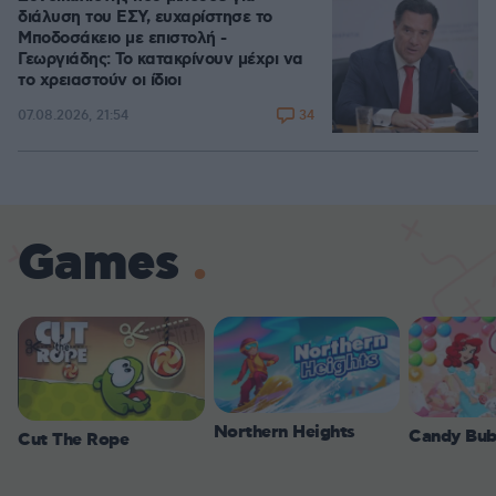
διάλυση του ΕΣΥ, ευχαρίστησε το
Μποδοσάκειο με επιστολή -
Γεωργιάδης: Το κατακρίνουν μέχρι να
το χρειαστούν οι ίδιοι
34
07.08.2026, 21:54
Games
Northern Heights
Candy Bub
Cut The Rope