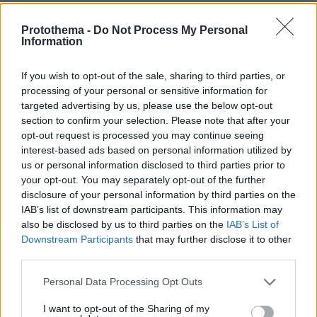
protothema.gr στο Google News
Ακολουθήστε το
και μάθετε πρώτοι όλες τις ειδήσεις
Protothema -
Do Not Process My Personal
Information
Ειδήσεις
Δείτε όλες τις τελευταίες
από την Ελλάδα
If you wish to opt-out of the sale, sharing to third parties, or
και τον Κόσμο, τη στιγμή που συμβαίνουν, στο
processing of your personal or sensitive information for
Protothema.gr
targeted advertising by us, please use the below opt-out
section to confirm your selection. Please note that after your
opt-out request is processed you may continue seeing
Thema Insights
interest-based ads based on personal information utilized by
us or personal information disclosed to third parties prior to
your opt-out. You may separately opt-out of the further
disclosure of your personal information by third parties on the
IAB’s list of downstream participants. This information may
also be disclosed by us to third parties on the
IAB’s List of
Downstream Participants
that may further disclose it to other
third parties.
Please note that this website/app uses one or more Google
Personal Data Processing Opt Outs
services and may gather and store information including but
not limited to your visit or usage behaviour. You may click to
I want to opt-out of the Sharing of my