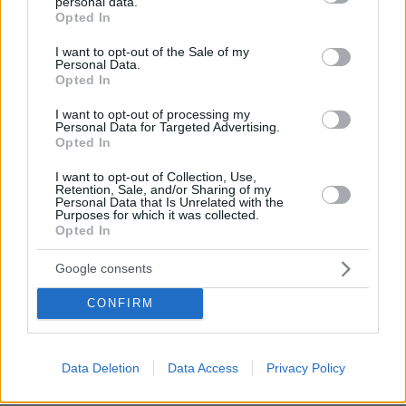
personal data.
grant or deny consent to Google and its third-party tags to
Opted In
use your data for below specified purposes in below Google
consent section.
I want to opt-out of the Sale of my
Personal Data.
Opted In
I want to opt-out of processing my
Personal Data for Targeted Advertising.
Opted In
I want to opt-out of Collection, Use,
Retention, Sale, and/or Sharing of my
27.07.2026, 06:00
Personal Data that Is Unrelated with the
Το μέλλον της τεχνολογίας
Purposes for which it was collected.
Opted In
03.08.2026, 10:56
Google consents
Η Smart φοιτητική κατοικία στην καρδιά της Αθήνας
CONFIRM
26.07.2026, 09:54
Επαγγελματική Εκπαίδευση & Εξειδίκευση: Το Mοντέλο που
σε Bάζει στην Aγορά Eργασίας
Data Deletion
Data Access
Privacy Policy