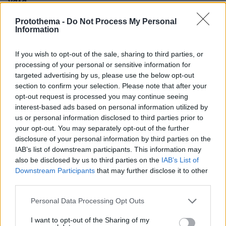
γάλα
πριν 17 λεπτά
Protothema -
Do Not Process My Personal
Είδατε αστερίες στη θάλασσα; Γιατί δεν πρέπει να τους
Information
ξεκολλήσετε
If you wish to opt-out of the sale, sharing to third parties, or
πριν 20 λεπτά
Η επόμενη μέρα του τουρισμού μετά τις πυρκαγιές στο
processing of your personal or sensitive information for
Ρέθυμνο , η εικόνα σε Πρέβελη και Άγιο Βασίλειο
targeted advertising by us, please use the below opt-out
section to confirm your selection. Please note that after your
πριν 20 λεπτά
opt-out request is processed you may continue seeing
Διακοπές και με νέο κόλπο οι κλέφτες αυτοκινήτων - Τι
interest-based ads based on personal information utilized by
κάνουν;
us or personal information disclosed to third parties prior to
πριν 27 λεπτά
your opt-out. You may separately opt-out of the further
«Έχουμε και Λέμε»: Τα μεγάλα μπερδέματα του έρωτα
disclosure of your personal information by third parties on the
IAB’s list of downstream participants. This information may
πριν 32 λεπτά
also be disclosed by us to third parties on the
IAB’s List of
Αθλητικές μεταδόσεις: Πού θα δείτε τα φιλικά ΑΕΚ,
Downstream Participants
that may further disclose it to other
Άρη και Κηφισιάς - Όλο το πρόγραμμα
third parties.
Please note that this website/app uses one or more Google
Personal Data Processing Opt Outs
ΔΕΙΤΕ ΟΛΕΣ ΤΙΣ ΕΙΔΗΣΕΙΣ
services and may gather and store information including but
not limited to your visit or usage behaviour. You may click to
I want to opt-out of the Sharing of my