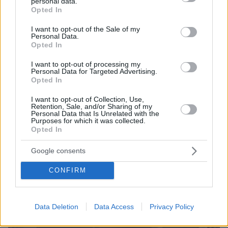
personal data.
grant or deny consent to Google and its third-party tags to
Opted In
use your data for below specified purposes in below Google
ΤΑ ΠΙΟ ΔΗΜΟΦΙΛΗ
consent section.
I want to opt-out of the Sale of my
Personal Data.
Opted In
I want to opt-out of processing my
Personal Data for Targeted Advertising.
Opted In
I want to opt-out of Collection, Use,
Retention, Sale, and/or Sharing of my
Personal Data that Is Unrelated with the
Purposes for which it was collected.
Opted In
Google consents
CONFIRM
Data Deletion
Data Access
Privacy Policy