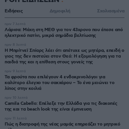
ΡΟΗ ΕΙΔΗΣΕΩΝ
Ειδήσεις
Δημοφιλή
Σχολιασμένα
πριν 7 λεπτά
Λάρισα: Μάχη στη ΜΕΘ για τον 43χρονο που έπεσε από
ηλεκτρικό πατίνι, μικρά σημάδια βελτίωσης
πριν 8 λεπτά
Η Μπρίτνεϊ Σπίαρς λέει ότι απέτυχε ως μητέρα, επειδή ο
γιος της δεν πιστεύει στον Θεό: Η εξομολόγηση για τα
παιδιά της και η επίθεση στους γονείς της
πριν 9 λεπτά
Τα φρούτα που επιλέγουν 4 ενδοκρινολόγοι για
καλύτερο έλεγχο του σακχάρου – Το ένα μειώνει το
λίπος στην κοιλιά
πριν 10 λεπτά
Camila Cabello: Επέλεξε την Ελλάδα για τις διακοπές
της και τα beach look της είναι έμπνευση
πριν 11 λεπτά
Πώς η διατροφή της νέας μαμάς επηρεάζει το μητρικό