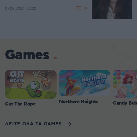
56
07.08.2026, 22:23
Games
Northern Heights
Candy Bub
Cut The Rope
ΔΕΙΤΕ ΟΛΑ ΤΑ GAMES