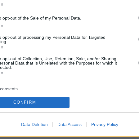
όχι και τόσο μακρινό μέλλον.
In
μείωσε ότι επιθυμεί να «διαχωρίσει» τις
o opt-out of the Sale of my Personal Data.
ου αφορούν τον Λίβανο από εκείνες που
In
ε το Ιράν και το άνοιγμα των Στενών του
to opt-out of processing my Personal Data for Targeted
ing.
In
o opt-out of Collection, Use, Retention, Sale, and/or Sharing
 like to separate the discussions on Lebanon from
ersonal Data that Is Unrelated with the Purposes for which it
lected.
an.
pic.twitter.com/5AINQiIoZ7
In
eport (@clashreport)
June 3, 2026
consents
CONFIRM
ι επιχειρήσεις μεγάλης κλίμακας έχουν
Data Deletion
Data Access
Privacy Policy
εί