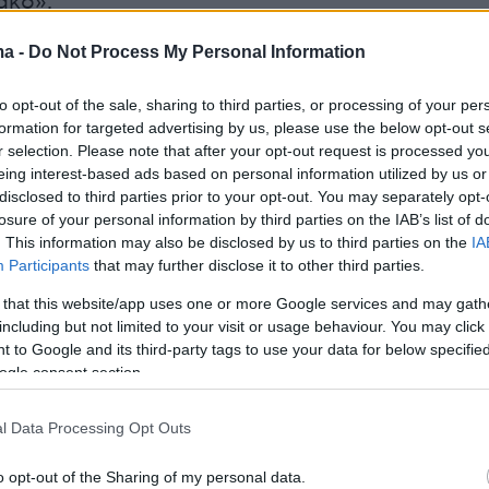
ακο».
ma -
Do Not Process My Personal Information
an:
to opt-out of the sale, sharing to third parties, or processing of your per
ion itself is going very well... It might not happen, 
formation for targeted advertising by us, please use the below opt-out s
ns, it might happen over the weekend.
r selection. Please note that after your opt-out request is processed y
r.com/ukx5OhvXAP
eing interest-based ads based on personal information utilized by us or
disclosed to third parties prior to your opt-out. You may separately opt-
losure of your personal information by third parties on the IAB’s list of
eport (@clashreport)
June 3, 2026
. This information may also be disclosed by us to third parties on the
IA
Participants
that may further disclose it to other third parties.
 that this website/app uses one or more Google services and may gath
including but not limited to your visit or usage behaviour. You may click 
 to Google and its third-party tags to use your data for below specifi
 πρόεδρος υποστήριξε ότι οι διαπραγματεύσε
ogle consent section.
αλά», ενώ αναφέρθηκε και στο ζήτημα του
ου ουρανίου, επαναλαμβάνοντας ότι «το θέλε
l Data Processing Opt Outs
ωμένες Πολιτείες «θα πάνε κάποια στιγμή να τ
o opt-out of the Sharing of my personal data.