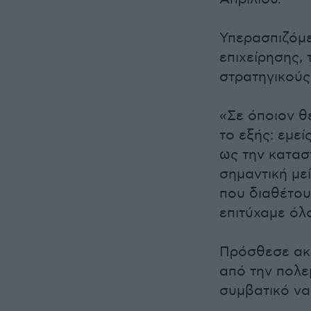
Υπερασπιζόμε
επιχείρησης,
στρατηγικούς
«Σε όποιον θ
το εξής: εμεί
ως την κατασ
σημαντική με
που διαθέτου
επιτύχαμε όλ
Πρόσθεσε ακό
από την πολε
συμβατικό να