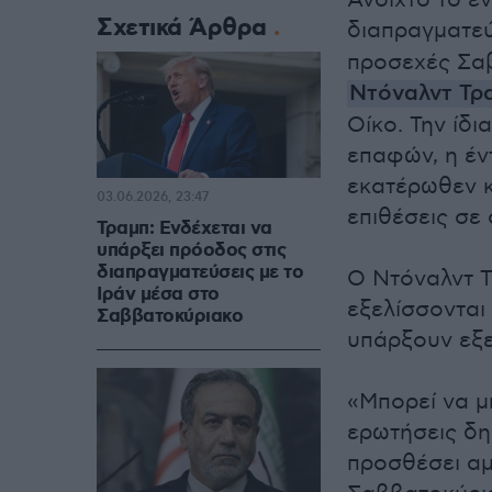
Ανοιχτό το ε
Σχετικά Άρθρα
διαπραγματε
προσεχές Σα
Ντόναλντ Τρ
Οίκο. Την ίδ
επαφών, η έν
εκατέρωθεν κ
03.06.2026, 23:47
επιθέσεις σε
Τραμπ: Ενδέχεται να
υπάρξει πρόοδος στις
διαπραγματεύσεις με το
Ο Ντόναλντ Τ
Ιράν μέσα στο
εξελίσσονται
Σαββατοκύριακο
υπάρξουν εξε
«Μπορεί να μ
ερωτήσεις δη
προσθέσει αμ