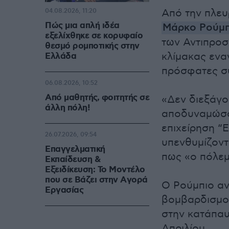
Από την πλευ
04.08.2026, 11:20
Πώς μια απλή ιδέα
Μάρκο Ρούμπ
εξελίχθηκε σε κορυφαίο
των Αντιπροσ
θεσμό ρομποτικής στην
κλίμακας ενα
Ελλάδα
πρόσφατες σ
06.08.2026, 10:52
Από μαθητής, φοιτητής σε
«Δεν διεξάγο
άλλη πόλη!
αποδυναμώσου
επιχείρηση “
26.07.2026, 09:54
υπενθυμίζοντ
Επαγγελματική
πως «ο πόλεμ
Εκπαίδευση &
Εξειδίκευση: Το Mοντέλο
που σε Bάζει στην Aγορά
Ο Ρούμπιο α
Eργασίας
βομβαρδισμού
στην κατάπαυ
Απριλίου.