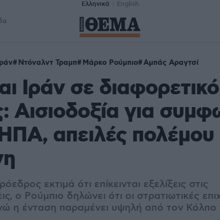
Ελληνικά
English
δα
Ιράν
Ντόναλντ Τραμπ
Μάρκο Ρούμπιο
Αμπάς Αραγτσί
αι Ιράν σε διαφορετικ
: Αισιοδοξία για συμφ
 ΗΠΑ, απειλές πολέμου
νη
όεδρος εκτιμά ότι επίκεινται εξελίξεις στις
ς, ο Ρούμπιο δηλώνει ότι οι στρατιωτικές επι
νώ η ένταση παραμένει υψηλή από τον Κόλπο