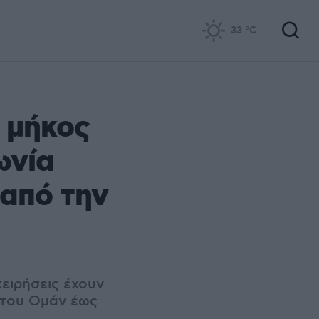
33
°C
ό μήκος
ωνία
 από την
χειρήσεις έχουν
 του Ομάν έως