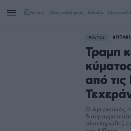
Games
Όλες οι Ειδήσεις
Ελλάδα
Πρωτοσέλι
ΗΠΑ
ΚΟΣΜΟΣ
Τραμπ κ
κύματος
από τις
Τεχερά
Ο Αμερικανός πρ
διαπραγματεύσει
ολοκληρωθεί, ε
τον Λίβανο