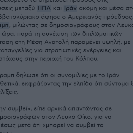
νδεχόμενο να σημειωθεί πρόοδος στις
ύσεις μεταξύ
ΗΠΑ
και
Ιράν
ακόμη και μέσα στ
ββατοκύριακο άφησε ο Αμερικανός πρόεδρος
αμπ
, μιλώντας σε δημοσιογράφους στον Λευκ
ια ώρα, παρά τη συνέχιση των διπλωματικών
ταση στη Μέση Ανατολή παραμένει υψηλή, με
αταγγελίες για στρατιωτικές ενέργειες και
 στόχους στην περιοχή του Κόλπου.
ραμπ δήλωσε ότι οι συνομιλίες με το Ιράν
 θετικά, εκφράζοντας την ελπίδα ότι σύντομα 
λίξεις.
ην συμβεί», είπε αρχικά απαντώντας σε
μοσιογράφων στον Λευκό Οίκο, για να
έσως μετά ότι «μπορεί να συμβεί το