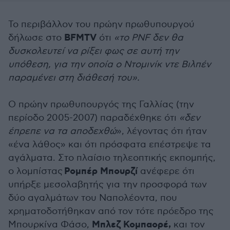
Το περιβάλλον του πρώην πρωθυπουργού
BFMTV
δήλωσε στο
ότι
«το PNF δεν θα
δυσκολευτεί να ρίξει φως σε αυτή την
υπόθεση, για την οποία ο Ντομινίκ ντε Βιλπέν
παραμένει στη διάθεσή του».
Ο πρώην πρωθυπουργός της Γαλλίας (την
περίοδο 2005-2007) παραδέχθηκε ότι
«δεν
έπρεπε να τα αποδεχθώ
», λέγοντας ότι ήταν
«ένα λάθος» και ότι πρόσφατα επέστρεψε τα
αγάλματα. Στο πλαίσιο τηλεοπτικής εκπομπής,
Ρομπέρ Μπουρζί
ο λομπίστας
ανέφερε ότι
υπήρξε μεσολαβητής για την προσφορά των
δύο αγαλμάτων του Ναπολέοντα, που
χρηματοδοτήθηκαν από τον τότε πρόεδρο της
Μπλεζ Κομπαορέ,
Μπουρκίνα Φάσο,
και τον