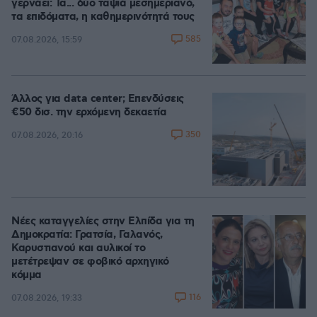
γερνάει: Τα... δύο ταψιά μεσημεριανό,
τα επιδόματα, η καθημερινότητά τους
585
07.08.2026, 15:59
Άλλος για data center; Επενδύσεις
€50 δισ. την ερχόμενη δεκαετία
350
07.08.2026, 20:16
Νέες καταγγελίες στην Ελπίδα για τη
Δημοκρατία: Γρατσία, Γαλανός,
Καρυστιανού και αυλικοί το
μετέτρεψαν σε φοβικό αρχηγικό
κόμμα
116
07.08.2026, 19:33