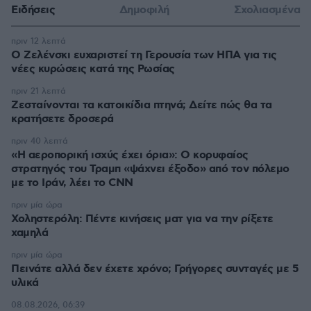
Ειδήσεις
Δημοφιλή
Σχολιασμένα
πριν 12 λεπτά
Ο Ζελένσκι ευχαριστεί τη Γερουσία των ΗΠΑ για τις
νέες κυρώσεις κατά της Ρωσίας
πριν 21 λεπτά
Ζεσταίνονται τα κατοικίδια πτηνά; Δείτε πώς θα τα
κρατήσετε δροσερά
πριν 40 λεπτά
«Η αεροπορική ισχύς έχει όρια»: Ο κορυφαίος
στρατηγός του Τραμπ «ψάχνει έξοδο» από τον πόλεμο
με το Ιράν, λέει το CNN
πριν μία ώρα
Χοληστερόλη: Πέντε κινήσεις ματ για να την ρίξετε
χαμηλά
πριν μία ώρα
Πεινάτε αλλά δεν έχετε χρόνο; Γρήγορες συνταγές με 5
υλικά
08.08.2026, 06:39