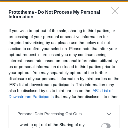
Πολύ υψηλός κίνδυνος πυρκαγιάς σήμερα σε Κρήτη και
Βόρειο Αιγαίο, ποιες περιοχές είναι στο «πορτοκαλί»
Protothema -
Do Not Process My Personal
Information
08.08.2026, 06:02
Στήριξη Τραμπ στον νέο πρόεδρο της Κολομβίας με
«βοήθεια» 1 δισ. δολαρίων για την ασφάλεια
If you wish to opt-out of the sale, sharing to third parties, or
processing of your personal or sensitive information for
08.08.2026, 06:00
targeted advertising by us, please use the below opt-out
Το μενού της ημέρας - Τι τρώμε σήμερα Σάββατο
section to confirm your selection. Please note that after your
(8/8/2026)
opt-out request is processed you may continue seeing
08.08.2026, 05:33
interest-based ads based on personal information utilized by
Στο χαμηλότερο επίπεδο της δεκαετίας η αποψίλωση
us or personal information disclosed to third parties prior to
στον Αμαζόνιο, μειώθηκε κατά 37% σε έναν χρόνο
your opt-out. You may separately opt-out of the further
disclosure of your personal information by third parties on the
08.08.2026, 05:03
IAB’s list of downstream participants. This information may
Τρόμος για τουρίστες στη Μποτσουάνα: Ιπποπόταμος
also be disclosed by us to third parties on the
IAB’s List of
καταδιώκει το σκάφος τους, δείτε βίντεο
Downstream Participants
that may further disclose it to other
third parties.
ΔΕΙΤΕ ΟΛΕΣ ΤΙΣ ΕΙΔΗΣΕΙΣ
Please note that this website/app uses one or more Google
Personal Data Processing Opt Outs
services and may gather and store information including but
not limited to your visit or usage behaviour. You may click to
I want to opt-out of the Sharing of my