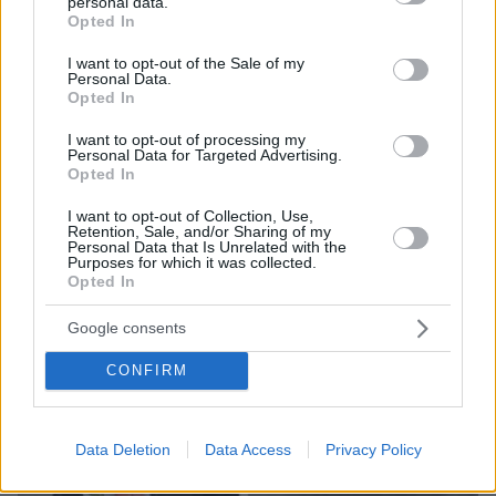
personal data.
grant or deny consent to Google and its third-party tags to
ΤΑ ΠΙΟ ΔΗΜΟΦΙΛΗ
Opted In
use your data for below specified purposes in below Google
consent section.
I want to opt-out of the Sale of my
Personal Data.
Opted In
I want to opt-out of processing my
Personal Data for Targeted Advertising.
Opted In
I want to opt-out of Collection, Use,
Retention, Sale, and/or Sharing of my
Personal Data that Is Unrelated with the
Purposes for which it was collected.
Opted In
Google consents
CONFIRM
Data Deletion
Data Access
Privacy Policy