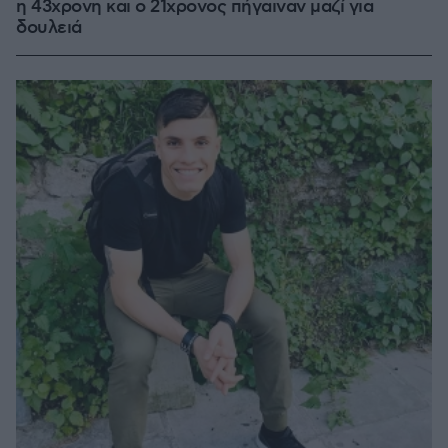
η 43χρονη και ο 21χρονος πήγαιναν μαζί για
δουλειά