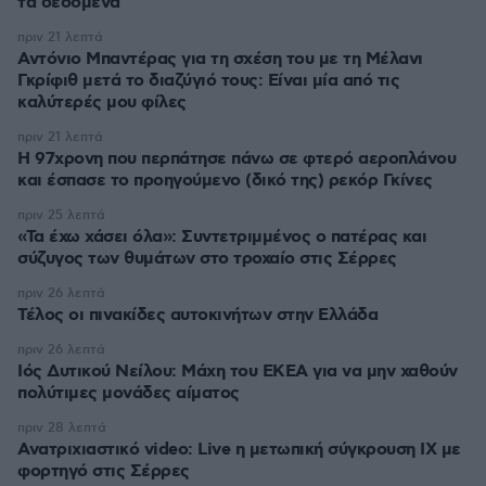
τα δεδομένα
πριν 21 λεπτά
Αντόνιο Μπαντέρας για τη σχέση του με τη Μέλανι
Γκρίφιθ μετά το διαζύγιό τους: Είναι μία από τις
καλύτερές μου φίλες
πριν 21 λεπτά
Η 97χρονη που περπάτησε πάνω σε φτερό αεροπλάνου
και έσπασε το προηγούμενο (δικό της) ρεκόρ Γκίνες
πριν 25 λεπτά
«Τα έχω χάσει όλα»: Συντετριμμένος ο πατέρας και
σύζυγος των θυμάτων στο τροχαίο στις Σέρρες
πριν 26 λεπτά
Τέλος οι πινακίδες αυτοκινήτων στην Ελλάδα
πριν 26 λεπτά
Ιός Δυτικού Νείλου: Μάχη του ΕΚΕΑ για να μην χαθούν
πολύτιμες μονάδες αίματος
πριν 28 λεπτά
Ανατριχιαστικό video: Live η μετωπική σύγκρουση ΙΧ με
φορτηγό στις Σέρρες