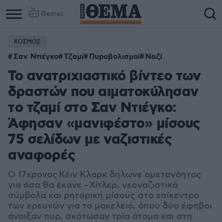
Games
ΚΟΣΜΟΣ
Σαν Ντιέγκο
Τζαμί
Πυροβολισμοί
Ναζί
Το ανατριχιαστικό βίντεο των
δραστών που αιματοκύλησαν
το τζαμί στο Σαν Ντιέγκο:
Άφησαν «μανιφέστο» μίσους
75 σελίδων με ναζιστικές
αναφορές
Ο 17χρονος Κέιν Κλαρκ δήλωνε αμετανόητος
για όσα θα έκανε - Χίτλερ, νεοναζιστικά
σύμβολα και ρητορική μίσους στο επίκεντρο
των ερευνών για το μακελειό, όπου δύο έφηβοι
άνοιξαν πυρ, σκότωσαν τρία άτομα και στη