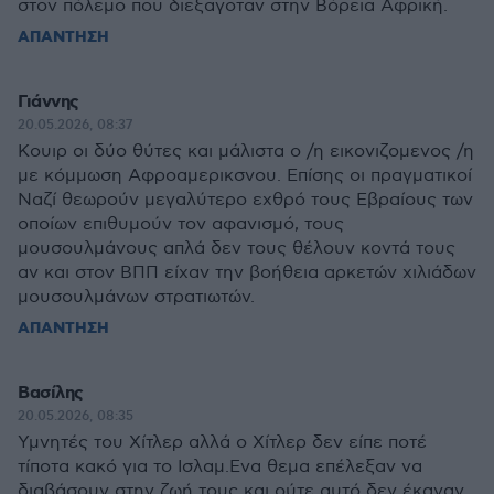
στον πόλεμο που διεξαγοταν στην Βόρεια Αφρική.
ΑΠΑΝΤΗΣΗ
Γιάννης
20.05.2026, 08:37
Κουιρ οι δύο θύτες και μάλιστα ο /η εικονιζομενος /η
με κόμμωση Αφροαμερικσνου. Επίσης οι πραγματικοί
Ναζί θεωρούν μεγαλύτερο εχθρό τους Εβραίους των
οποίων επιθυμούν τον αφανισμό, τους
μουσουλμάνους απλά δεν τους θέλουν κοντά τους
αν και στον ΒΠΠ είχαν την βοήθεια αρκετών χιλιάδων
μουσουλμάνων στρατιωτών.
ΑΠΑΝΤΗΣΗ
Βασίλης
20.05.2026, 08:35
Υμνητές του Χίτλερ αλλά ο Χίτλερ δεν είπε ποτέ
τίποτα κακό για το Ισλαμ.Ενα θεμα επέλεξαν να
διαβάσουν στην ζωή τους και ούτε αυτό δεν έκαναν