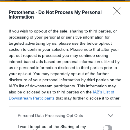
Protothema -
Do Not Process My Personal
Information
If you wish to opt-out of the sale, sharing to third parties, or
processing of your personal or sensitive information for
targeted advertising by us, please use the below opt-out
section to confirm your selection. Please note that after your
opt-out request is processed you may continue seeing
19.05.2026, 07:27
interest-based ads based on personal information utilized by
Αυτός είναι ο 17χρονος που αιματοκύλησε το τζαμί στο Σαν
Ντιέγκο: Ανάμεσα στα θύματα ήρωας φύλακας, πατέρας 8
us or personal information disclosed to third parties prior to
παιδιών
your opt-out. You may separately opt-out of the further
disclosure of your personal information by third parties on the
IAB’s list of downstream participants. This information may
Thema Insights
also be disclosed by us to third parties on the
IAB’s List of
Downstream Participants
that may further disclose it to other
third parties.
Please note that this website/app uses one or more Google
Personal Data Processing Opt Outs
services and may gather and store information including but
not limited to your visit or usage behaviour. You may click to
I want to opt-out of the Sharing of my