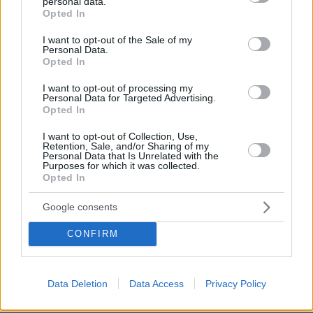
personal data.
grant or deny consent to Google and its third-party tags to
Opted In
use your data for below specified purposes in below Google
consent section.
I want to opt-out of the Sale of my
Personal Data.
Opted In
I want to opt-out of processing my
Personal Data for Targeted Advertising.
Opted In
I want to opt-out of Collection, Use,
Retention, Sale, and/or Sharing of my
Personal Data that Is Unrelated with the
Purposes for which it was collected.
Opted In
Google consents
27.07.2026, 06:00
CONFIRM
Το μέλλον της τεχνολογίας
03.08.2026, 10:56
Data Deletion
Data Access
Privacy Policy
Η Smart φοιτητική κατοικία στην καρδιά της Αθήνας