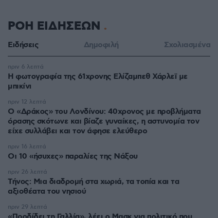
ΡΟΗ ΕΙΔΗΣΕΩΝ
Ειδήσεις
Δημοφιλή
Σχολιασμένα
πριν 6 λεπτά
Η φωτογραφία της 61χρονης Ελίζαμπεθ Χάρλεϊ με
μπικίνι
πριν 12 λεπτά
Ο «Δράκος» του Λονδίνου: 40χρονος με προβλήματα
όρασης σκότωνε και βίαζε γυναίκες, η αστυνομία τον
είχε συλλάβει και τον άφησε ελεύθερο
πριν 16 λεπτά
Οι 10 «ήσυχες» παραλίες της Νάξου
πριν 26 λεπτά
Τήνος: Μια διαδρομή στα χωριά, τα τοπία και τα
αξιοθέατα του νησιού
πριν 29 λεπτά
«Προδίδει τη Γαλλία», λέει ο Μασκ για πολιτικό που