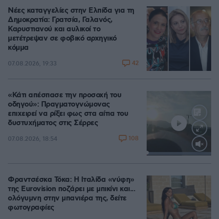
Νέες καταγγελίες στην Ελπίδα για τη
Δημοκρατία: Γρατσία, Γαλανός,
Καρυστιανού και αυλικοί το
μετέτρεψαν σε φοβικό αρχηγικό
κόμμα
42
07.08.2026, 19:33
«Κάτι απέσπασε την προσοχή του
οδηγού»: Πραγματογνώμονας
επιχειρεί να ρίξει φως στα αίτια του
δυστυχήματος στις Σέρρες
108
07.08.2026, 18:54
Loaded
:
100.00%
Φραντσέσκα Τόκα: Η Ιταλίδα «νύφη»
της Eurovision ποζάρει με μπικίνι και...
ολόγυμνη στην μπανιέρα της, δείτε
φωτογραφίες