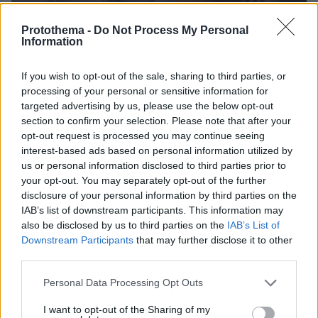
Protothema -
Do Not Process My Personal
Information
If you wish to opt-out of the sale, sharing to third parties, or
processing of your personal or sensitive information for
targeted advertising by us, please use the below opt-out
07.08.2026, 18:22
section to confirm your selection. Please note that after your
«Πόσα θέλεις για το κορίτσι;»: Τουρίστας στην
opt-out request is processed you may continue seeing
Κρήτη ζητά... τιμή για να ασελγήσει σε ανήλικη, τι
interest-based ads based on personal information utilized by
καταγγέλλει ο ιδιοκτήτης επιχείρησης
us or personal information disclosed to third parties prior to
your opt-out. You may separately opt-out of the further
disclosure of your personal information by third parties on the
IAB’s list of downstream participants. This information may
also be disclosed by us to third parties on the
IAB’s List of
Downstream Participants
that may further disclose it to other
third parties.
Please note that this website/app uses one or more Google
Personal Data Processing Opt Outs
services and may gather and store information including but
not limited to your visit or usage behaviour. You may click to
I want to opt-out of the Sharing of my