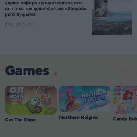
γύρισε σοβαρά τραυματισμένος στο
σπίτι που τον φρόντιζαν μία εβδομάδα
μετά τη φωτιά
07.08.2026, 21:57
Games
Northern Heights
Candy Bub
Cut The Rope