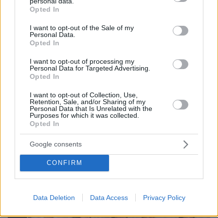
personal data.
grant or deny consent to Google and its third-party tags to
Opted In
use your data for below specified purposes in below Google
consent section.
I want to opt-out of the Sale of my
Personal Data.
Opted In
I want to opt-out of processing my
Personal Data for Targeted Advertising.
Opted In
I want to opt-out of Collection, Use,
Retention, Sale, and/or Sharing of my
Personal Data that Is Unrelated with the
Purposes for which it was collected.
Opted In
07.08.2026, 20:16
Άλλος για data center; Επενδύσεις €50 δισ. την
Google consents
ερχόμενη δεκαετία
CONFIRM
Data Deletion
Data Access
Privacy Policy