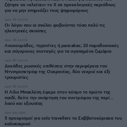
ζήτησε να «κλείνει» το X σε προεκλογικές περιόδους
για να μην επηρεάζει τους ψηφοφόρους
πριν 36 λεπτά
Οι λόγοι που οι σκύλοι φοβούνται τόσο πολύ τις
ηλεκτρικές σκούπες
πριν 36 λεπτά
Λουκουμάδες, τηγανίτες ή pancakes; 23 παραδοσιακές
και σύγχρονες συνταγές για τα αγαπημένα ζυμάρια
πριν 40 λεπτά
Δεκάδες ρωσικές επιθέσεις στην περιφέρεια του
Ντνιπροπετρόφ της Ουκρανίας, δύο νεκροί και έξι
τραυματίες
πριν 43 λεπτά
Η Λίλα Μπακλέση έφερε στον κόσμο το πρώτο της
παιδί, δείτε την ανάρτηση του συντρόφου της περί...
λαού και εξουσίας
πριν μία ώρα
5 προορισμοί για solo travellers τα Σαββατοκύριακα του
καλοκαιριού