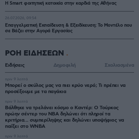
Η Smart φοιτητική κατοικία στην καρδιά της Αθήνας
26.07.2026, 09:54
Επαγγελματική Εκπαίδευση & Εξειδίκευση: Το Mοντέλο που
σε Bάζει στην Aγορά Eργασίας
ΡΟΗ ΕΙΔΗΣΕΩΝ
Ειδήσεις
Δημοφιλή
Σχολιασμένα
πριν 9 λεπτά
Μπορεί ο σκύλος μας να πιει κρύο νερό; Τι πρέπει να
προσέξουμε με τα παγάκια
πριν 9 λεπτά
Βάλθηκε να τρελάνει κόσμο ο Καντέρ: Ο Τούρκος
πρώην σέντερ του NBA δηλώνει ότι πληροί τα
κριτήρια... συμπερίληψης και δηλώνει υποψήφιος να
παίξει στο WNBA
πριν 9 λεπτά