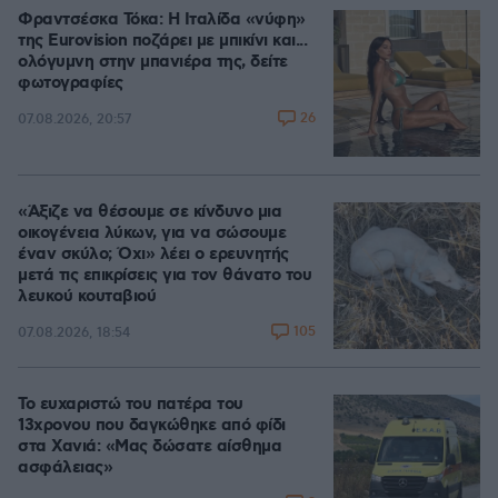
Φραντσέσκα Τόκα: Η Ιταλίδα «νύφη»
της Eurovision ποζάρει με μπικίνι και...
ολόγυμνη στην μπανιέρα της, δείτε
φωτογραφίες
26
07.08.2026, 20:57
«Άξιζε να θέσουμε σε κίνδυνο μια
οικογένεια λύκων, για να σώσουμε
έναν σκύλο; Όχι» λέει ο ερευνητής
μετά τις επικρίσεις για τον θάνατο του
λευκού κουταβιού
105
07.08.2026, 18:54
Το ευχαριστώ του πατέρα του
13χρονου που δαγκώθηκε από φίδι
στα Χανιά: «Μας δώσατε αίσθημα
ασφάλειας»