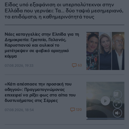
Είδος υπό εξαφάνιση οι υπερπολύτεκνοι στην
Ελλάδα που γερνάει: Τα... δύο ταψιά μεσημεριανό,
τα επιδόματα, η καθημερινότητά τους
Νέες καταγγελίες στην Ελπίδα για τη
Δημοκρατία: Γρατσία, Γαλανός,
Καρυστιανού και αυλικοί το
μετέτρεψαν σε φοβικό αρχηγικό
κόμμα
63
07.08.2026, 19:33
«Κάτι απέσπασε την προσοχή του
οδηγού»: Πραγματογνώμονας
επιχειρεί να ρίξει φως στα αίτια του
δυστυχήματος στις Σέρρες
120
07.08.2026, 18:54
Loaded
:
100.00%