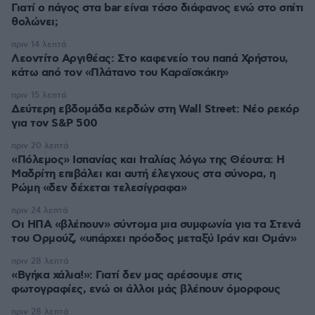
Γιατί ο πάγος στα bar είναι τόσο διάφανος ενώ στο σπίτι
θολώνει;
πριν 14 λεπτά
Λεοντίτο Αργιθέας: Στο καφενείο του παπά Χρήστου,
κάτω από τον «Πλάτανο του Καραϊσκάκη»
πριν 15 λεπτά
Δεύτερη εβδομάδα κερδών στη Wall Street: Νέο ρεκόρ
για τον S&P 500
πριν 20 λεπτά
«Πόλεμος» Ισπανίας και Ιταλίας λόγω της Θέουτα: Η
Μαδρίτη επιβάλει και αυτή έλεγχους στα σύνορα, η
Ρώμη «δεν δέχεται τελεσίγραφα»
πριν 24 λεπτά
Οι ΗΠΑ «βλέπουν» σύντομα μια συμφωνία για τα Στενά
του Ορμούζ, «υπάρχει πρόοδος μεταξύ Ιράν και Ομάν»
πριν 28 λεπτά
«Βγήκα χάλια!»: Γιατί δεν μας αρέσουμε στις
φωτογραφίες, ενώ οι άλλοι μάς βλέπουν όμορφους
πριν 28 λεπτά