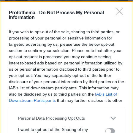
Protothema -
Do Not Process My Personal
Information
If you wish to opt-out of the sale, sharing to third parties, or
processing of your personal or sensitive information for
targeted advertising by us, please use the below opt-out
protothema.gr στο Google News
Ακολουθήστε το
section to confirm your selection. Please note that after your
opt-out request is processed you may continue seeing
και μάθετε πρώτοι όλες τις ειδήσεις
interest-based ads based on personal information utilized by
us or personal information disclosed to third parties prior to
Ειδήσεις
Δείτε όλες τις τελευταίες
από την Ελλάδα
your opt-out. You may separately opt-out of the further
και τον Κόσμο, τη στιγμή που συμβαίνουν, στο
disclosure of your personal information by third parties on the
Protothema.gr
IAB’s list of downstream participants. This information may
also be disclosed by us to third parties on the
IAB’s List of
Downstream Participants
that may further disclose it to other
Thema Insights
third parties.
Please note that this website/app uses one or more Google
Personal Data Processing Opt Outs
services and may gather and store information including but
not limited to your visit or usage behaviour. You may click to
I want to opt-out of the Sharing of my