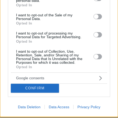
personal data.
grant or deny consent to Google and its third-party tags to
Opted In
use your data for below specified purposes in below Google
consent section.
I want to opt-out of the Sale of my
Personal Data.
Opted In
I want to opt-out of processing my
Personal Data for Targeted Advertising.
Opted In
I want to opt-out of Collection, Use,
Retention, Sale, and/or Sharing of my
Personal Data that Is Unrelated with the
Purposes for which it was collected.
Opted In
Google consents
CONFIRM
27.07.2026, 06:00
Το μέλλον της τεχνολογίας
Data Deletion
Data Access
Privacy Policy
03.08.2026, 10:56