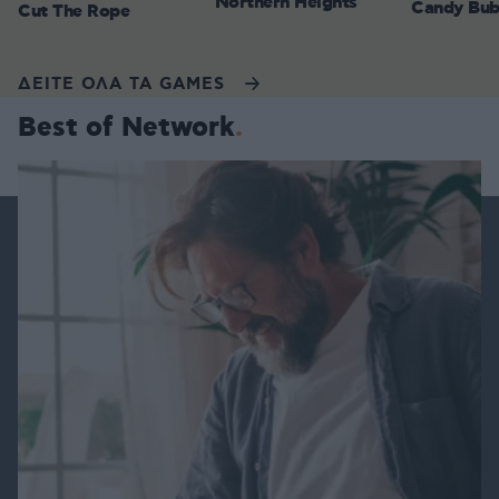
Northern Heights
Candy Bub
Cut The Rope
ΔΕΙΤΕ ΟΛΑ ΤΑ GAMES
Best of Network