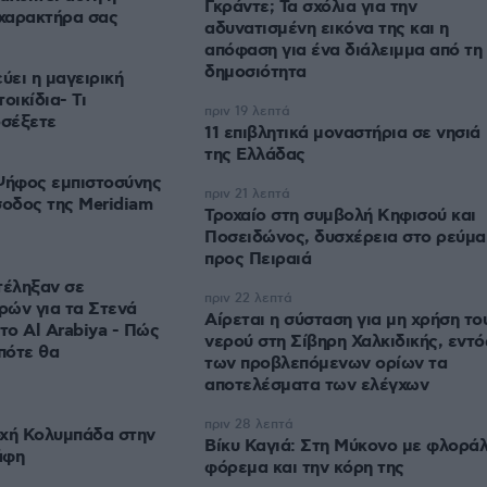
Γκράντε; Τα σχόλια για την
 χαρακτήρα σας
αδυνατισμένη εικόνα της και η
απόφαση για ένα διάλειμμα από τη
δημοσιότητα
ύει η μαγειρική
οικίδια- Τι
πριν 19 λεπτά
οσέξετε
11 επιβλητικά μοναστήρια σε νησιά
της Ελλάδας
Ψήφος εμπιστοσύνης
πριν 21 λεπτά
σοδος της Meridiam
Τροχαίο στη συμβολή Κηφισού και
Ποσειδώνος, δυσχέρεια στο ρεύμα
προς Πειραιά
τέληξαν σε
πριν 22 λεπτά
ρών για τα Στενά
Αίρεται η σύσταση για μη χρήση το
το Al Arabiya - Πώς
νερού στη Σίβηρη Χαλκιδικής, εντό
πότε θα
των προβλεπόμενων ορίων τα
αποτελέσματα των ελέγχων
πριν 28 λεπτά
οχή Κολυμπάδα στην
Βίκυ Καγιά: Στη Μύκονο με φλορά
άφη
φόρεμα και την κόρη της