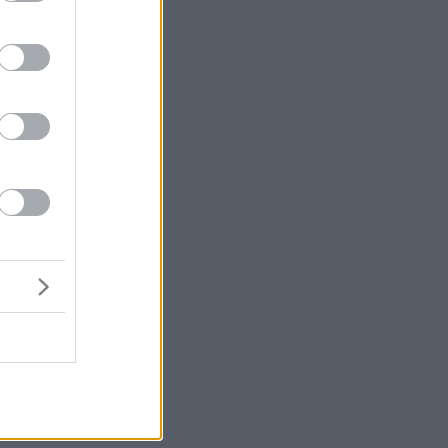
μή
ένα