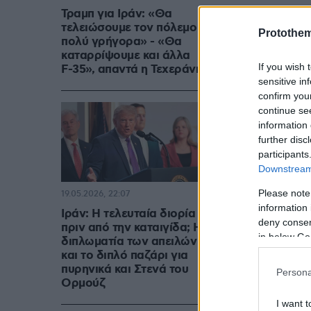
Τραμπ για Ιράν: «Θα
τελειώσουμε τον πόλεμο
Protothe
πολύ γρήγορα» - «Θα
καταρρίψουμε και άλλα
If you wish 
F-35», απαντά η Τεχεράνη
sensitive in
confirm you
continue se
information 
further disc
participants
Downstream 
Please note
19.05.2026, 22:07
information 
Ιράν: Η τελευταία διορία
deny consent
πριν από την καταιγίδα; Η
in below Go
διπλωματία των απειλών
και το διπλό παζάρι για
πυρηνικά και Στενά του
Persona
Ορμούζ
I want t