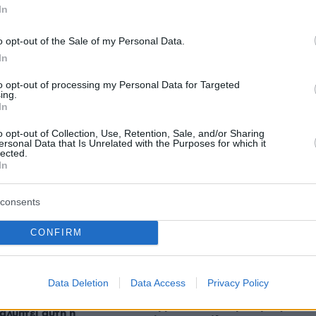
In
o opt-out of the Sale of my Personal Data.
In
to opt-out of processing my Personal Data for Targeted
protothema.gr στο Google News
ο
και μάθετε πρώτοι όλες
ing.
In
o opt-out of Collection, Use, Retention, Sale, and/or Sharing
Ειδήσεις
ελευταίες
από την Ελλάδα και τον Κόσμο, τη στιγ
ersonal Data that Is Unrelated with the Purposes for which it
lected.
Protothema.gr
 στο
In
consents
CONFIRM
Ειδήσεις
Δημοφιλή
Σχολιασμ
ΣΕΩΝ
Data Deletion
Data Access
Privacy Policy
πριν 18 λεπτά
 ακόμη και για τα
Τι συμβαίνει τελικά με την Αριάνα
καλύπτει αυτή η