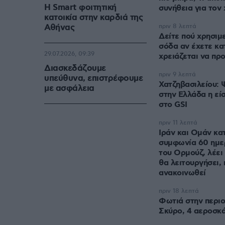
Η Smart φοιτητική
συνήθεια για τον
κατοικία στην καρδιά της
Αθήνας
πριν 8 λεπτά
Δείτε πού χρησιμε
σόδα αν έχετε κατ
29.07.2026, 09:39
χρειάζεται να πρ
Διασκεδάζουμε
πριν 9 λεπτά
υπεύθυνα, επιστρέφουμε
Χατζηβασιλείου: 
με ασφάλεια
στην Ελλάδα η εί
στο GSI
πριν 11 λεπτά
Ιράν και Ομάν κα
συμφωνία 60 ημε
του Ορμούζ, λέει 
θα λειτουργήσει, 
ανακοινωθεί
πριν 18 λεπτά
Φωτιά στην περι
Σκύρο, 4 αεροσκ