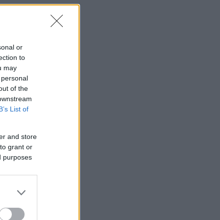
sonal or
ection to
ou may
 personal
out of the
 downstream
B’s List of
er and store
to grant or
ed purposes