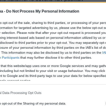
ν Ανανεώσιμων Πηγών Ενέργειας και
ma -
Do Not Process My Personal Information
ς, όπως φωτοβολταϊκά, αιολικά πάρκα, μικρά
κά έργα, μονάδες βιομάζας, βιοαερίου και
to opt-out of the sale, sharing to third parties, or processing of your per
, γεωθερμικές εγκαταστάσεις, αλλά και –για
formation for targeted advertising by us, please use the below opt-out s
– συστήματα αποθήκευσης ενέργειας, όπως
r selection. Please note that after your opt-out request is processed y
eing interest-based ads based on personal information utilized by us or
Από τους νέους κανόνες, εξαιρούνται έργα
disclosed to third parties prior to your opt-out. You may separately opt-
νται ήδη σε λειτουργία ή σε προχωρημένο
losure of your personal information by third parties on the IAB’s list of
ιοδότησης, μικρές εγκαταστάσεις ΑΠΕ που
. This information may also be disclosed by us to third parties on the
IA
Participants
that may further disclose it to other third parties.
ται από αδειοδοτικές διαδικασίες, μεγάλα
κά έργα, αντλησιοταμιευτικά έργα, καθώς και
 that this website/app uses one or more Google services and may gath
including but not limited to your visit or usage behaviour. You may click 
ά που εγκαθίστανται σε στέγες κτιρίων.
 to Google and its third-party tags to use your data for below specifi
ogle consent section.
μφαση δίνεται στη χωροθέτηση των
κών σταθμών, καθώς για πρώτη φορά
l Data Processing Opt Outs
ι οριζόντιες απαγορεύσεις εγκατάστασης σε
o opt-out of the Sharing of my personal data.
ριοχές Natura 2000, σε δάση και δασικές