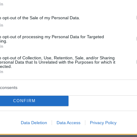
In
υγροτόπους Ραμσάρ, εθνικούς δρυμούς,
μενα τοπία, περιοχές με αναβαθμίδες,
o opt-out of the Sale of my Personal Data.
νευ δρόμων και ακτές κολύμβησης.
In
to opt-out of processing my Personal Data for Targeted
ing.
 εισάγεται σαφές χωρικό όριο στην κάλυψη
In
οι νέοι φωτοβολταϊκοί σταθμοί που δεν έχουν
o opt-out of Collection, Use, Retention, Sale, and/or Sharing
τική αδειοδότηση δεν θα μπορούν να
ersonal Data that Is Unrelated with the Purposes for which it
lected.
 το 1,5% της συνολικής έκτασης ανά
In
κή Ενότητα. Η πρόβλεψη αυτή αποσκοπεί στην
περσυγκέντρωσης έργων, στη διατήρηση της
consents
ς γης και στη δικαιότερη γεωγραφική
CONFIRM
ων επενδύσεων.
Data Deletion
Data Access
Privacy Policy
ύει για τα αιολικά πάρκα