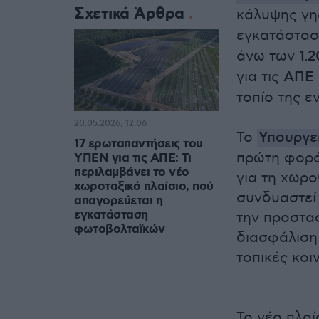
Σχετικά Άρθρα
κάλυψης γη
εγκατάστα
άνω των
1.
για τις
ΑΠΕ
τοπίο της ε
20.05.2026, 12:06
Το
Υπουργε
17 ερωταπαντήσεις του
πρώτη φορά
ΥΠΕΝ για τις ΑΠΕ: Τι
περιλαμβάνει το νέο
για τη χωρ
χωροταξικό πλαίσιο, πού
συνδυαστεί
απαγορεύεται η
εγκατάσταση
την προστασ
φωτοβολταϊκών
διασφάλιση 
τοπικές κοι
Το νέο πλαί