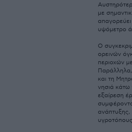
Αυστηρότερο
με σημαντι
απαγορεύει
υψόμετρο ά
Ο συγκεκρι
ορεινών όγ
περιοχών με
Παράλληλα, 
και τη Μητρ
νησιά κάτω
εξαίρεση έ
συμφέροντο
ανάπτυξης,
υγροτόπους