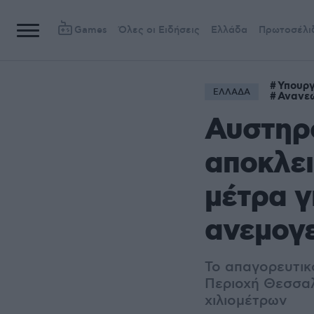
Games
Όλες οι Ειδήσεις
Ελλάδα
Πρωτοσέλι
Υπουργ
ΕΛΛΑΔΑ
Ανανεώ
Αυστηρό
αποκλει
μέτρα γ
ανεμογε
Το απαγορευτικό
Περιοχή Θεσσαλ
χιλιομέτρων