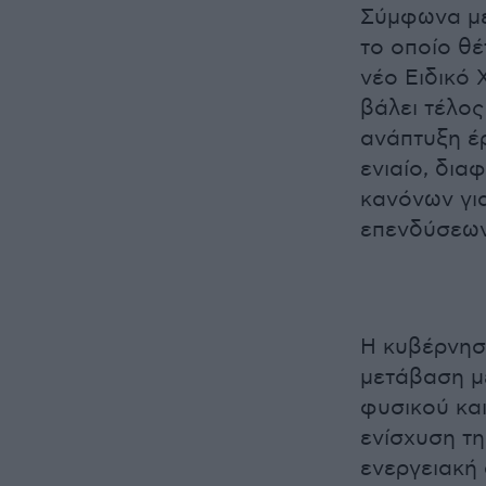
Σύμφωνα με
το οποίο θ
νέο Ειδικό 
βάλει τέλο
ανάπτυξη έ
ενιαίο, δια
κανόνων γι
επενδύσεων
Η κυβέρνηση
μετάβαση με
φυσικού και
ενίσχυση τη
ενεργειακή