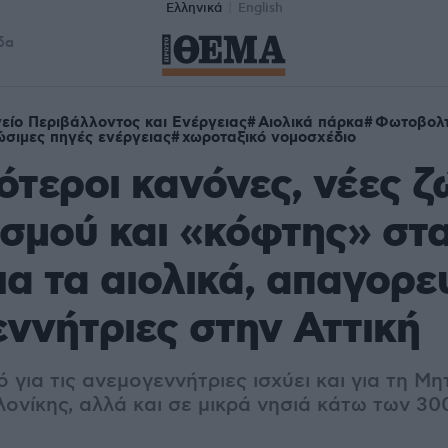
Ελληνικά
English
δα
είο Περιβάλλοντος και Ενέργειας
Αιολικά πάρκα
Φωτοβολτ
σιμες πηγές ενέργειας
χωροταξικό νομοσχέδιο
τεροι κανόνες, νέες ζ
σμού και «κόφτης» στα
ια τα αιολικά, απαγορε
ννήτριες στην Αττική
 για τις ανεμογεννήτριες ισχύει και για τη Μη
ονίκης, αλλά και σε μικρά νησιά κάτω των 3