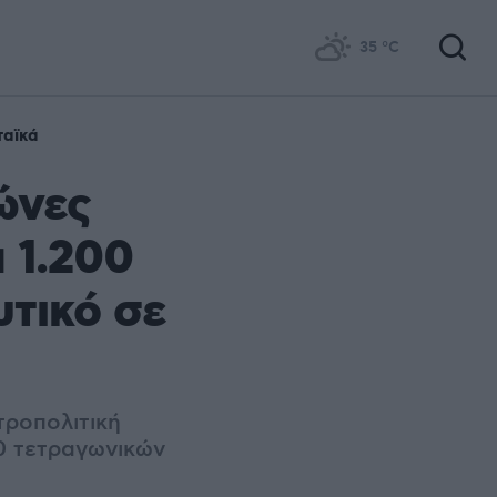
35
°C
αϊκά
ώνες
 1.200
υτικό σε
τροπολιτική
00 τετραγωνικών