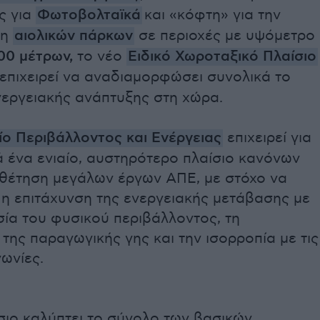
ς για
Φωτοβολταϊκά
και «κόφτη» για την
ση
αιολικών πάρκων
σε περιοχές με υψόμετρο
200 μέτρων,
το νέο
Ειδικό Χωροταξικό Πλαίσιο
επιχειρεί να αναδιαμορφώσει συνολικά το
νεργειακής ανάπτυξης στη χώρα.
ίο Περιβάλλοντος
και
Ενέργειας
επιχειρεί για
 ένα ενιαίο, αυστηρότερο πλαίσιο κανόνων
οθέτηση μεγάλων έργων ΑΠΕ, με στόχο να
 η επιτάχυνση της ενεργειακής μετάβασης με
ία του φυσικού περιβάλλοντος, τη
της παραγωγικής γης και την ισορροπία με τις
νωνίες.
σιο καλύπτει το σύνολο των βασικών