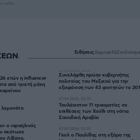
κά πεδία
Ειδήσεις
Δημοφιλή
Σχολιασμ
ΣΕΩΝ
07.08.2026, 03:01
Συνελήφθη πρώην κυβερνήτης
26 ετών η influencer
πολιτείας του Μεξικού για την
ιτα από τριετή μάχη
εξαφάνιση των 43 φοιτητών το 20
καρκίνου
07.08.2026, 02:35
Τουλάχιστον 11 τραυματίες σε
ι λεμονάτο
επιθέσεις των Χούθι στη νότια
Σαουδική Αραβία
» ο ισραηλινός
07.08.2026, 02:10
υ σκότωσε
Γκολ ο Παυλίδης στη εξάρα της
ον Λίβανο,