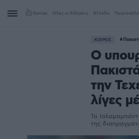
Games
Όλες οι Ειδήσεις
Ελλάδα
Πρωτοσέλι
Πακισ
ΚΟΣΜΟΣ
Ο υπου
Πακιστά
την Τεχ
λίγες μ
Το Ισλαμαμπάντ 
της διαπραγμάτ