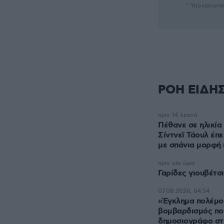
* Υποχρεωτι
ΡΟΗ ΕΙΔΗ
πριν 14 λεπτά
Πέθανε σε ηλικία 
Σίντνεϊ Τάουλ έπε
με σπάνια μορφή 
πριν μία ώρα
Γαρίδες γιουβέτσ
07.08.2026, 04:54
«Έγκλημα πολέμου
βομβαρδισμός πο
δημοσιογράφο στ