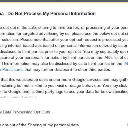
την επανέναρξη των διαπραγματεύσεων
Ουάσινγκτον
και
Τεχεράνη
.
ma -
Do Not Process My Personal Information
to opt-out of the sale, sharing to third parties, or processing of your per
ρανικά μέσα, ο
Νακβί
υποστηρίζει ότι η
formation for targeted advertising by us, please use the below opt-out s
 είναι μέρος των συνεχιζόμενων διπλωματικώ
r selection. Please note that after your opt-out request is processed y
α προωθηθούν οι συνομιλίες για ειρήνη και
eing interest-based ads based on personal information utilized by us or
disclosed to third parties prior to your opt-out. You may separately opt-
στην περιοχή της Μέσης Ανατολής.
losure of your personal information by third parties on the IAB’s list of
. This information may also be disclosed by us to third parties on the
IA
τή ακολουθεί την αποστολή υψηλόβαθμων
Participants
that may further disclose it to other third parties.
 αντιπροσωπειών στην Τεχεράνη,
 that this website/app uses one or more Google services and may gath
νομένου και του αρχηγού του πακιστανικού
including but not limited to your visit or usage behaviour. You may click 
 to Google and its third-party tags to use your data for below specifi
 είχε προηγηθεί, υπογραμμίζοντας την
ogle consent section.
ιπλωματική εμπλοκή του Πακιστάν στην
πίλυσης της κρίσης.
l Data Processing Opt Outs
o opt-out of the Sharing of my personal data.