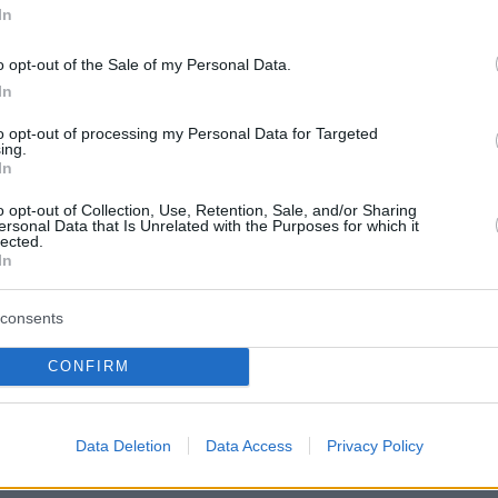
In
o opt-out of the Sale of my Personal Data.
In
to opt-out of processing my Personal Data for Targeted
protothema.gr στο Google News
ο
και μάθετε πρώτοι όλες
ing.
In
o opt-out of Collection, Use, Retention, Sale, and/or Sharing
Ειδήσεις
ελευταίες
από την Ελλάδα και τον Κόσμο, τη στιγ
ersonal Data that Is Unrelated with the Purposes for which it
lected.
Protothema.gr
 στο
In
Α
ΠΡΟΣΘΗΚΗ ΣΧΟΛΙΟΥ
consents
CONFIRM
ΘΗΚΗ ΣΧΟΛΙΟΥ
Data Deletion
Data Access
Privacy Policy