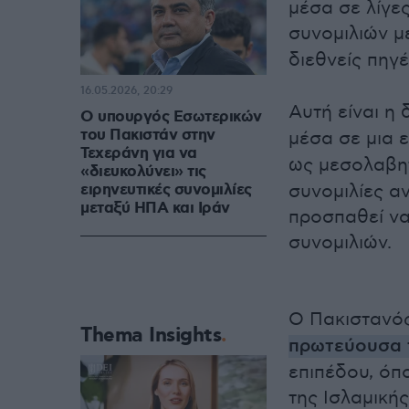
μέσα σε λίγε
συνομιλιών 
διεθνείς πηγέ
16.05.2026, 20:29
Αυτή είναι η
Ο υπουργός Εσωτερικών
του Πακιστάν στην
μέσα σε μια
Τεχεράνη για να
ως μεσολαβη
«διευκολύνει» τις
ειρηνευτικές συνομιλίες
συνομιλίες α
μεταξύ ΗΠΑ και Ιράν
προσπαθεί να
συνομιλιών.
Ο Πακιστανό
Thema Insights
πρωτεύουσα 
επιπέδου, όπ
της Ισλαμική