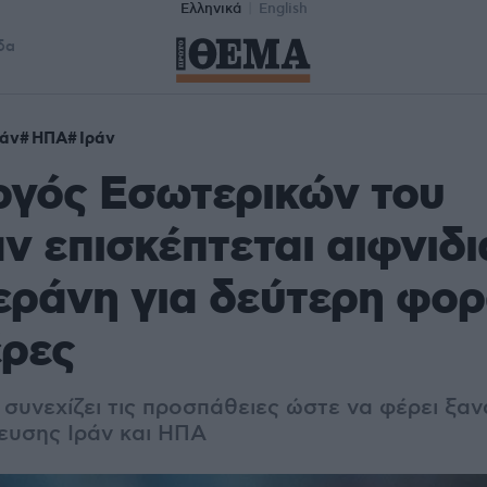
Ελληνικά
English
δα
τάν
ΗΠΑ
Ιράν
ργός Εσωτερικών του
ν επισκέπτεται αιφνιδι
εράνη για δεύτερη φορ
έρες
συνεχίζει τις προσπάθειες ώστε να φέρει ξαν
ευσης Ιράν και ΗΠΑ