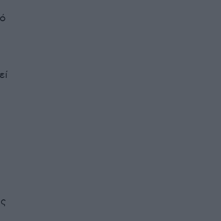
πό
εί
υς