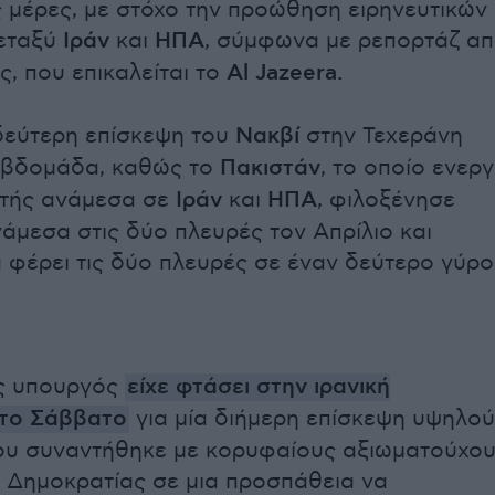
ς μέρες, με στόχο την προώθηση ειρηνευτικών
μεταξύ
Ιράν
και
ΗΠΑ
, σύμφωνα με ρεπορτάζ α
ς, που επικαλείται το
Al Jazeera.
 δεύτερη επίσκεψη του
Νακβί
στην Τεχεράνη
 εβδομάδα, καθώς το
Πακιστάν
, το οποίο ενεργ
τής ανάμεσα σε
Ιράν
και
ΗΠΑ
, φιλοξένησε
νάμεσα στις δύο πλευρές τον Απρίλιο και
 φέρει τις δύο πλευρές σε έναν δεύτερο γύρο
ς υπουργός
είχε φτάσει στην ιρανική
το Σάββατο
για μία διήμερη επίσκεψη υψηλού
ου συναντήθηκε με κορυφαίους αξιωματούχο
ς Δημοκρατίας σε μια προσπάθεια να