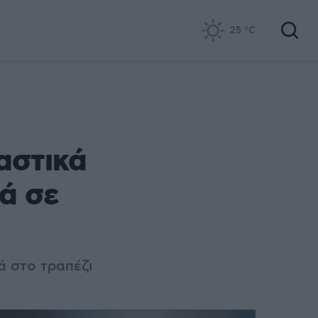
25
°C
αστικά
ά σε
ά στο τραπέζι