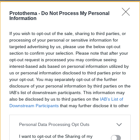
ΣΧΌΛΙΟ *
Protothema -
Do Not Process My Personal
Information
If you wish to opt-out of the sale, sharing to third parties, or
processing of your personal or sensitive information for
targeted advertising by us, please use the below opt-out
section to confirm your selection. Please note that after your
opt-out request is processed you may continue seeing
interest-based ads based on personal information utilized by
us or personal information disclosed to third parties prior to
Απομένουν
2500
χαρακτήρες
your opt-out. You may separately opt-out of the further
disclosure of your personal information by third parties on the
IAB’s list of downstream participants. This information may
also be disclosed by us to third parties on the
IAB’s List of
Downstream Participants
that may further disclose it to other
third parties.
Please note that this website/app uses one or more Google
Personal Data Processing Opt Outs
* Υποχρεωτικά πεδία
services and may gather and store information including but
not limited to your visit or usage behaviour. You may click to
I want to opt-out of the Sharing of my