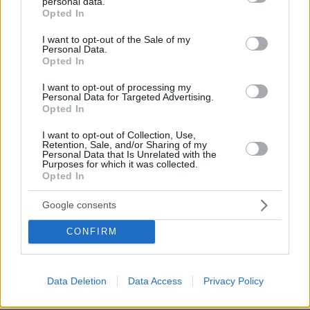
personal data.
grant or deny consent to Google and its third-party tags to
Opted In
use your data for below specified purposes in below Google
ΡΟΗ ΕΙΔΗΣΕΩΝ
consent section.
I want to opt-out of the Sale of my
Personal Data.
Ειδήσεις
Δημοφιλή
Σχολιασμένα
Opted In
I want to opt-out of processing my
πριν 16 λεπτά
Personal Data for Targeted Advertising.
Λένα Παπαληγούρα για τον σύζυγό της: Δεν με είχα
Opted In
φανταστεί με έναν άνθρωπο τόσα χρόνια, ο γάμος είναι
πολύ καλύτερος απ’ ό,τι περίμενα
I want to opt-out of Collection, Use,
Retention, Sale, and/or Sharing of my
πριν 17 λεπτά
Personal Data that Is Unrelated with the
Τι θα συμβεί αν πίνουμε ένα σφηνάκι ελαιόλαδο κάθε
Purposes for which it was collected.
Opted In
μέρα – Απαντά η Λίνσει που το δοκίμασε για 2
εβδομάδες
Google consents
πριν 18 λεπτά
Δεκαπέντε ταινίες που δεν μπορούμε να σταματήσουμε
CONFIRM
να βλέπουμε ξανά και ξανά
πριν 18 λεπτά
Ο σωστός τρόπος να αφαιρέσετε ένα τσιμπούρι από τον
Data Deletion
Data Access
Privacy Policy
σκύλο σας