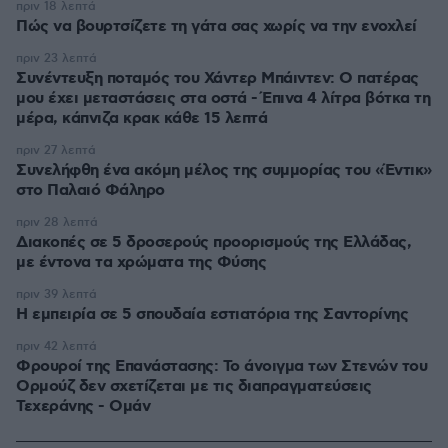
πριν 18 λεπτά
Πώς να βουρτσίζετε τη γάτα σας χωρίς να την ενοχλεί
πριν 23 λεπτά
Συνέντευξη ποταμός του Χάντερ Μπάιντεν: Ο πατέρας
μου έχει μεταστάσεις στα οστά - Έπινα 4 λίτρα βότκα τη
μέρα, κάπνιζα κρακ κάθε 15 λεπτά
πριν 27 λεπτά
Συνελήφθη ένα ακόμη μέλος της συμμορίας του «Έντικ»
στο Παλαιό Φάληρο
πριν 28 λεπτά
Διακοπές σε 5 δροσερούς προορισμούς της Ελλάδας,
με έντονα τα χρώματα της Φύσης
πριν 39 λεπτά
Η εμπειρία σε 5 σπουδαία εστιατόρια της Σαντορίνης
πριν 42 λεπτά
Φρουροί της Επανάστασης: Το άνοιγμα των Στενών του
Ορμούζ δεν σχετίζεται με τις διαπραγματεύσεις
Τεχεράνης - Ομάν