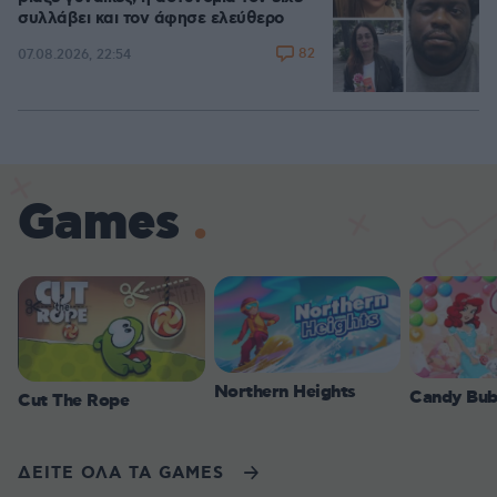
συλλάβει και τον άφησε ελεύθερο
82
07.08.2026, 22:54
Games
Northern Heights
Candy Bub
Cut The Rope
ΔΕΙΤΕ ΟΛΑ ΤΑ GAMES