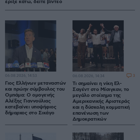
έριξε κάτω, δείτε βίντεο
06.08.2026, 14:53
3
06.08.2026, 14:34
Γιος Ελλήνων μεταναστών
Τι σημαίνει η νίκη Ελ-
και πρώην σύμβουλος του
Σαγέντ στο Μίσιγκαν, το
Ομπάμα: Ο ομογενής
μεγάλο στοίχημα της
Αλέξης Γιαννούλιας
Aμερικανικής Αριστεράς
κατεβαίνει υποψήφιος
και η δύσκολη κομματική
δήμαρχος στο Σικάγο
επανένωση των
Δημοκρατικών