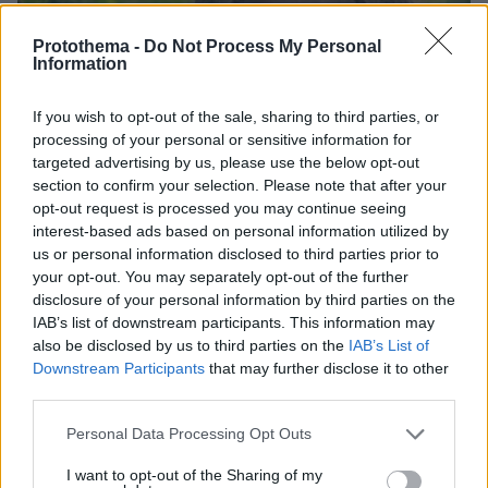
Protothema -
Do Not Process My Personal
Information
If you wish to opt-out of the sale, sharing to third parties, or
processing of your personal or sensitive information for
targeted advertising by us, please use the below opt-out
section to confirm your selection. Please note that after your
opt-out request is processed you may continue seeing
interest-based ads based on personal information utilized by
us or personal information disclosed to third parties prior to
your opt-out. You may separately opt-out of the further
disclosure of your personal information by third parties on the
IAB’s list of downstream participants. This information may
06.08.2026, 09:18
also be disclosed by us to third parties on the
IAB’s List of
Νεαρή γυναίκα με ακατέργαστη ομορφιά από την
Downstream Participants
that may further disclose it to other
Αιθιοπία έγινε viral, δείτε την εντυπωσιακή
third parties.
μεταμόρφωσή της από μακιγιέρ
Please note that this website/app uses one or more Google
Personal Data Processing Opt Outs
services and may gather and store information including but
Μυστήριο με το ραντεβού Πεζεσκιάν -
not limited to your visit or usage behaviour. You may click to
I want to opt-out of the Sharing of my