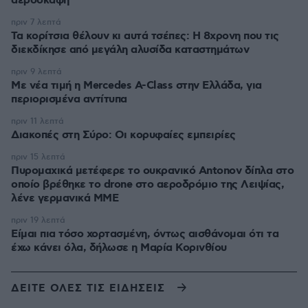
αεροσκάφη
πριν 7 λεπτά
Τα κορίτσια θέλουν κι αυτά τσέπες: Η 8χρονη που τις
διεκδίκησε από μεγάλη αλυσίδα καταστημάτων
πριν 9 λεπτά
Με νέα τιμή η Mercedes A-Class στην Ελλάδα, για
περιορισμένα αντίτυπα
πριν 11 λεπτά
Διακοπές στη Σύρο: Οι κορυφαίες εμπειρίες
πριν 15 λεπτά
Πυρομαχικά μετέφερε το ουκρανικό Antonov δίπλα στο
οποίο βρέθηκε το drone στο αεροδρόμιο της Λειψίας,
λένε γερμανικά ΜΜΕ
πριν 19 λεπτά
Είμαι πια τόσο χορτασμένη, όντως αισθάνομαι ότι τα
έχω κάνει όλα, δήλωσε η Μαρία Κορινθίου
ΔΕΙΤΕ ΟΛΕΣ ΤΙΣ ΕΙΔΗΣΕΙΣ