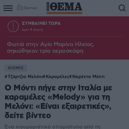
Games
ΣΥΜΒΑΙΝΕΙ ΤΩΡΑ
πριν 4 λεπτά
Φωτιά στην Aγία Μαρίνα Ηλείας,
σηκώθηκαν τρία αεροσκάφη
ΚΟΣΜΟΣ
Τζόρτζια Μελόνι
Καραμέλες
Ναρέντα Μόντι
Ο Μόντι πήγε στην Ιταλία με
καραμέλες «Melody» για τη
Μελόνι: «Είναι εξαιρετικές»,
δείτε βίντεο
Ένα χιουμοριστικό στιγμιότυπο από τη