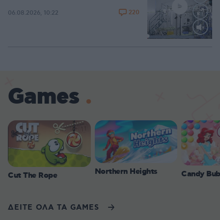
220
06.08.2026, 10:22
Loaded
:
71.92%
Games
Northern Heights
Candy Bub
Cut The Rope
ΔΕΙΤΕ ΟΛΑ ΤΑ GAMES