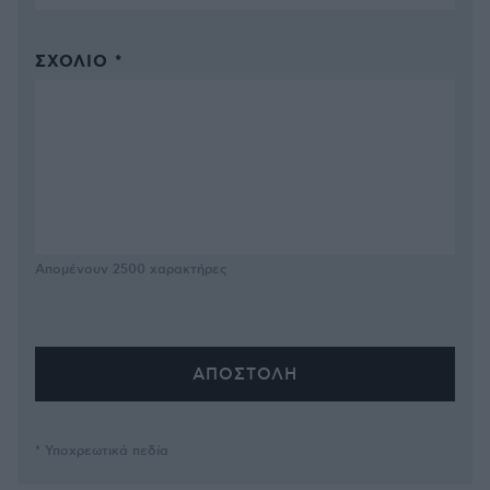
ΣΧΌΛΙΟ *
Απομένουν
2500
χαρακτήρες
* Υποχρεωτικά πεδία