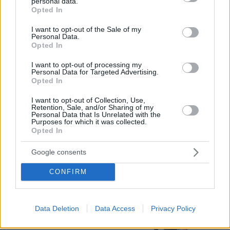
personal data.
Χαμενεϊ στην Τεχεράνη: Βρέθηκαν σε
grant or deny consent to Google and its third-party tags to
Opted In
ένα σκοτεινό αυτοκίνητο, άκουγαν,
use your data for below specified purposes in below Google
αλλά δεν έβλεπαν ο ένας τον άλλο
consent section.
I want to opt-out of the Sale of my
Personal Data.
17
06.08.2026, 13:37
Opted In
I want to opt-out of processing my
Personal Data for Targeted Advertising.
Opted In
Καρχαρίες τίγρεις, οι «σκουπιδοφάγοι»
του ωκεανού: Τρώνε από αχινούς
I want to opt-out of Collection, Use,
μέχρι γάτες και προφυλακτικά,
Retention, Sale, and/or Sharing of my
αψηφούν ακόμη και τους τυφώνες
Personal Data that Is Unrelated with the
Purposes for which it was collected.
5
06.08.2026, 14:45
Opted In
Google consents
Με κλαρίνα και μοιρολόγια το
CONFIRM
τελευταίο αντίο στον Λάκη Χαλκιά στο
A' Νεκροταφείο, συντετριμμένη η
οικογένειά του
Data Deletion
Data Access
Privacy Policy
11
06.08.2026, 13:10