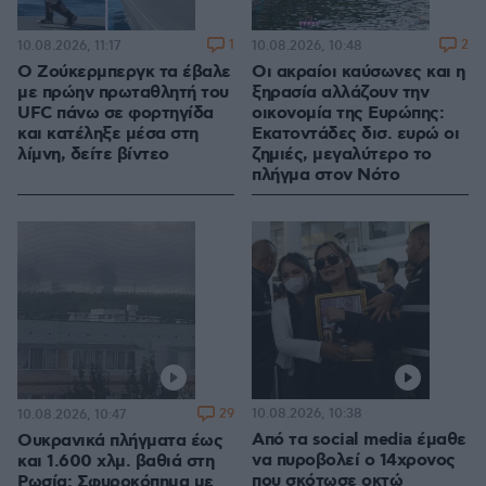
1
2
10.08.2026, 11:17
10.08.2026, 10:48
Ο Ζούκερμπεργκ τα έβαλε
Οι ακραίοι καύσωνες και η
με πρώην πρωταθλητή του
ξηρασία αλλάζουν την
UFC πάνω σε φορτηγίδα
οικονομία της Ευρώπης:
και κατέληξε μέσα στη
Εκατοντάδες δισ. ευρώ οι
λίμνη, δείτε βίντεο
ζημιές, μεγαλύτερο το
πλήγμα στον Νότο
29
10.08.2026, 10:38
10.08.2026, 10:47
Από τα social media έμαθε
Ουκρανικά πλήγματα έως
να πυροβολεί ο 14χρονος
και 1.600 χλμ. βαθιά στη
που σκότωσε οκτώ
Ρωσία: Σφυροκόπημα με