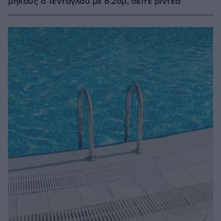
μήκους ο Τεντόγλου με 8.26μ, δείτε βίντεο