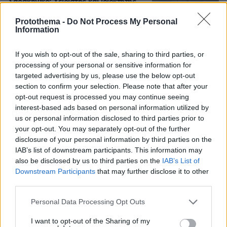
Σαρακήνικο: Χειριστής και ιδιοκτήτης
έστειλαν δικηγόρο και «κινδυνεύουν»
με ένα πρόστιμο
Protothema -
Do Not Process My Personal
Information
84
10.08.2026, 11:46
If you wish to opt-out of the sale, sharing to third parties, or
Loaded
:
100.00%
processing of your personal or sensitive information for
targeted advertising by us, please use the below opt-out
Καρυστιανού: Περιμένω αποδείξεις
section to confirm your selection. Please note that after your
από τον Αυγερινό, θα υπάρξουν
opt-out request is processed you may continue seeing
νομικές συνέπειες για όσους δεν
interest-based ads based on personal information utilized by
εξηγήσουν όσα λένε
us or personal information disclosed to third parties prior to
183
10.08.2026, 08:45
your opt-out. You may separately opt-out of the further
disclosure of your personal information by third parties on the
IAB’s list of downstream participants. This information may
also be disclosed by us to third parties on the
IAB’s List of
Downstream Participants
that may further disclose it to other
third parties.
Games
Please note that this website/app uses one or more Google
Personal Data Processing Opt Outs
services and may gather and store information including but
not limited to your visit or usage behaviour. You may click to
I want to opt-out of the Sharing of my