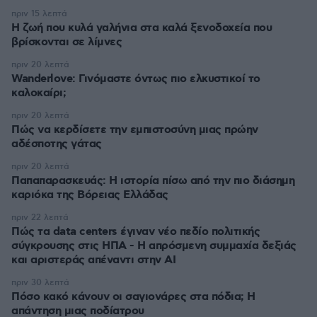
πριν 15 λεπτά
Η ζωή που κυλά γαλήνια στα καλά ξενοδοχεία που
βρίσκονται σε λίμνες
πριν 20 λεπτά
Wanderlove: Γινόμαστε όντως πιο ελκυστικοί το
καλοκαίρι;
πριν 20 λεπτά
Πώς να κερδίσετε την εμπιστοσύνη μιας πρώην
αδέσποτης γάτας
πριν 20 λεπτά
Παπαπαρασκευάς: Η ιστορία πίσω από την πιο διάσημη
καριόκα της Βόρειας Ελλάδας
πριν 22 λεπτά
Πώς τα data centers έγιναν νέο πεδίο πολιτικής
σύγκρουσης στις ΗΠΑ - Η απρόσμενη συμμαχία δεξιάς
και αριστεράς απέναντι στην AI
πριν 30 λεπτά
Πόσο κακό κάνουν οι σαγιονάρες στα πόδια; Η
απάντηση μιας ποδίατρου