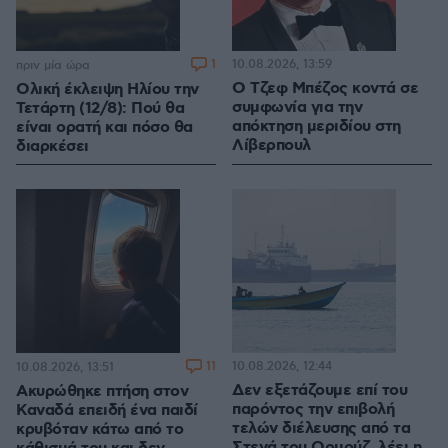
1
10.08.2026, 13:59
πριν μία ώρα
Ο Τζεφ Μπέζος κοντά σε
Ολική έκλειψη Ηλίου την
συμφωνία για την
Τετάρτη (12/8): Πού θα
απόκτηση μεριδίου στη
είναι ορατή και πόσο θα
Λίβερπουλ
διαρκέσει
11
10.08.2026, 12:44
10.08.2026, 13:51
Δεν εξετάζουμε επί του
Ακυρώθηκε πτήση στον
παρόντος την επιβολή
Καναδά επειδή ένα παιδί
τελών διέλευσης από τα
κρυβόταν κάτω από το
Στενά του Ορμούζ, λέει η