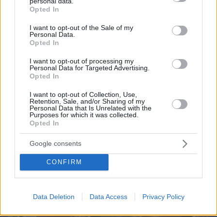
personal data.
grant or deny consent to Google and its third-party tags to
Opted In
use your data for below specified purposes in below Google
consent section.
I want to opt-out of the Sale of my
Personal Data.
Opted In
Northern Heights
Candy Bub
Cut The Rope
I want to opt-out of processing my
Personal Data for Targeted Advertising.
Opted In
ΔΕΙΤΕ ΟΛΑ ΤΑ GAMES
I want to opt-out of Collection, Use,
Retention, Sale, and/or Sharing of my
Personal Data that Is Unrelated with the
Purposes for which it was collected.
Best of Network
Opted In
Google consents
CONFIRM
Data Deletion
Data Access
Privacy Policy