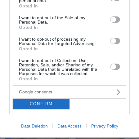
personal data.
grant or deny consent to Google and its third-party tags to
Opted In
use your data for below specified purposes in below Google
consent section.
I want to opt-out of the Sale of my
Personal Data.
Opted In
I want to opt-out of processing my
Personal Data for Targeted Advertising.
Opted In
I want to opt-out of Collection, Use,
Retention, Sale, and/or Sharing of my
08.08.2026, 18:08
Personal Data that Is Unrelated with the
Μυστήριο 3.500 ετών στη Σαντορίνη: Ο 15χρονος
Purposes for which it was collected.
Opted In
που δεν πρόλαβε να ξεφύγει από το τσουνάμι
μπορεί ν' αλλάξει τη χρονολογία της μεγάλης
Google consents
έκρηξης
CONFIRM
Data Deletion
Data Access
Privacy Policy