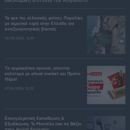
οικονομική επιτυχία τον Αύγουστο
Τα spa της ελληνικής φύσης: Παραλίες
με ιαματικά νερά στην Ελλάδα για
αναζωογονητικές βουτιές
08.08.2026, 13:41
Tα κυριακάτικα πρωινά, γίνονται
καλύτερα με efood market και Πρώτο
Θέμα!
07.08.2026, 12:25
Επαγγελματική Εκπαίδευση &
Εξειδίκευση: Το Mοντέλο που σε Bάζει
στην Aγορά Eργασίας