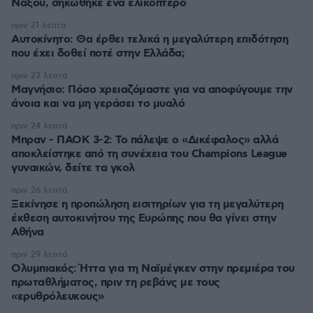
Νάξου, σηκώθηκε ένα ελικόπτερο
πριν 21 λεπτά
Αυτοκίνητο: Θα έρθει τελικά η μεγαλύτερη επιδότηση
που έχει δοθεί ποτέ στην Ελλάδα;
πριν 23 λεπτά
Μαγνήσιο: Πόσο χρειαζόμαστε για να αποφύγουμε την
άνοια και να μη γεράσει το μυαλό
πριν 24 λεπτά
Μπραν - ΠΑΟΚ 3-2: Το πάλεψε ο «Δικέφαλος» αλλά
αποκλείστηκε από τη συνέχεια του Champions League
γυναικών, δείτε τα γκολ
πριν 26 λεπτά
Ξεκίνησε η προπώληση εισιτηρίων για τη μεγαλύτερη
έκθεση αυτοκινήτου της Ευρώπης που θα γίνει στην
Αθήνα
πριν 29 λεπτά
Ολυμπιακός: Ήττα για τη Ναϊμέγκεν στην πρεμιέρα του
πρωταθλήματος, πριν τη ρεβάνς με τους
«ερυθρόλευκους»