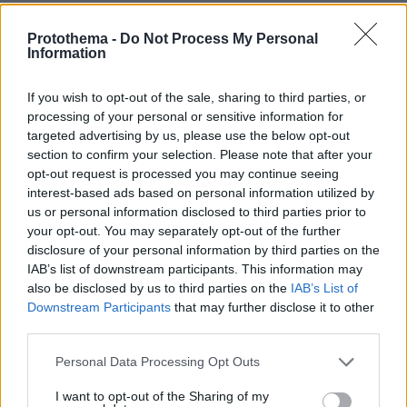
πριν 37 λεπτά
Τραγωδία στην Πάρο: Πνίγηκε 4χρονος σε πισίνα beach
Protothema -
Do Not Process My Personal
bar, βούτηξε ο μπάρμαν για να τον σώσει
Information
ΔΕΙΤΕ ΟΛΕΣ ΤΙΣ ΕΙΔΗΣΕΙΣ
If you wish to opt-out of the sale, sharing to third parties, or
processing of your personal or sensitive information for
targeted advertising by us, please use the below opt-out
section to confirm your selection. Please note that after your
opt-out request is processed you may continue seeing
ΤΑ ΠΙΟ ΔΗΜΟΦΙΛΗ
interest-based ads based on personal information utilized by
us or personal information disclosed to third parties prior to
your opt-out. You may separately opt-out of the further
disclosure of your personal information by third parties on the
IAB’s list of downstream participants. This information may
also be disclosed by us to third parties on the
IAB’s List of
Downstream Participants
that may further disclose it to other
third parties.
Please note that this website/app uses one or more Google
Personal Data Processing Opt Outs
services and may gather and store information including but
not limited to your visit or usage behaviour. You may click to
I want to opt-out of the Sharing of my