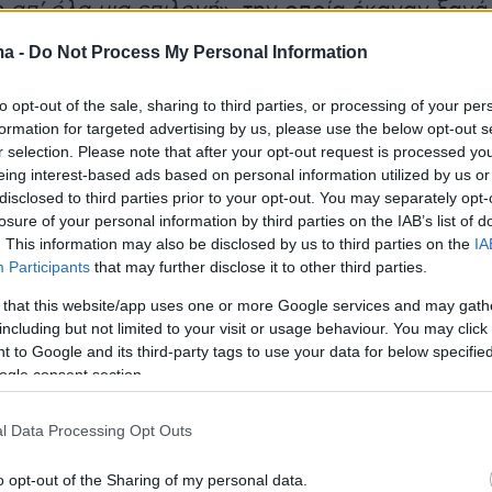
 απ’ όλα μια επιλογή
», την οποία έκαναν ξανά
 με διαφορετικές γλώσσες και ιστορίες, παρά τ
ma -
Do Not Process My Personal Information
τους μνήμες.
to opt-out of the sale, sharing to third parties, or processing of your per
formation for targeted advertising by us, please use the below opt-out s
 τον Μάριο Ντράγκι, τον χαρακτήρισε «
έναν
r selection. Please note that after your opt-out request is processed y
ωπαίο
», σημειώνοντας ότι για μια νεότερη γενι
eing interest-based ads based on personal information utilized by us or
ρξε πηγή έμπνευσης για το τι σημαίνει να
disclosed to third parties prior to your opt-out. You may separately opt-
losure of your personal information by third parties on the IAB’s list of
είς το δημόσιο συμφέρον. Ιδιαίτερη αναφορά
. This information may also be disclosed by us to third parties on the
IA
μβολή του κατά την κρίση χρέους,
Participants
that may further disclose it to other third parties.
ας την ιστορική δήλωση που καθόρισε την
 that this website/app uses one or more Google services and may gath
υρωζώνης: «
Η ΕΚΤ είναι έτοιμη να κάνει ό,τι
including but not limited to your visit or usage behaviour. You may click 
 να διατηρήσει το ευρώ
»
 to Google and its third-party tags to use your data for below specifi
ogle consent section.
 υπογράμμισε ότι καμία χώρα δεν υπέφερε
l Data Processing Opt Outs
από την Ελλάδα εκείνη την περίοδο,
ευγνωμοσύνη τόσο στον Ντράγκι όσο και
o opt-out of the Sharing of my personal data.