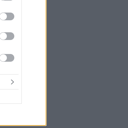
α
ες
ει
ι