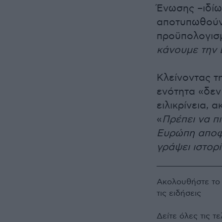
Ένωσης –ιδίω
αποτυπωθούν
προϋπολογισ
κάνουμε την 
Κλείνοντας τ
ενότητα «δεν 
ειλικρίνεια, 
«
Πρέπει να π
Ευρώπη αποφα
γράψει ιστορ
Ακολουθήστε τ
τις ειδήσεις
Δείτε όλες τις τ