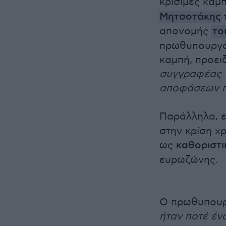
κρίσιμες καμ
Μητσοτάκης
απονομής
τ
πρωθυπουργός
καμπή, προει
συγγραφέας τ
αποφάσεων π
Παράλληλα, 
στην κρίση χ
ως
καθοριστι
ευρωζώνης.
Ο πρωθυπουργ
ήταν ποτέ έν