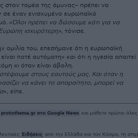
ς στον τομέα της άμυνας– πρέπει να
 σε έναν ενισχυμένο ευρωπαϊκό
μό.
«Όλοι πρέπει να δώσουμε κάτι για να
Ευρώπη ισχυρότερη»,
τόνισε.
ην ομιλία του, επεσήμανε ότι η ευρωπαϊκή
είναι ποτέ αυτόματη» και ότι η ηγεσία απαιτεί
ακόμη κι όταν είναι άβολη.
ιστέψουμε στους εαυτούς μας. Και όταν η
σίζει να κάνει το απαραίτητο, μπορεί να
ία
», είπε.
protothema.gr στο Google News
ο
και μάθετε πρώτοι όλες
Ειδήσεις
ελευταίες
από την Ελλάδα και τον Κόσμο, τη στιγ