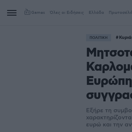
Games
Όλες οι Ειδήσεις
Ελλάδα
Πρωτοσέλι
Κυριά
ΠΟΛΙΤΙΚΗ
Μητσοτ
Καρλομά
Ευρώπη 
συγγραφ
Εξήρε τη συμβο
χαρακτηρίζοντας
ευρώ και την α