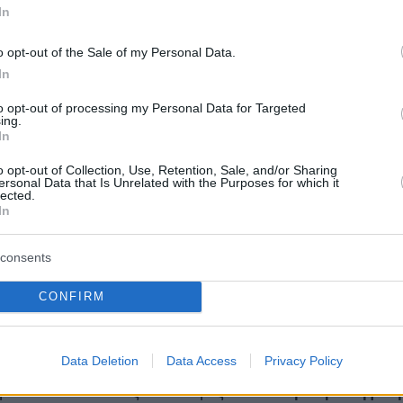
οντ Τρισέ και Ζακ Ντελόρ για τη στήριξή
In
νικός λαός αποδείχθηκε άξιος της
o opt-out of the Sale of my Personal Data.
ς των ευρωπαϊκών λαών
», ανέφερε
In
κά.
to opt-out of processing my Personal Data for Targeted
ing.
In
α
περιέγραψε τις σύγχρονες ευρωπαϊκές
o opt-out of Collection, Use, Retention, Sale, and/or Sharing
ersonal Data that Is Unrelated with the Purposes for which it
τη διάβρωση της ανταγωνιστικότητας, το χάσμ
lected.
In
μία, την αυξανόμενη εξάρτηση από τρίτες χώρ
κη ισχυρών στρατηγικών εφοδιαστικών
consents
ως είπε, υπάρχει ο κίνδυνος η Ευρώπη να χάσ
ιστικό της ρόλο.
CONFIRM
ός κάλεσε την ΕΕ να αποκαταστήσει την
Data Deletion
Data Access
Privacy Policy
 να καινοτομεί, να επενδύει και να αναπτύσσε
προειδοποιώντας ότι χωρίς αυτά «
η στρατηγική