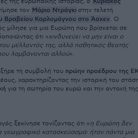
πές της ευρωπαϊκής ιστορίας, ο
Κυριάκος
τίμησε τον
Μάριο Ντράγκι
στην τελετή
ου
Βραβείου Καρλομάγνου
στο Άαχεν
. Ο
 μίλησε για μια Ευρώπη που βρίσκεται σε
δοποιώντας ότι «
κινδυνεύει να μην είναι ο
ου μέλλοντός της, αλλά παθητικός θεατής
ου λαμβάνονται αλλού
».
εξήρε τη συμβολή του
πρώην προέδρου της Ε
ρέους, χαρακτηρίζοντας την ιστορική του στάσ
κή
για τη σωτηρία του ευρώ και την αντοχή τη
ός ξεκίνησε τονίζοντας ότι «
η Ευρώπη δεν
α γεωγραφικό κατασκεύασμα· ήταν πάντα μια