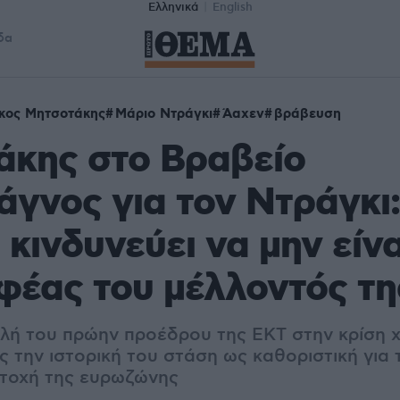
Ελληνικά
English
δα
κος Μητσοτάκης
Μάριο Ντράγκι
Άαχεν
βράβευση
άκης στο Βραβείο
γνος για τον Ντράγκι:
κινδυνεύει να μην είνα
έας του μέλλοντός τη
λή του πρώην προέδρου της ΕΚΤ στην κρίση χ
 την ιστορική του στάση ως καθοριστική για 
ντοχή της ευρωζώνης