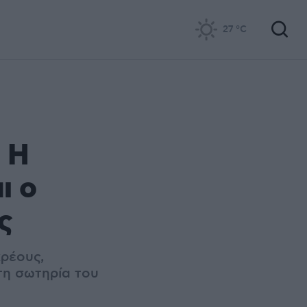
27
°C
 Η
ι ο
ς
ρέους,
τη σωτηρία του