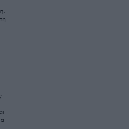
η,
τη
ς
αι
ια