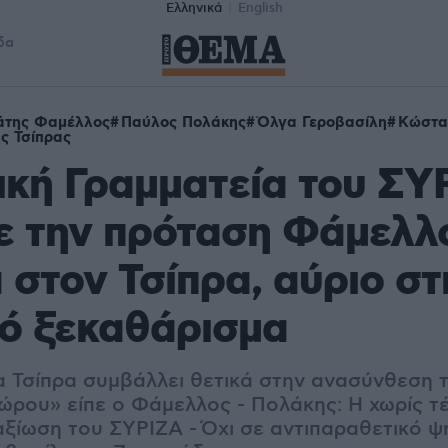
Ελληνικά
English
δα
άτης Φαμέλλος
Παύλος Πολάκης
Όλγα Γεροβασίλη
Κώστα
ς Τσίπρας
ική Γραμματεία του ΣΥ
ε την πρόταση Φάμελλ
 στον Τσίπρα, αύριο σ
κό ξεκαθάρισμα
 Τσίπρα συμβάλλει θετικά στην ανασύνθεση 
ώρου» είπε ο Φάμελλος - Πολάκης: Η χωρίς τ
αξίωση του ΣΥΡΙΖΑ - Όχι σε αντιπαραθετικό 