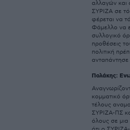
αλλαγών και 
ΣΥΡΙΖΑ σε τό
φέρεται να τ
Φάμελλο να ε
συλλογικό όργ
προθέσεις το
πολιτική πρέπ
ανταπάντησε
Πολάκης: Ενω
Αναγνωρίζοντ
κομματικό όργ
τέλους αναμο
ΣΥΡΙΖΑ-ΠΣ κα
όλους σε μια
ότι ο ΣΥΡΙΖΑ