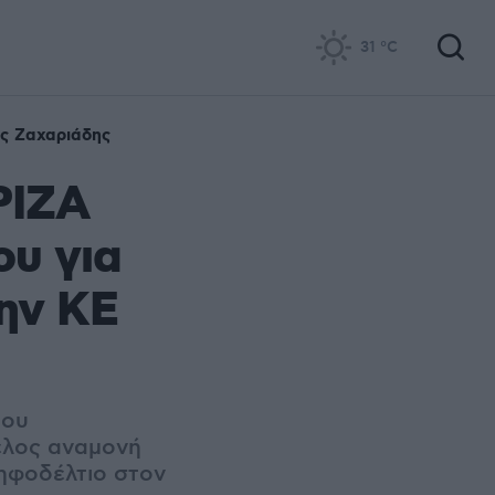
31
°C
ς Ζαχαριάδης
ΡΙΖΑ
ου για
την ΚΕ
του
έλος αναμονή
ψηφοδέλτιο στον