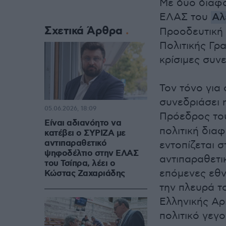
Με δύο διαφο
ΕΛΑΣ του
Αλ
Σχετικά Άρθρα
Προοδευτική 
Πολιτικής Γρα
κρίσιμες συν
Τον τόνο για
συνεδριάσει 
05.06.2026, 18:09
Πρόεδρος το
Είναι αδιανόητο να
πολιτική δια
κατέβει ο ΣΥΡΙΖΑ με
αντιπαραθετικό
εντοπίζεται 
ψηφοδέλτιο στην ΕΛΑΣ
αντιπαραθετι
του Τσίπρα, λέει ο
επόμενες εθν
Κώστας Ζαχαριάδης
την πλευρά τ
Ελληνικής Αρ
πολιτικό γεγο