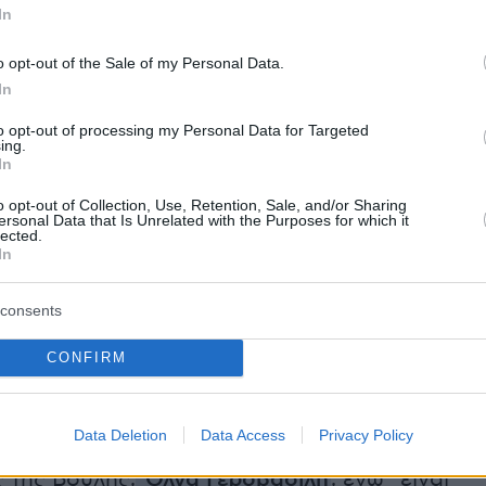
 προοδευτικών και δημοκρατικώνδυνάμεων,
In
ων, προσωπικοτήτων, που είναι απαραίτητη για
o opt-out of the Sale of my Personal Data.
 εκλογική σύγκρουση με το καθεστώς
In
τόχος και δέσμευσή μας είναι η ιστορική
έχεια των ιδεών και της παρακαταθήκης του
to opt-out of processing my Personal Data for Targeted
ing.
ης Ριζοσπαστικής Αριστεράς, της Ανανεωτικής
In
ης Προοδευτικής Συμμαχίας, σε μία ευρύτερη
o opt-out of Collection, Use, Retention, Sale, and/or Sharing
και συμπαράταξη του προοδευτικού χώρου,
ersonal Data that Is Unrelated with the Purposes for which it
lected.
και την ιστορική εμπειρία των μετεξελίξεων τ
In
οοδευτικού χώρου”, κατέληξε ο Πρόεδρος το
consents
CONFIRM
τιπαραθετικό ψηφοδέλτιο
ει αντιπαραθετικό ψηφοδέλτιο απέναντι στον
Data Deletion
Data Access
Privacy Policy
 τόνισε στην τοποθέτησή της και η
 της Βουλής,
Όλγα Γεροβασίλη
, ενώ “είναι