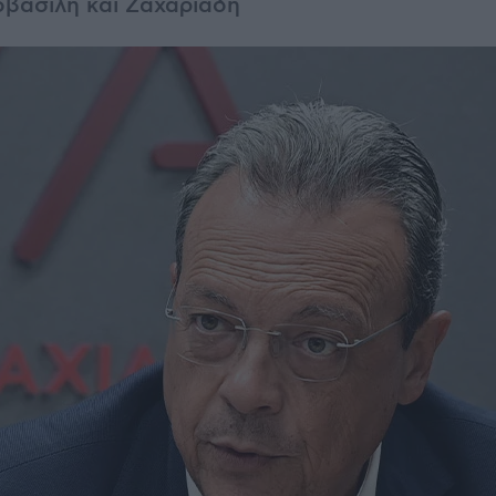
οβασίλη και Ζαχαριάδη