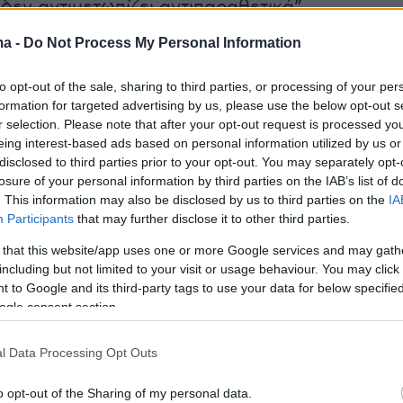
δεν αντιμετωπίζει αντιπαραθετικά”.
ma -
Do Not Process My Personal Information
ρωτοβουλία που κινητοποιεί τους προοδευτικού
to opt-out of the sale, sharing to third parties, or processing of your per
βάλλει θετικά στην ανασύνθεση του
formation for targeted advertising by us, please use the below opt-out s
r selection. Please note that after your opt-out request is processed y
 χώρου” συνέχισε ο κ. Φάμελλος, ενώ
eing interest-based ads based on personal information utilized by us or
ως “στην προσπάθεια να φύγει αυτή η
disclosed to third parties prior to your opt-out. You may separately opt-
και επικίνδυνη κυβέρνηση και να έχουμε
losure of your personal information by third parties on the IAB’s list of
. This information may also be disclosed by us to third parties on the
IA
κυβέρνηση, δεν περισσεύει κανείς. Θα ήταν
Participants
that may further disclose it to other third parties.
άθος η αντιπαράθεση με την Ελληνική Αριστερ
 that this website/app uses one or more Google services and may gath
 Στεκόμαστε δίπλα σε αυτή την πρωτοβουλία,
including but not limited to your visit or usage behaviour. You may click 
ε, δεν την βλέπουμε ανταγωνιστικά, αλλά
 to Google and its third-party tags to use your data for below specifi
ogle consent section.
l Data Processing Opt Outs
νέο πλαίσιο, εργαζόμαστε ώστε να συμβάλλου
τέχουμε σε μία ευρεία ενωτική σύγκλιση και
o opt-out of the Sharing of my personal data.