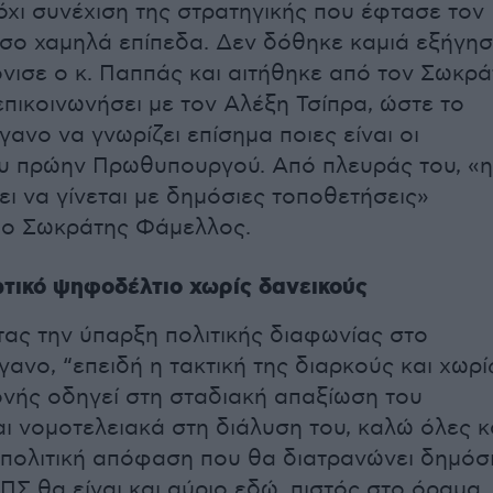
όχι συνέχιση της στρατηγικής που έφτασε τον
σο χαμηλά επίπεδα. Δεν δόθηκε καμιά εξήγησ
όνισε ο κ. Παππάς και αιτήθηκε από τον Σωκρά
πικοινωνήσει με τον Αλέξη Τσίπρα, ώστε το
ανο να γνωρίζει επίσημα ποιες είναι οι
υ πρώην Πρωθυπουργού. Από πλευράς του, «η
ει να γίνεται με δημόσιες τοποθετήσεις»
 ο Σωκράτης Φάμελλος.
τικό ψηφοδέλτιο χωρίς δανεικούς
ας την ύπαρξη πολιτικής διαφωνίας στο
ανο, “επειδή η τακτική της διαρκούς και χωρί
νής οδηγεί στη σταδιακή απαξίωση του
ι νομοτελειακά στη διάλυση του, καλώ όλες κ
 πολιτική απόφαση που θα διατρανώνει δημόσ
-ΠΣ θα είναι και αύριο εδώ, πιστός στο όραμα