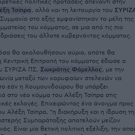
ρετικές πολιτικές προτάσεις απέναντι στην
έξη Τσίπρα
, αλλά και τη λειτουργία του
ΣΥΡΙΖ
Συμμαχία στο εξής εμφανίστηκαν τα μέλη της
μματείας του κόμματος, σε μια από τις πιο
εδριάσεις του άλλοτε κυβερνόντος κόμματος.
 όσα θα ακολουθήσουν αύριο, οπότε θα
η Κεντρική Επιτροπή του κόμματος έδωσε ο
υ ΣΥΡΙΖΑ ΠΣ,
Σωκράτης Φάμελλος
, με την
φωνία μεταξύ των κορυφαίων στελεχών να
στο εάν η Κουμουνδούρου θα υπάρξει
κά στο νέο κόμμα του Αλέξη Τσίπρα στις
ικές εκλογές. Επιχειρώντας ένα άνοιγμα προς
ου Αλέξη Τσίπρα, “η διακήρυξη και η ίδρυση τη
ιστερής Συμπαράταξης αποτελούν μείζον
νός. Είναι μία θετική πολιτική εξέλιξη, την οπο