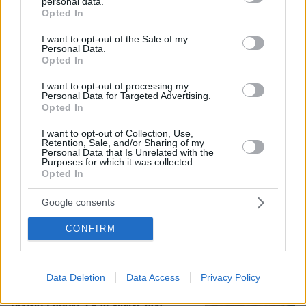
personal data.
grant or deny consent to Google and its third-party tags to
η 43χρονη και ο 21χρονος πήγαιναν μαζί για
Opted In
use your data for below specified purposes in below Google
δουλειά
consent section.
I want to opt-out of the Sale of my
Personal Data.
Opted In
«Δεν το πιστεύουμε», λένε οι
Αμερικανοί που υιοθέτησαν τον
I want to opt-out of processing my
Αφγανό στη Λέσβο - Η αρχική εκδοχή
Personal Data for Targeted Advertising.
Opted In
για το φονικό στην Κυψέλη και η
σιωπή στην απολογία
I want to opt-out of Collection, Use,
Retention, Sale, and/or Sharing of my
357
07.08.2026, 07:19
Personal Data that Is Unrelated with the
Purposes for which it was collected.
Opted In
Τουρκία, Σαουδική Αραβία και
Πακιστάν υπέγραψαν κοινή αμυντική
Google consents
συμφωνία: «Επίθεση σε έναν θα
θεωρείται επίθεση σε όλους»
CONFIRM
199
07.08.2026, 14:10
Data Deletion
Data Access
Privacy Policy