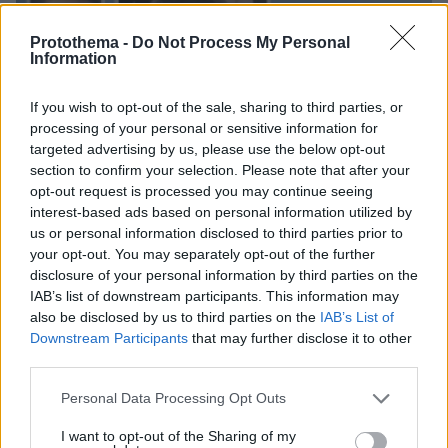
Protothema -
Do Not Process My Personal
Information
If you wish to opt-out of the sale, sharing to third parties, or
processing of your personal or sensitive information for
targeted advertising by us, please use the below opt-out
section to confirm your selection. Please note that after your
opt-out request is processed you may continue seeing
interest-based ads based on personal information utilized by
us or personal information disclosed to third parties prior to
your opt-out. You may separately opt-out of the further
disclosure of your personal information by third parties on the
IAB’s list of downstream participants. This information may
also be disclosed by us to third parties on the
IAB’s List of
Downstream Participants
that may further disclose it to other
third parties.
Please note that this website/app uses one or more Google
Personal Data Processing Opt Outs
07.08.2026, 13:17
services and may gather and store information including but
Ο οδηγός του φορτηγού περιγράφει πώς έγινε το
not limited to your visit or usage behaviour. You may click to
I want to opt-out of the Sharing of my
τροχαίο με τους νεκρούς μάνα και γιο στις Σέρρες,