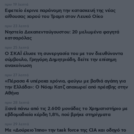
πριν 19 λεπτά
Εφετείο έκρινε παράνομη την κατασκευή της νέας
αίθουσας χορού του Τραμπ στον Λευκό Οίκο
πριν 23 λεπτά
Νηστεία Δεκαπενταύγουστου: 20 μελωμένα φαγητά
κατσαρόλας
πριν 25 λεπτά
Ο ΣΚΑΪ έλυσε τη συνεργασία του με τον διευθύνοντα
σύμβουλο, Γρηγόρη Δημητριάδη, δείτε την επίσημη
ανακοίνωση
πριν 27 λεπτά
«Πέρασα 4 υπέροχα χρόνια, φεύγω με βαθιά αγάπη για
την Ελλάδα»: Ο Νόαμ Κατζ αποχωρεί από πρέσβης στην
Αθήνα
πριν 28 λεπτά
Ξανά πάνω από τις 2.600 μονάδες το Χρηματιστήριο με
εβδομαδιαία κέρδη 1,8%, πού βρήκε στηρίγματα
πριν 29 λεπτά
Με «Δούρειο Ίππο» την task force της CIA και οδηγό το