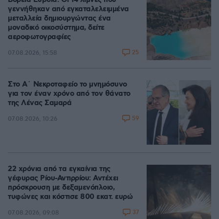
Βόρεια Εύβοια: Οι 14 λίμνες που
γεννήθηκαν από εγκαταλελειμμένα
μεταλλεία δημιουργώντας ένα
μοναδικό οικοσύστημα, δείτε
αεροφωτογραφίες
25
07.08.2026, 15:58
Στο Α΄ Νεκροταφείο το μνημόσυνο
για τον έναν χρόνο από τον θάνατο
της Λένας Σαμαρά
59
07.08.2026, 10:26
22 χρόνια από τα εγκαίνια της
γέφυρας Ρίου-Αντιρρίου: Αντέχει
πρόσκρουση με δεξαμενόπλοιο,
τυφώνες και κόστισε 800 εκατ. ευρώ
37
07.08.2026, 09:08