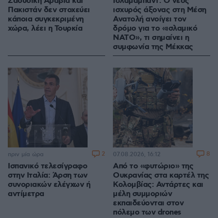
Σαουδική Αραβία και
Ισλαμαμπάντ: Ο νέος
Πακιστάν δεν στοχεύει
ισχυρός άξονας στη Μέση
κάποια συγκεκριμένη
Ανατολή ανοίγει τον
χώρα, λέει η Τουρκία
δρόμο για το «ισλαμικό
ΝΑΤΟ», τι σημαίνει η
συμφωνία της Μέκκας
2
8
πριν μία ώρα
07.08.2026, 16:12
Ισπανικό τελεσίγραφο
Από το «φυτώριο» της
στην Ιταλία: Άρση των
Ουκρανίας στα καρτέλ της
συνοριακών ελέγχων ή
Κολομβίας: Αντάρτες και
αντίμετρα
μέλη συμμοριών
εκπαιδεύονται στον
πόλεμο των drones