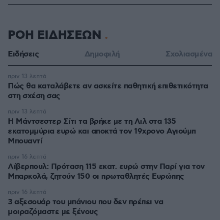
ΡΟΗ ΕΙΔΗΣΕΩΝ
Ειδήσεις
Δημοφιλή
Σχολιασμένα
πριν 13 λεπτά
Πώς θα καταλάβετε αν ασκείτε παθητική επιθετικότητα
στη σχέση σας
πριν 13 λεπτά
Η Μάντσεστερ Σίτι τα βρήκε με τη Λιλ στα 135
εκατομμύρια ευρώ και αποκτά τον 19χρονο Αγιούμπ
Μπουαντί
πριν 16 λεπτά
Λίβερπουλ: Πρόταση 115 εκατ. ευρώ στην Παρί για τον
Μπαρκολά, ζητούν 150 οι πρωταθλητές Ευρώπης
πριν 16 λεπτά
3 αξεσουάρ του μπάνιου που δεν πρέπει να
μοιραζόμαστε με ξένους