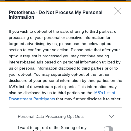
Protothema -
Do Not Process My Personal
Information
If you wish to opt-out of the sale, sharing to third parties, or
processing of your personal or sensitive information for
targeted advertising by us, please use the below opt-out
section to confirm your selection. Please note that after your
opt-out request is processed you may continue seeing
interest-based ads based on personal information utilized by
us or personal information disclosed to third parties prior to
your opt-out. You may separately opt-out of the further
disclosure of your personal information by third parties on the
IAB’s list of downstream participants. This information may
05.08.2026, 20:15
also be disclosed by us to third parties on the
IAB’s List of
Η εξομολόγηση της συζύγου του Κώστα Σόμμερ:
Downstream Participants
that may further disclose it to other
Ανησυχώ μήπως ξεχάσει πόσο πολύ τον
third parties.
χρειαζόμαστε και πόσο τον αγαπάμε
Please note that this website/app uses one or more Google
Personal Data Processing Opt Outs
services and may gather and store information including but
not limited to your visit or usage behaviour. You may click to
I want to opt-out of the Sharing of my