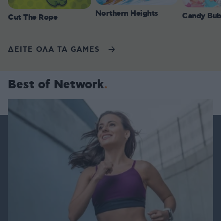
Northern Heights
Candy Bub
Cut The Rope
ΔΕΙΤΕ ΟΛΑ ΤΑ GAMES
Best of Network