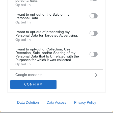
personal data.
grant or deny consent to Google and its third-party tags to
Opted In
use your data for below specified purposes in below Google
consent section.
I want to opt-out of the Sale of my
Personal Data.
Opted In
I want to opt-out of processing my
Personal Data for Targeted Advertising.
Opted In
I want to opt-out of Collection, Use,
Retention, Sale, and/or Sharing of my
Personal Data that Is Unrelated with the
Purposes for which it was collected.
Opted In
Google consents
CONFIRM
Data Deletion
Data Access
Privacy Policy
05.08.2026, 19:53
Ζευγάρι Βρετανών με 3 παιδιά πούλησαν τα πάντα