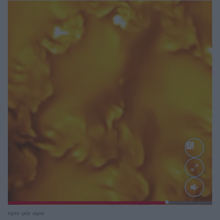
Loaded
:
100.00%
πριν μία ώρα