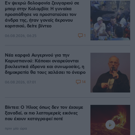
Εν ψυχρώ δολοφονία ζευγαριού σε
μπαρ στην Κολομβία: Η γυναίκα
προσπάθησε να προστατεύσει τον
άνδρα της, ήταν γονείς 6χρονου
κοριτσιού, δείτε βίντεο
1
06.08.2026, 06:25
Νέα καρφιά Αυγερινού για την
Καρυστιανού: Kάποιοι ονειρεύονται
βουλευτικά έδρανα και συνωμοσίες, η
δημοκρατία θα τους χαλάσει το όνειρο
14
06.08.2026, 07:01
Βίντεο: Ο Ήλιος όπως δεν τον έχουμε
ξαναδεί, οι πιο λεπτομερείς εικόνες
που έχουν καταγραφεί ποτέ
πριν μία ώρα