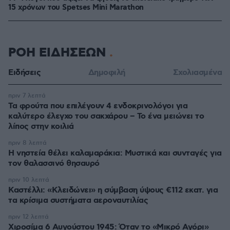
15 χρόνων του Spetses Mini Marathon
ΡΟΗ ΕΙΔΗΣΕΩΝ
Ειδήσεις
Δημοφιλή
Σχολιασμένα
πριν 7 λεπτά
Τα φρούτα που επιλέγουν 4 ενδοκρινολόγοι για
καλύτερο έλεγχο του σακχάρου – Το ένα μειώνει το
λίπος στην κοιλιά
πριν 8 λεπτά
Η νηστεία θέλει καλαμαράκια: Μυστικά και συνταγές για
τον θαλασσινό θησαυρό
πριν 10 λεπτά
Καστέλλι: «Κλειδώνει» η σύμβαση ύψους €112 εκατ. για
τα κρίσιμα συστήματα αεροναυτιλίας
πριν 12 λεπτά
Χιροσίμα 6 Αυγούστου 1945: Όταν το «Μικρό Αγόρι»