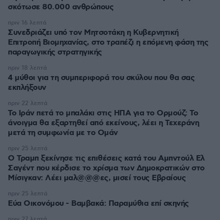
σκότωσε 80.000 ανθρώπους
πριν 16 λεπτά
Συνεδριάζει υπό τον Μητσοτάκη η Κυβερνητική
Επιτροπή Βιομηχανίας, στο τραπέζι η επόμενη φάση της
παραγωγικής στρατηγικής
πριν 18 λεπτά
4 μύθοι για τη συμπεριφορά του σκύλου που θα σας
εκπλήξουν
πριν 22 λεπτά
Το Ιράν πετά το μπαλάκι στις ΗΠΑ για το Ορμούζ: Το
άνοιγμα θα εξαρτηθεί από εκείνους, λέει η Τεχεράνη
μετά τη συμφωνία με το Ομάν
πριν 25 λεπτά
O Τραμπ ξεκίνησε τις επιθέσεις κατά του Αμπντούλ Ελ
Σαγέντ που κέρδισε το χρίσμα των Δημοκρατικών στο
Μίσιγκαν: Λέει μαλ@@@ες, μισεί τους Εβραίους
πριν 25 λεπτά
Εύα Οικονόμου - Βαμβακά: Παραμύθια επί σκηνής
πριν 27 λεπτά