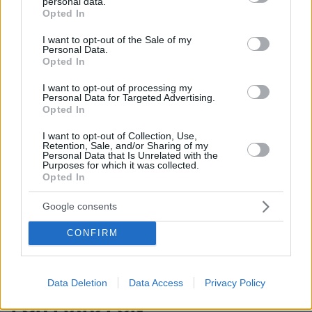
personal data.
grant or deny consent to Google and its third-party tags to
Opted In
use your data for below specified purposes in below Google
consent section.
I want to opt-out of the Sale of my
Personal Data.
Opted In
I want to opt-out of processing my
Personal Data for Targeted Advertising.
Opted In
Απομένουν
2500
χαρακτήρες
I want to opt-out of Collection, Use,
Retention, Sale, and/or Sharing of my
Personal Data that Is Unrelated with the
Purposes for which it was collected.
Opted In
Google consents
CONFIRM
* Υποχρεωτικά πεδία
Data Deletion
Data Access
Privacy Policy
ΡΟΗ ΕΙΔΗΣΕΩΝ