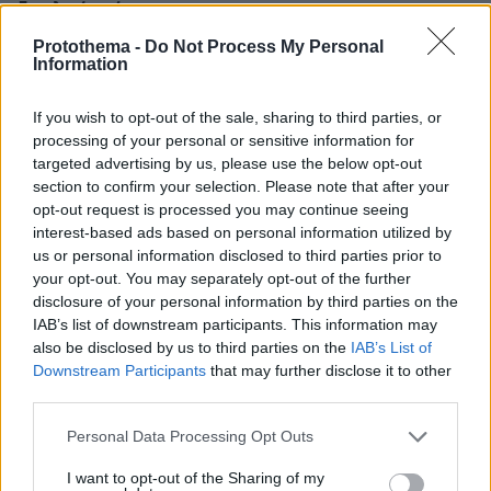
διπολικό μπάρμπα
11.05.2026, 18:09
Protothema -
Do Not Process My Personal
Ναι αλλά ο Πούτιν φαίνεται καταβεβλεμήνος, δε
Information
λέτε..
ΑΠΑΝΤΗΣΗ
If you wish to opt-out of the sale, sharing to third parties, or
processing of your personal or sensitive information for
targeted advertising by us, please use the below opt-out
ΠΡΟΣΘΗΚΗ ΣΧΟΛΙΟΥ
section to confirm your selection. Please note that after your
opt-out request is processed you may continue seeing
interest-based ads based on personal information utilized by
ΌΝΟΜΑ *
us or personal information disclosed to third parties prior to
your opt-out. You may separately opt-out of the further
disclosure of your personal information by third parties on the
IAB’s list of downstream participants. This information may
also be disclosed by us to third parties on the
IAB’s List of
EMAIL
Downstream Participants
that may further disclose it to other
third parties.
Please note that this website/app uses one or more Google
Personal Data Processing Opt Outs
services and may gather and store information including but
not limited to your visit or usage behaviour. You may click to
I want to opt-out of the Sharing of my
ΣΧΌΛΙΟ *