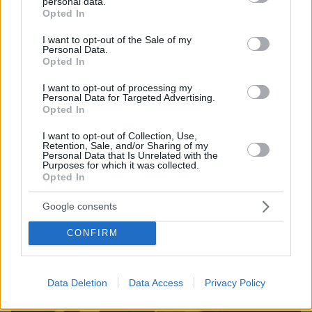
personal data.
grant or deny consent to Google and its third-party tags to
Opted In
use your data for below specified purposes in below Google
consent section.
I want to opt-out of the Sale of my
07.08.2026, 07:19
Personal Data.
Opted In
«Δεν το πιστεύουμε», λένε οι Αμερικανοί που
υιοθέτησαν τον Αφγανό στη Λέσβο - Η αρχική
I want to opt-out of processing my
εκδοχή για το φονικό στην Κυψέλη και η σιωπή
Personal Data for Targeted Advertising.
στην απολογία
Opted In
I want to opt-out of Collection, Use,
Retention, Sale, and/or Sharing of my
Personal Data that Is Unrelated with the
Purposes for which it was collected.
Opted In
Google consents
CONFIRM
Data Deletion
Data Access
Privacy Policy