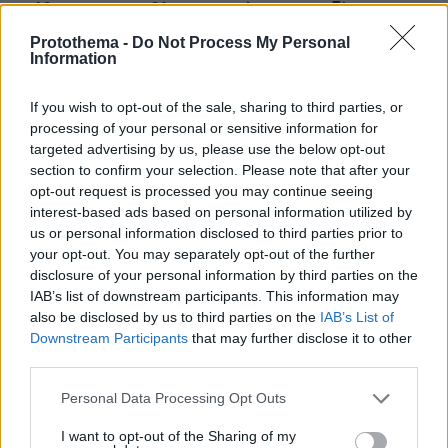
η 43χρονη και ο 21χρονος πήγαιναν μαζί για
δουλειά
Protothema -
Do Not Process My Personal
Information
If you wish to opt-out of the sale, sharing to third parties, or
processing of your personal or sensitive information for
targeted advertising by us, please use the below opt-out
section to confirm your selection. Please note that after your
opt-out request is processed you may continue seeing
interest-based ads based on personal information utilized by
us or personal information disclosed to third parties prior to
your opt-out. You may separately opt-out of the further
disclosure of your personal information by third parties on the
IAB’s list of downstream participants. This information may
also be disclosed by us to third parties on the
IAB’s List of
Downstream Participants
that may further disclose it to other
third parties.
Please note that this website/app uses one or more Google
Personal Data Processing Opt Outs
services and may gather and store information including but
not limited to your visit or usage behaviour. You may click to
I want to opt-out of the Sharing of my