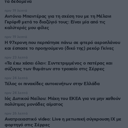
τα δεδομένα
πριν 19 λεπτά
Αντόνιο Μπαντέρας για τη σχέση του με τη Μέλανι
Γκρίφιθ μετά το διαζύγιό τους: Είναι μία από τις
καλύτερές μου φίλες
πριν 19 λεπτά
Η 97χρονη που περπάτησε πάνω σε φτερό αεροπλάνου
και έσπασε το προηγούμενο (δικό της) ρεκόρ Γκίνες
πριν 23 λεπτά
«Τα έχω χάσει όλα»: Συντετριμμένος ο πατέρας και
σύζυγος των θυμάτων στο τροχαίο στις Σέρρες
πριν 24 λεπτά
Τέλος οι πινακίδες αυτοκινήτων στην Ελλάδα
πριν 24 λεπτά
Ιός Δυτικού Νείλου: Μάχη του ΕΚΕΑ για να μην χαθούν
πολύτιμες μονάδες αίματος
πριν 26 λεπτά
Ανατριχιαστικό video: Live η μετωπική σύγκρουση ΙΧ με
φορτηγό στις Σέρρες