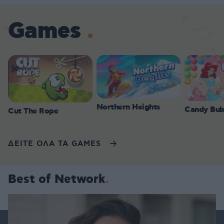
Games
Northern Heights
Candy Bub
Cut The Rope
ΔΕΙΤΕ ΟΛΑ ΤΑ GAMES
Best of Network