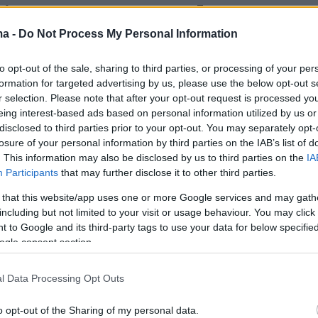
α λειτουργήσουν», υπογραμμίζει η ανακοίνωση
ma -
Do Not Process My Personal Information
σματα και οι διαδρομές πρέπει να
to opt-out of the sale, sharing to third parties, or processing of your per
ούν για
να επιτραπεί η εισροή βοήθειας στη
formation for targeted advertising by us, please use the below opt-out s
 θα περιλαμβάνει μεταξύ άλλων τρόφιμα,
r selection. Please note that after your opt-out request is processed y
α στέγαση, καύσιμα, πόσιμο νερό, φάρμακα κα
eing interest-based ads based on personal information utilized by us or
disclosed to third parties prior to your opt-out. You may separately opt-
ισμό», τονίζεται.
losure of your personal information by third parties on the IAB’s list of
. This information may also be disclosed by us to third parties on the
IA
ρη τη δήλωση:
Participants
that may further disclose it to other third parties.
 that this website/app uses one or more Google services and may gath
τικά βάσανα στη Γάζα έχουν φτάσει σε
including but not limited to your visit or usage behaviour. You may click 
 to Google and its third-party tags to use your data for below specifi
ίπεδα. Λιμός εκτυλίσσεται μπροστά στα μάτια
ogle consent section.
ται επείγουσα δράση τώρα για να σταματήσει κ
εί η πείνα. Ο ανθρωπιστικός χώρος πρέπει να
l Data Processing Opt Outs
 και η βοήθεια δεν πρέπει ποτέ να
εί.
o opt-out of the Sharing of my personal data.