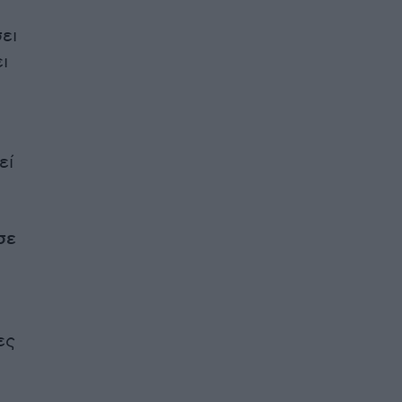
ει
ι
εί
σε
ες