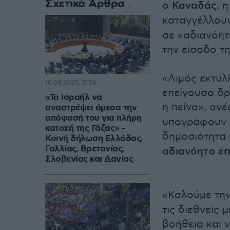
Σχετικά Άρθρα
ο
Καναδάς
, η
καταγγέλλουν
σε «αδιανόητ
την είσοδο τ
«Λιμός εκτυλί
10.08.2025, 17:58
επείγουσα δρ
«Το Ισραήλ να
η πείνα», αν
αναστρέψει άμεσα την
απόφασή του για πλήρη
υπογράφουν τ
κατοχή της Γάζας» -
δημοσιότητα 
Κοινή δήλωση Eλλάδας,
Γαλλίας, Βρετανίας,
αδιανόητα επ
Σλοβενίας και Δανίας
«Καλούμε τη
τις διεθνείς
βοήθεια και 