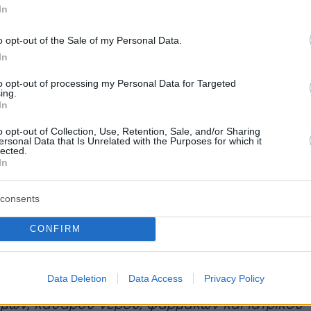
In
 των νέων περιοριστικών απαιτήσεων
o opt-out of the Sale of my Personal Data.
 οι βασικές διεθνείς ΜΚΟ ενδέχεται να
In
 να εγκαταλείψουν τα κατεχόμενα εδάφη
to opt-out of processing my Personal Data for Targeted
ός που θα επιδεινώσει περαιτέρω την
ing.
In
 κατάσταση. Καλούμε την κυβέρνηση του
ράσχει άδεια για όλες τις διεθνείς αποστολές
o opt-out of Collection, Use, Retention, Sale, and/or Sharing
ersonal Data that Is Unrelated with the Purposes for which it
 ΜΚΟ και να αποδεσμεύσει τους βασικούς
lected.
In
ύς φορείς από τη λειτουργία τους. Πρέπει να
α, μόνιμα και συγκεκριμένα μέτρα για να
consents
 η ασφαλής, μεγάλης κλίμακας πρόσβαση για
 διεθνείς ΜΚΟ και τους ανθρωπιστικούς
CONFIRM
α τα περάσματα και οι διαδρομές πρέπει να
ούν για να επιτραπεί η βοήθεια στη Γάζα,
Data Deletion
Data Access
Privacy Policy
ανομένων τροφίμων, προμηθειών διατροφής,
ίμων, καθαρού νερού, φαρμάκων και ιατρικού