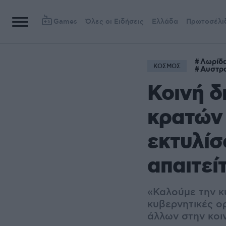
Games
Όλες οι Ειδήσεις
Ελλάδα
Πρωτοσέλι
Λωρίδα
ΚΟΣΜΟΣ
Αυστρ
Κοινή δ
κρατών 
εκτυλίσ
απαιτεί
«Καλούμε την κυ
κυβερνητικές ο
άλλων στην κοιν