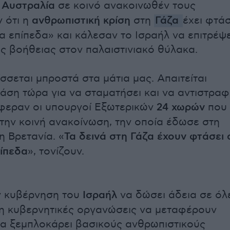
Αυστραλία
σε κοινό ανακοινωθέν τους
 ότι η
ανθρωπιστική κρίση
στη
Γάζα
έχει φτάσ
α επίπεδα» και κάλεσαν το Ισραήλ να επιτρέψε
ης βοήθειας στον παλαιστινιακό θύλακα.
σσεται μπροστά στα μάτια μας. Απαιτείται
άση τώρα για να σταματήσει και να αντιστραφ
έφεραν οι υπουργοί Εξωτερικών
24 χωρών
που
ην κοινή ανακοίνωση, την οποία έδωσε στη
η Βρετανία. «
Τα δεινά στη Γάζα έχουν φτάσει 
ίπεδα
», τονίζουν.
ν κυβέρνηση του
Ισραήλ
να δώσει άδεια σε όλ
 μη κυβερνητικές οργανώσεις να μεταφέρουν
να ξεμπλοκάρει βασικούς ανθρωπιστικούς