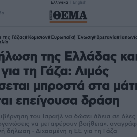
Ελληνικά
English
δα
 της Γάζας
Κομισιόν
Ευρωπαϊκή Ένωση
Βρετανία
Ιαπωνί
αλία
ήλωση της Eλλάδας και
για τη Γάζα: Λιμός
σεται μπροστά στα μάτι
ται επείγουσα δράση
βέρνηση του Ισραήλ να δώσει άδεια σε όλες τ
ργανώσεις να μεταφέρουν βοήθεια», αναγράφ
ή δήλωση - Διχασμένη η ΕΕ για τη Γάζα