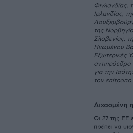
Φινλανδίας, τ
Ιρλανδίας, τη
Λουξεμβούργο
της Νορβηγία
Σλοβενίας, τη
Ηνωμένου Βασ
Εξωτερικές Υ
αντιπρόεδρο 
για την Ισότη
τον επίτροπο 
Διχασμένη η
Οι 27 της ΕΕ 
πρέπει να υι