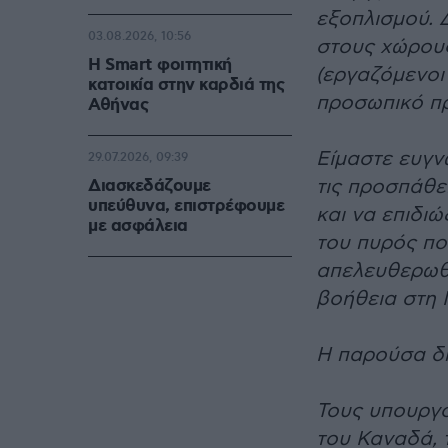
εξοπλισμού. 
03.08.2026, 10:56
στους χώρους
Η Smart φοιτητική
(εργαζόμενοι 
κατοικία στην καρδιά της
προσωπικό πρ
Αθήνας
Είμαστε ευγν
29.07.2026, 09:39
τις προσπάθε
Διασκεδάζουμε
υπεύθυνα, επιστρέφουμε
και να επιδι
με ασφάλεια
του πυρός πο
απελευθερωθο
βοήθεια στη 
Η παρούσα δή
Τους υπουργο
του Καναδά, 