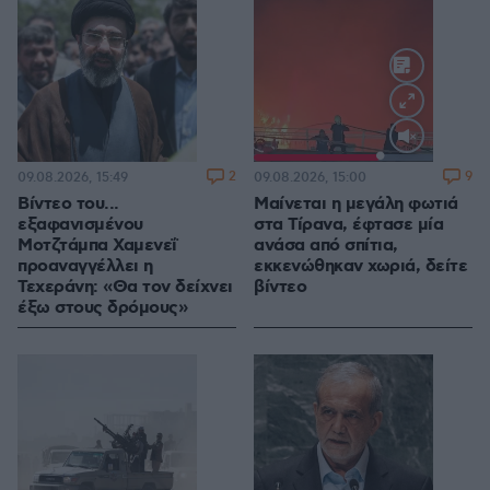
Loaded
:
100.00%
2
9
09.08.2026, 15:49
09.08.2026, 15:00
Βίντεο του...
Μαίνεται η μεγάλη φωτιά
εξαφανισμένου
στα Τίρανα, έφτασε μία
Μοτζτάμπα Χαμενεΐ
ανάσα από σπίτια,
προαναγγέλλει η
εκκενώθηκαν χωριά, δείτε
Τεχεράνη: «Θα τον δείχνει
βίντεο
έξω στους δρόμους»