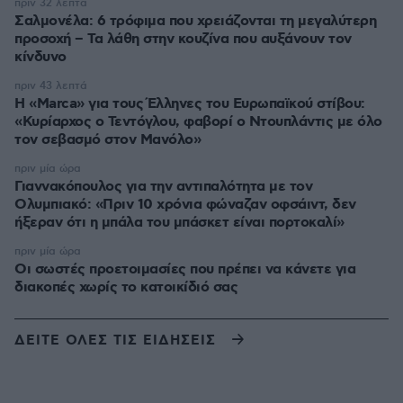
πριν 32 λεπτά
Σαλμονέλα: 6 τρόφιμα που χρειάζονται τη μεγαλύτερη
προσοχή – Τα λάθη στην κουζίνα που αυξάνουν τον
κίνδυνο
πριν 43 λεπτά
Η «Marca» για τους Έλληνες του Ευρωπαϊκού στίβου:
«Κυρίαρχος ο Τεντόγλου, φαβορί ο Ντουπλάντις με όλο
τον σεβασμό στον Μανόλο»
πριν μία ώρα
Γιαννακόπουλος για την αντιπαλότητα με τον
Ολυμπιακό: «Πριν 10 χρόνια φώναζαν οφσάιντ, δεν
ήξεραν ότι η μπάλα του μπάσκετ είναι πορτοκαλί»
πριν μία ώρα
Οι σωστές προετοιμασίες που πρέπει να κάνετε για
διακοπές χωρίς το κατοικίδιό σας
ΔΕΙΤΕ ΟΛΕΣ ΤΙΣ ΕΙΔΗΣΕΙΣ