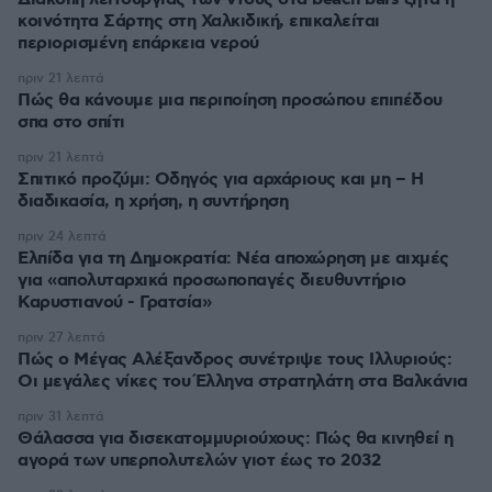
κοινότητα Σάρτης στη Χαλκιδική, επικαλείται
περιορισμένη επάρκεια νερού
πριν 21 λεπτά
Πώς θα κάνουμε μια περιποίηση προσώπου επιπέδου
σπα στο σπίτι
πριν 21 λεπτά
Σπιτικό προζύμι: Οδηγός για αρχάριους και μη – Η
διαδικασία, η χρήση, η συντήρηση
πριν 24 λεπτά
Ελπίδα για τη Δημοκρατία: Νέα αποχώρηση με αιχμές
για «απολυταρχικά προσωποπαγές διευθυντήριο
Καρυστιανού - Γρατσία»
πριν 27 λεπτά
Πώς ο Μέγας Αλέξανδρος συνέτριψε τους Ιλλυριούς:
Οι μεγάλες νίκες του Έλληνα στρατηλάτη στα Βαλκάνια
πριν 31 λεπτά
Θάλασσα για δισεκατομμυριούχους: Πώς θα κινηθεί η
αγορά των υπερπολυτελών γιοτ έως το 2032