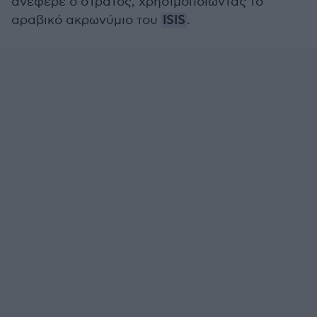
ανέφερε ο στρατός, χρησιμοποιώντας το
αραβικό ακρωνύμιο του
ISIS
.