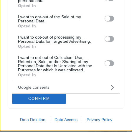
personal data.
grant or deny consent to Google and its third-party tags to
Γεωργιάδης για την επίθεση σε
Opted In
use your data for below specified purposes in below Google
νοσηλεύτρια στον Ερυθρό Σταυρό:
consent section.
Κάτω τα χέρια από το προσωπικό του
I want to opt-out of the Sale of my
Personal Data.
ΕΣΥ
Opted In
12
09.08.2026, 17:27
I want to opt-out of processing my
Personal Data for Targeted Advertising.
Opted In
Χούθι, το «άλυτο πρόβλημα» της
I want to opt-out of Collection, Use,
Μέσης Ανατολής: Γιατί χίλια πλήγματα
Retention, Sale, and/or Sharing of my
Personal Data that Is Unrelated with the
δεν ήταν αρκετά για να τους
Purposes for which it was collected.
σταματήσουν
Opted In
69
09.08.2026, 13:59
Google consents
CONFIRM
Πέθανε κτηνοτρόφος στη Λέσβο μετά
τη θανάτωση του κοπαδιού του λόγω
αφθώδους πυρετού
Data Deletion
Data Access
Privacy Policy
4
09.08.2026, 12:47