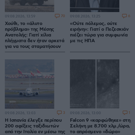
70
6
09.08.2026, 13:59
09.08.2026, 13:25
Χούθι, το «άλυτο
«Ούτε πόλεμος, ούτε
πρόβλημα» της Μέσης
ειρήνη»: Γιατί ο Πεζεσκιάν
Ανατολής: Γιατί χίλια
πιέζει τώρα για συμφωνία
πλήγματα δεν ήταν αρκετά
με τις ΗΠΑ
για να τους σταματήσουν
3
1
09.08.2026, 13:03
09.08.2026, 13:00
Η Ισπανία έλεγξε περίπου
Falcon 9 «καρφώθηκε» στη
200 αφίξεις ταξιδιωτών
Σελήνη με 8.700 χλμ./ώρα,
από την Ιταλία εν μέσω της
το απρόσμενο «δώρο»