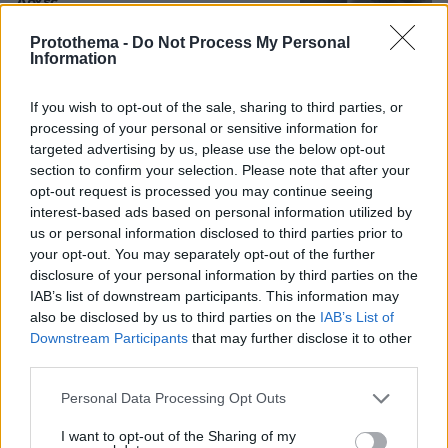
Αρχές
38
09.08.2026, 16:54
Protothema -
Do Not Process My Personal
Information
If you wish to opt-out of the sale, sharing to third parties, or
Ο Καρέτσας άνοιξε λογαριασμό με τη
processing of your personal or sensitive information for
Ντόρτμουντ με απίστευτη γκολάρα
targeted advertising by us, please use the below opt-out
κόντρα στην Άρσεναλ του Τζόλη,
section to confirm your selection. Please note that after your
δείτε βίντεο
opt-out request is processed you may continue seeing
11
09.08.2026, 17:09
interest-based ads based on personal information utilized by
us or personal information disclosed to third parties prior to
your opt-out. You may separately opt-out of the further
disclosure of your personal information by third parties on the
Ανάρτηση με υπονοούμενα: «Κάποιοι
IAB’s list of downstream participants. This information may
άντρες είναι απλά κατώτεροι των
also be disclosed by us to third parties on the
IAB’s List of
περιστάσεων» λέει η Ανδρομάχη εν
Downstream Participants
that may further disclose it to other
μέσω φημών για τη σχέση της με τον
third parties.
Γιώργο Λιβάνη
Please note that this website/app uses one or more Google
Personal Data Processing Opt Outs
25
09.08.2026, 15:57
services and may gather and store information including but
not limited to your visit or usage behaviour. You may click to
I want to opt-out of the Sharing of my