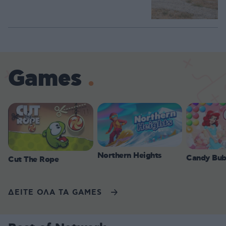
Games
Northern Heights
Candy Bub
Cut The Rope
ΔΕΙΤΕ ΟΛΑ ΤΑ GAMES