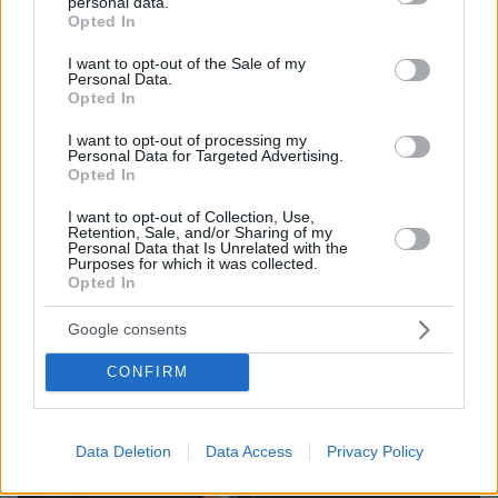
personal data.
grant or deny consent to Google and its third-party tags to
Opted In
use your data for below specified purposes in below Google
21.04.2025, 12:13
consent section.
I want to opt-out of the Sale of my
Τι προβλέπει το πρωτόκολλο μετά τον θάνατο του Πάπα
Personal Data.
Φραγκίσκου
Opted In
I want to opt-out of processing my
Personal Data for Targeted Advertising.
Thema Insights
Opted In
I want to opt-out of Collection, Use,
Retention, Sale, and/or Sharing of my
Personal Data that Is Unrelated with the
Purposes for which it was collected.
Opted In
Google consents
CONFIRM
Data Deletion
Data Access
Privacy Policy