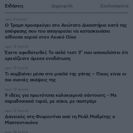
Ειδήσεις
Δημοφιλή
Σχολιασμένα
πριν 4 λεπτά
Ο Τραμπ προσφεύγει στο Ανώτατο Δικαστήριο κατά της
απόφασης που του απαγορεύει να κατασκευάσει
αίθουσα χορού στον Λευκό Οίκο
πριν 12 λεπτά
Έχετε αφυδατωθεί; Το απλό τεστ 3″ που αποκαλύπτει ότι
χρειάζεστε άμεσα ενυδάτωση
πριν 12 λεπτά
Τι συμβαίνει μέσα στο μυαλό της γάτας – Ποιες είναι οι
πιο συχνές σκέψεις της
πριν 12 λεπτά
9 ιδέες για πρωτότυπα καλοκαιρινά σάντουιτς - Με
παραδοσιακά τυριά, με σύκα, με παστράμι
πριν 12 λεπτά
Δανεικός στη Φιορεντίνα από τη Ρεάλ Μαδρίτης ο
Μασταντουόνο
πριν 14 λεπτά