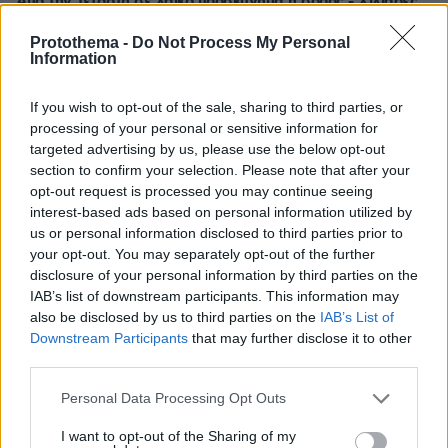
Από την Τετάρτη σε λαϊκό προσκύνημα η σορός - Χιλιάδες
πιστοί στο Βατικανό
Protothema -
Do Not Process My Personal
Information
If you wish to opt-out of the sale, sharing to third parties, or
processing of your personal or sensitive information for
targeted advertising by us, please use the below opt-out
section to confirm your selection. Please note that after your
opt-out request is processed you may continue seeing
interest-based ads based on personal information utilized by
us or personal information disclosed to third parties prior to
your opt-out. You may separately opt-out of the further
disclosure of your personal information by third parties on the
IAB’s list of downstream participants. This information may
also be disclosed by us to third parties on the
IAB’s List of
Downstream Participants
that may further disclose it to other
third parties.
Please note that this website/app uses one or more Google
Personal Data Processing Opt Outs
services and may gather and store information including but
not limited to your visit or usage behaviour. You may click to
I want to opt-out of the Sharing of my