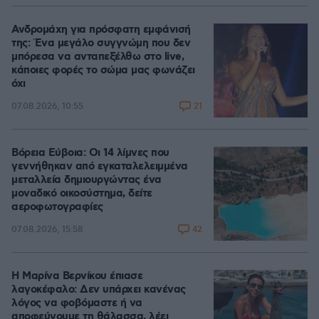
Ανδρομάχη για πρόσφατη εμφάνισή
της: Ένα μεγάλο συγγνώμη που δεν
μπόρεσα να ανταπεξέλθω στο live,
κάποιες φορές το σώμα μας φωνάζει
όχι
21
07.08.2026, 10:55
Βόρεια Εύβοια: Οι 14 λίμνες που
γεννήθηκαν από εγκαταλελειμμένα
μεταλλεία δημιουργώντας ένα
μοναδικό οικοσύστημα, δείτε
αεροφωτογραφίες
42
07.08.2026, 15:58
Η Μαρίνα Βερνίκου έπιασε
λαγοκέφαλο: Δεν υπάρχει κανένας
λόγος να φοβόμαστε ή να
αποφεύγουμε τη θάλασσα, λέει