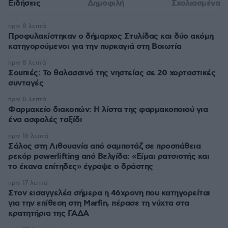
Ειδήσεις
Δημοφιλή
Σχολιασμένα
πριν 8 λεπτά
Προφυλακίστηκαν ο δήμαρχος Στυλίδας και δύο ακόμη
κατηγορούμενοι για την πυρκαγιά στη Βοιωτία
πριν 8 λεπτά
Σουπιές: Το θαλασσινό της νηστείας σε 20 χορταστικές
συνταγές
πριν 8 λεπτά
Φαρμακείο διακοπών: Η λίστα της φαρμακοποιού για
ένα ασφαλές ταξίδι
πριν 16 λεπτά
Σάλος στη Λιθουανία από σαμποτάζ σε προσπάθεια
ρεκόρ powerlifting από Βελγίδα: «Είμαι ρατσιστής και
το έκανα επίτηδες» έγραψε ο δράστης
πριν 17 λεπτά
Στον εισαγγελέα σήμερα η 46χρονη που κατηγορείται
για την επίθεση στη Marfin, πέρασε τη νύχτα στα
κρατητήρια της ΓΑΔΑ