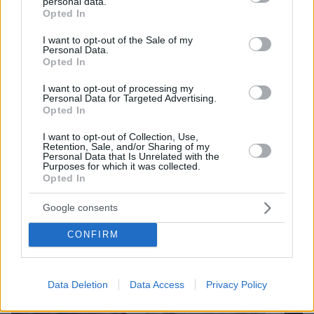
personal data.
grant or deny consent to Google and its third-party tags to
Opted In
εγώ για να κρίνω έναν ομοφυλόφιλο, όταν ο
use your data for below specified purposes in below Google
ίδιος αναζητά τον δρόμο του Θεού;», ήταν η
consent section.
I want to opt-out of the Sale of my
Personal Data.
απάντηση που έδωσε σε δημοσιογράφο,
Opted In
επιστρέφοντας αεροπορικά από ένα από τα
I want to opt-out of processing my
πρώτα ταξίδια του ως ποντίφικα.
Personal Data for Targeted Advertising.
Opted In
I want to opt-out of Collection, Use,
Retention, Sale, and/or Sharing of my
Personal Data that Is Unrelated with the
Purposes for which it was collected.
Opted In
Google consents
CONFIRM
Data Deletion
Data Access
Privacy Policy