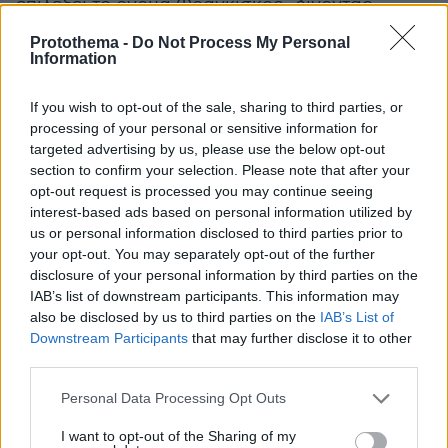
επιλέξει το όνομα Φραγκίσκος -δίνοντας
έμφαση, κυρίως, στον τίτλο του επισκόπου
Protothema -
Do Not Process My Personal
Ρώμης- και να φορέσει σιδερένιο και όχι χρυσό
Information
σταυρό. «Tα αδέλφια μου, οι καρδινάλιοι, για
να διαλέξουν τον νέο πάπα, έφτασαν μέχρι την
If you wish to opt-out of the sale, sharing to third parties, or
processing of your personal or sensitive information for
άλλη άκρη του κόσμου», είπε στον πρώτο
targeted advertising by us, please use the below opt-out
χαιρετισμό του προς τους πιστούς.
section to confirm your selection. Please note that after your
opt-out request is processed you may continue seeing
Σύμφωνα με όλους τους αναλυτές, αλλά και με
interest-based ads based on personal information utilized by
us or personal information disclosed to third parties prior to
τις καρδιές εκατομμυρίων πιστών, ήταν «ο
your opt-out. You may separately opt-out of the further
Πάπας των φτωχών», ο Άγιος Πατέρας των
disclosure of your personal information by third parties on the
Καθολικών που έδωσε έμφαση στη βοήθεια και
IAB’s list of downstream participants. This information may
στην αλληλεγγύη προς τους μετανάστες, τους
also be disclosed by us to third parties on the
IAB’s List of
Downstream Participants
that may further disclose it to other
«τελευταίους» και τους ξεχασμένους. Έδωσε
third parties.
εντολή στις Αρχές του Βατικανού να αφήνουν
τους άστεγους να κοιμούνται στους δρόμους
Please note that this website/app uses one or more Google
Personal Data Processing Opt Outs
services and may gather and store information including but
γύρω από τον Άγιο Πέτρο, αλλά και μέσα στην
not limited to your visit or usage behaviour. You may click to
I want to opt-out of the Sharing of my
Πλατεία της βασιλικής εκκλησίας. «Ποιος είμαι