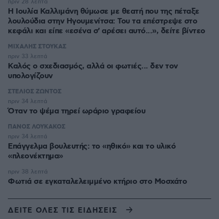
πριν 28 λεπτά
Η Ιουλία Καλλιμάνη θύμωσε με θεατή που της πέταξε
λουλούδια στην Ηγουμενίτσα: Του τα επέστρεψε στο
κεφάλι και είπε «εσένα σ' αρέσει αυτό...», δείτε βίντεο
ΜΙΧΑΛΗΣ ΣΤΟΥΚΑΣ
πριν 33 λεπτά
Καλός ο σχεδιασμός, αλλά οι φωτιές... δεν τον
υπολογίζουν
ΣΤΕΛΙΟΣ ΖΩΝΤΟΣ
πριν 34 λεπτά
Όταν το ψέμα τηρεί ωράριο γραφείου
ΠΑΝΟΣ ΛΟΥΚΑΚΟΣ
πριν 34 λεπτά
Επάγγελμα βουλευτής: το «ηθικό» και το υλικό
«πλεονέκτημα»
πριν 38 λεπτά
Φωτιά σε εγκαταλελειμμένο κτήριο στο Μοσχάτο
ΔΕΙΤΕ ΟΛΕΣ ΤΙΣ ΕΙΔΗΣΕΙΣ