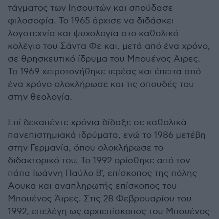
τάγματος των Ιησουιτών και σπούδασε
φιλοσοφία. Το 1965 άρχισε να διδάσκει
λογοτεχνία και ψυχολογία στο καθολικό
κολέγιο του Σάντα Φε και, μετά από ένα χρόνο,
σε θρησκευτικό ίδρυμα του Μπουένος Άιρες.
Το 1969 χειροτονήθηκε ιερέας και έπειτα από
ένα χρόνο ολοκλήρωσε και τις σπουδές του
στην θεολογία.
Επί δεκαπέντε χρόνια δίδαξε σε καθολικά
πανεπιστημιακά ιδρύματα, ενώ το 1986 μετέβη
στην Γερμανία, όπου ολοκλήρωσε το
διδακτορικό του. Το 1992 ορίσθηκε από τον
πάπα Ιωάννη Παύλο Β', επίσκοπος της πόλης
Άουκα και αναπληρωτής επίσκοπος του
Μπουένος Άιρες. Στις 28 Φεβρουαρίου του
1992, επελέγη ως αρχιεπίσκοπος του Μπουένος